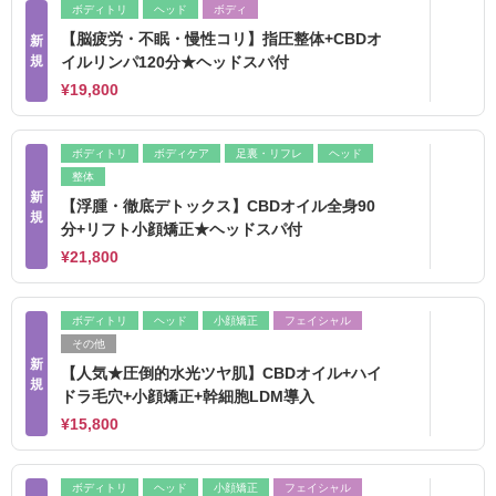
ボディトリ
ヘッド
ボディ
【脳疲労・不眠・慢性コリ】指圧整体+CBDオ
新
規
イルリンパ120分★ヘッドスパ付
¥19,800
ボディトリ
ボディケア
足裏・リフレ
ヘッド
整体
新
【浮腫・徹底デトックス】CBDオイル全身90
規
分+リフト小顔矯正★ヘッドスパ付
¥21,800
ボディトリ
ヘッド
小顔矯正
フェイシャル
その他
新
【人気★圧倒的水光ツヤ肌】CBDオイル+ハイ
規
ドラ毛穴+小顔矯正+幹細胞LDM導入
¥15,800
ボディトリ
ヘッド
小顔矯正
フェイシャル