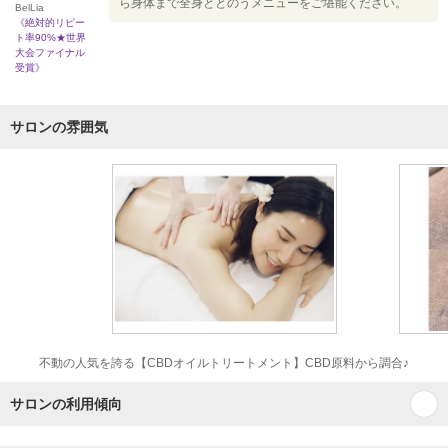
ら身体まで全身ととのうメニューをご堪能ください。
BelLia
《絶対的リピー
ト率90%★世界
大会ファイナル
受賞》
サロンの雰囲気
不動の人気を誇る【CBDオイルトリートメント】CBD原料から調合♪
サロンの利用傾向