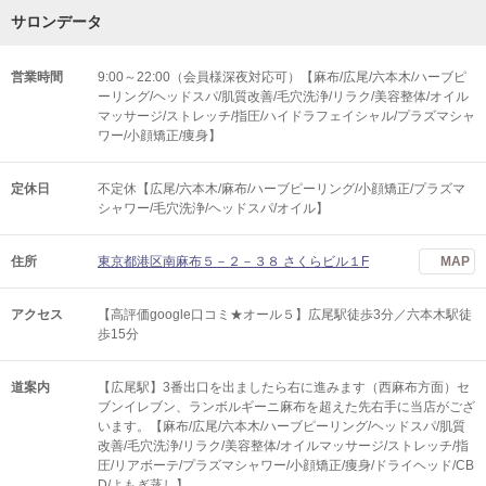
サロンデータ
営業時間
9:00～22:00（会員様深夜対応可）【麻布/広尾/六本木/ハーブピ
ーリング/ヘッドスパ/肌質改善/毛穴洗浄/リラク/美容整体/オイル
マッサージ/ストレッチ/指圧/ハイドラフェイシャル/プラズマシャ
ワー/小顔矯正/痩身】
定休日
不定休【広尾/六本木/麻布/ハーブピーリング/小顔矯正/プラズマ
シャワー/毛穴洗浄/ヘッドスパ/オイル】
住所
東京都港区南麻布５－２－３８ さくらビル１F
MAP
アクセス
【高評価google口コミ★オール５】広尾駅徒歩3分／六本木駅徒
歩15分
道案内
【広尾駅】3番出口を出ましたら右に進みます（西麻布方面）セ
ブンイレブン、ランボルギーニ麻布を超えた先右手に当店がござ
います。【麻布/広尾/六本木/ハーブピーリング/ヘッドスパ/肌質
改善/毛穴洗浄/リラク/美容整体/オイルマッサージ/ストレッチ/指
圧/リアボーテ/プラズマシャワー/小顔矯正/痩身/ドライヘッド/CB
D/よもぎ蒸し】