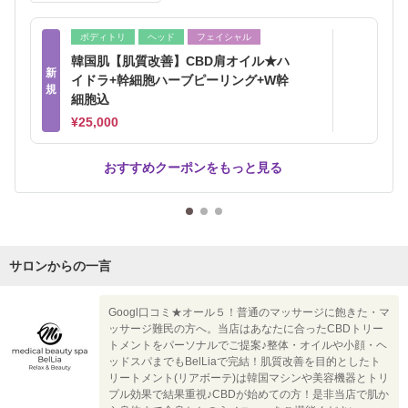
ボディトリ
ヘッド
フェイシャル
韓国肌【肌質改善】CBD肩オイル★ハ
新
イドラ+幹細胞ハーブピーリング+W幹
規
細胞込
¥25,000
おすすめクーポンをもっと見る
サロンからの一言
Googl口コミ★オール５！普通のマッサージに飽きた・マ
ッサージ難民の方へ。当店はあなたに合ったCBDトリー
トメントをパーソナルでご提案♪整体・オイルや小顔・ヘ
ッドスパまでもBelLiaで完結！肌質改善を目的としたト
リートメント(リアボーテ)は韓国マシンや美容機器とトリ
プル効果で結果重視♪CBDが始めての方！是非当店で肌か