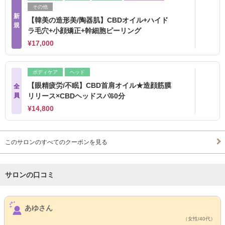
その他
新
【韓美の造形美/陶器肌】CBDオイル+ハイド
規
ラ毛穴+小顔矯正+幹細胞ピーリング
¥17,000
ボディケア
ヘッド
【眼精疲労/不眠】CBD首肩オイル★造顔筋膜
全
員
リリース×CBDヘッドスパ60分
¥14,800
このサロンのすべてのクーポンを見る
サロンの口コミ
サロンPick Up
あゆさん
（女性/40代）