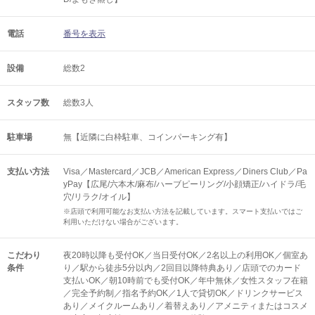
電話
番号を表示
設備
総数2
スタッフ数
総数3人
駐車場
無【近隣に白枠駐車、コインパーキング有】
支払い方法
Visa／Mastercard／JCB／American Express／Diners Club／Pa
yPay【広尾/六本木/麻布/ハーブピーリング/小顔矯正/ハイドラ/毛
穴/リラク/オイル】
※店頭で利用可能なお支払い方法を記載しています。スマート支払いではご
利用いただけない場合がございます。
こだわり
夜20時以降も受付OK／当日受付OK／2名以上の利用OK／個室あ
条件
り／駅から徒歩5分以内／2回目以降特典あり／店頭でのカード
支払いOK／朝10時前でも受付OK／年中無休／女性スタッフ在籍
／完全予約制／指名予約OK／1人で貸切OK／ドリンクサービス
あり／メイクルームあり／着替えあり／アメニティまたはコスメ