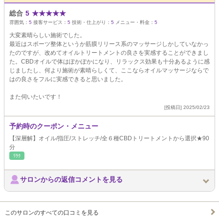
総合
5
★
★
★
★
★
雰囲気：
5
接客サービス：
5
技術・仕上がり：
5
メニュー・料金：
5
大変素晴らしい施術でした。
最近はスポーツ整体というか筋膜リリース系のマッサージしかしていなかっ
たのですが、改めてオイルトリートメントの良さを実感することができまし
た。CBDオイルで体はぽかぽかになり、リラックス効果も十分あるように感
じましたし、何より施術が素晴らしくて、ここならオイルマッサージならで
はの良さをフルに実感できると思いました。
また伺いたいです！
[投稿日] 2025/02/23
予約時のクーポン・メニュー
【深層解】オイル/指圧/ストレッチ/全６種CBDトリートメントから選択★90
分
ﾘﾗｸ
サロンからの返信コメントを見る
このサロンのすべての口コミを見る