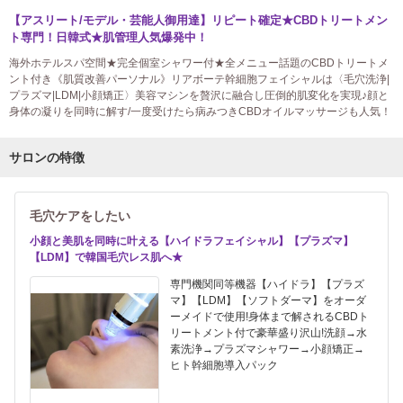
【アスリート/モデル・芸能人御用達】リピート確定★CBDトリートメン
ト専門！日韓式★肌管理人気爆発中！
海外ホテルスパ空間★完全個室シャワー付★全メニュー話題のCBDトリートメ
ント付き《肌質改善パーソナル》リアボーテ幹細胞フェイシャルは〈毛穴洗浄|
プラズマ|LDM|小顔矯正〉美容マシンを贅沢に融合し圧倒的肌変化を実現♪顔と
身体の凝りを同時に解す/一度受けたら病みつきCBDオイルマッサージも人気！
サロンの特徴
毛穴ケアをしたい
小顔と美肌を同時に叶える【ハイドラフェイシャル】【プラズマ】
【LDM】で韓国毛穴レス肌へ★
専門機関同等機器【ハイドラ】【プラズ
マ】【LDM】【ソフトダーマ】をオーダ
ーメイドで使用!身体まで解されるCBDト
リートメント付で豪華盛り沢山!洗顔→水
素洗浄→プラズマシャワー→小顔矯正→
ヒト幹細胞導入パック