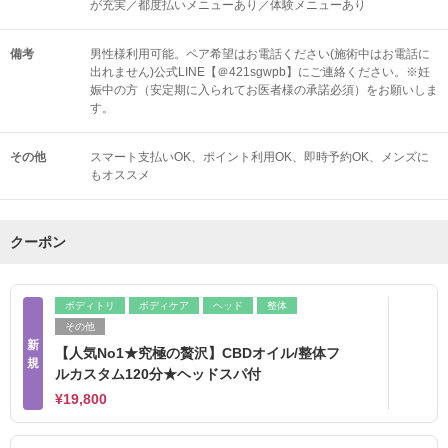
が充実／都度払いメニューあり／体験メニューあり
備考
男性様利用可能。ペア希望はお電話ください(施術中はお電話に
出れません)公式LINE【＠421sgwpb】にご連絡ください。※妊
娠中の方（安定期に入られてお医者様の承諾必須）をお願いしま
す。
その他
スマート支払いOK
ポイント利用OK
即時予約OK
メンズに
もオススメ
クーポン
ボディトリ
ボディケア
ヘッド
整体
その他
新
【人気No1★究極の贅沢】CBDオイル/整体フ
規
ルカスタム120分★ヘッドスパ付
¥19,800