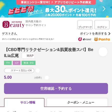
国内最大級の
サロン予約サイト
ブックマーク
ログイン
ゲストさん
ポイントを表示する
ポイントが1%たまる！
ポイントはサロン予約でつかえる！
【CBD専門リラクゼーション&肌質改善スパ】Be
lLia広尾
MAP
ﾘﾗｸ
ｴｽﾃ
整体･ｶｲﾛ
スマート支払いOK
5.00
（45件）
空席確認・予約する
クーポン・メニュー
サロン情報