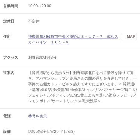
営業時間
10:00～20:00
定休日
不定休
住所
神奈川県相模原市中央区淵野辺３－１７－７ 成和ス
MAP
カイハイツ １０１－A
アクセス
淵野辺駅徒歩3分
道案内
【淵野辺駅から徒歩３分】淵野辺駅北口を出て階段を降りて頂
き、アパマンショップと薬局さんの間の通りを直進して頂き、十
字路の右側カトレアビルを越えてすぐにございます。＜ 淵野辺/
上溝/相模原/古淵/矢部/町田/橋本/オイルリンパマッサージ/肩こり/
フェイシャル/ボディケア/EMS/黄土よもぎ蒸し/温活/ララピール/
レモンボトル/サーマトリックス/毛穴洗浄＞
電話
番号を表示
設備
総数5(完全個室2／半個室3)