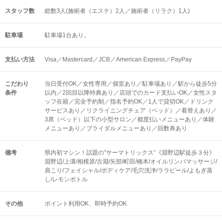
スタッフ数
総数3人(施術者（エステ）2人／施術者（リラク）1人)
駐車場
駐車場1台あり。
支払い方法
Visa／Mastercard／JCB／American Express／PayPay
こだわり
当日受付OK／女性専用／個室あり／駐車場あり／駅から徒歩5分
条件
以内／2回目以降特典あり／店頭でのカード支払いOK／女性スタ
ッフ在籍／完全予約制／指名予約OK／1人で貸切OK／ドリンク
サービスあり／リクライニングチェア（ベッド）／着替えあり／
3席（ベッド）以下の小型サロン／都度払いメニューあり／体験
メニューあり／ブライダルメニューあり／回数券あり
備考
県内初マシン！話題の”サーマトリックス”《淵野辺駅徒歩３分》
淵野辺/上溝/相模原/古淵/矢部/町田/橋本/オイルリンパマッサージ/
肩こり/フェイシャル/ボディケア/毛穴洗浄/ララピール/よもぎ蒸
し/レモンボトル
その他
ポイント利用OK
即時予約OK