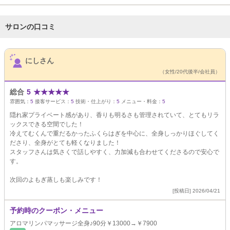
サロンの口コミ
サロンPick Up
にしさん
（女性/20代後半/会社員）
総合
5
★
★
★
★
★
雰囲気：
5
接客サービス：
5
技術・仕上がり：
5
メニュー・料金：
5
隠れ家プライベート感があり、香りも明るさも管理されていて、とてもリラ
ックスできる空間でした！
冷えてむくんで重だるかったふくらはぎを中心に、全身しっかりほぐしてく
ださり、全身がとても軽くなりました！
スタッフさんは気さくで話しやすく、力加減も合わせてくださるので安心で
す。
次回のよもぎ蒸しも楽しみです！
[投稿日] 2026/04/21
予約時のクーポン・メニュー
アロマリンパマッサージ全身♪90分￥13000→￥7900