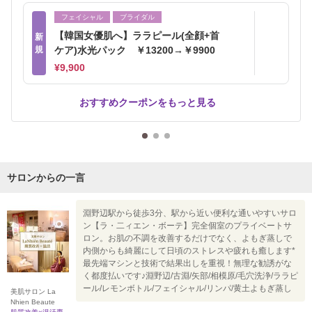
フェイシャル
ブライダル
【韓国女優肌へ】ララピール(全顔+首
新
規
ケア)水光パック ￥13200→￥9900
¥9,900
おすすめクーポンをもっと見る
サロンからの一言
淵野辺駅から徒歩3分、駅から近い便利な通いやすいサロ
ン【ラ・二ィエン・ボーテ】完全個室のプライベートサ
ロン。お肌の不調を改善するだけでなく、よもぎ蒸しで
内側からも綺麗にして日頃のストレスや疲れも癒します*
最先端マシンと技術で結果出しを重視！無理な勧誘がな
く都度払いです♪淵野辺/古淵/矢部/相模原/毛穴洗浄/ララピ
ール/レモンボトル/フェイシャル/リンパ/黄土よもぎ蒸し
美肌サロン La
Nhien Beaute