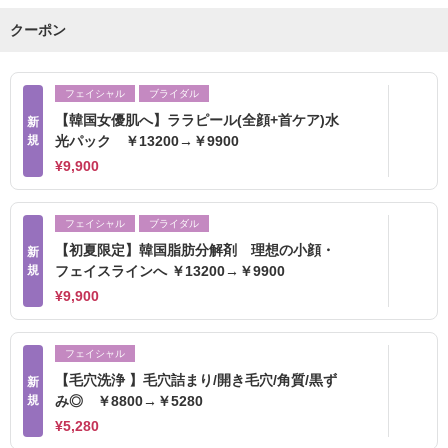
クーポン
フェイシャル
ブライダル
【韓国女優肌へ】ララピール(全顔+首ケア)水
新
規
光パック ￥13200→￥9900
¥9,900
フェイシャル
ブライダル
【初夏限定】韓国脂肪分解剤 理想の小顔・
新
規
フェイスラインへ ￥13200→￥9900
¥9,900
フェイシャル
【毛穴洗浄 】毛穴詰まり/開き毛穴/角質/黒ず
新
規
み◎ ￥8800→￥5280
¥5,280