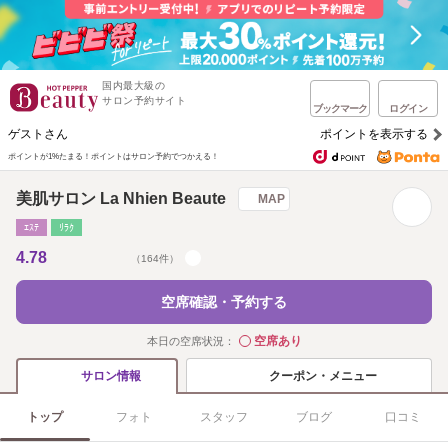
国内最大級の
サロン予約サイト
ブックマーク
ログイン
ゲストさん
ポイントを表示する
ポイントが1%たまる！
ポイントはサロン予約でつかえる！
美肌サロン La Nhien Beaute
MAP
ｴｽﾃ
ﾘﾗｸ
4.78
（164件）
空席確認・予約する
空席あり
本日の空席状況：
◯
クーポン・メニュー
サロン情報
トップ
フォト
スタッフ
ブログ
口コミ