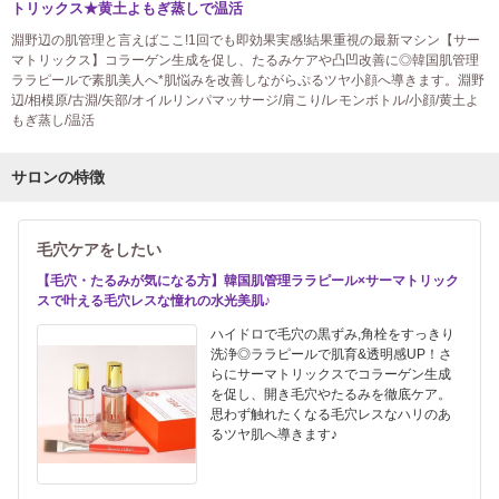
トリックス★黄土よもぎ蒸しで温活
淵野辺の肌管理と言えばここ!1回でも即効果実感!結果重視の最新マシン【サー
マトリックス】コラーゲン生成を促し、たるみケアや凸凹改善に◎韓国肌管理
ララピールで素肌美人へ*肌悩みを改善しながらぷるツヤ小顔へ導きます。淵野
辺/相模原/古淵/矢部/オイルリンパマッサージ/肩こり/レモンボトル/小顔/黄土よ
もぎ蒸し/温活
サロンの特徴
毛穴ケアをしたい
【毛穴・たるみが気になる方】韓国肌管理ララピール×サーマトリック
スで叶える毛穴レスな憧れの水光美肌♪
ハイドロで毛穴の黒ずみ,角栓をすっきり
洗浄◎ララピールで肌育&透明感UP！さ
らにサーマトリックスでコラーゲン生成
を促し、開き毛穴やたるみを徹底ケア。
思わず触れたくなる毛穴レスなハリのあ
るツヤ肌へ導きます♪