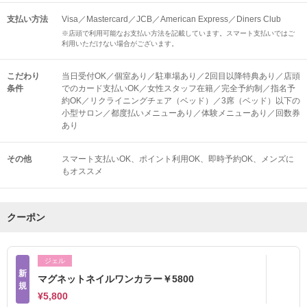
支払い方法
Visa／Mastercard／JCB／American Express／Diners Club
※店頭で利用可能なお支払い方法を記載しています。スマート支払いではご
利用いただけない場合がございます。
こだわり
当日受付OK／個室あり／駐車場あり／2回目以降特典あり／店頭
条件
でのカード支払いOK／女性スタッフ在籍／完全予約制／指名予
約OK／リクライニングチェア（ベッド）／3席（ベッド）以下の
小型サロン／都度払いメニューあり／体験メニューあり／回数券
あり
その他
スマート支払いOK
ポイント利用OK
即時予約OK
メンズに
もオススメ
クーポン
ジェル
新
マグネットネイルワンカラー￥5800
規
¥5,800