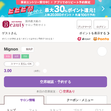
国内最大級の
サロン予約サイト
ブックマーク
ログイン
ゲストさん
ポイントを表示する
ポイントが1%たまる！
ポイントはサロン予約でつかえる！
Mignon
MAP
ﾈｲﾙ
ｴｽﾃ
ﾘﾗｸ
スマート支払いOK
3.00
（8件）
空席確認・予約する
空席あり
本日の空席状況：
◯
クーポン・メニュー
サロン情報
トップ
フォト
スタッフ
ブログ
口コミ