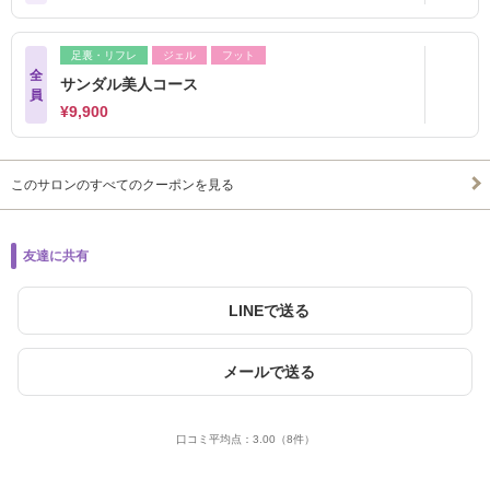
足裏・リフレ
ジェル
フット
全
サンダル美人コース
員
¥9,900
このサロンのすべてのクーポンを見る
友達に共有
LINEで送る
メールで送る
口コミ平均点：
3.00
（8件）