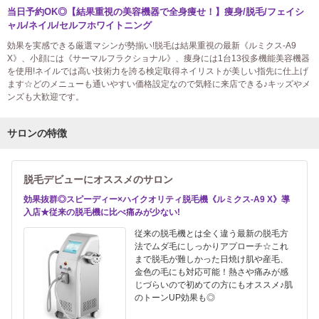
当日予約OK◎【結果重視の美容機器で全身痩せ！】痩身/脱毛/フェイシ
ャル/ネイル/セルフホワイトニング
効果を実感できる厳選マシンが勢揃い!脱毛は結果重視の最新《ルミクス-A9
X》、小顔には《サーマルフラクショナル》、痩身には1台13役多機能美容機器
を使用!ネイルでは高い技術力を誇る検定取得ネイリストが美しい指先に仕上げ
ます☆どのメニューも通いやすい価格設定なので気軽に来店できる♪キッズやメ
ンズも大歓迎です。
サロンの特徴
脱毛デビューにオススメのサロン
効果抜群◎スピーディー×ハイクオリティ脱毛機《ルミクス-A9 X》導
入店★従来の脱毛機に比べ痛みが少ない!
従来の脱毛機とは全く違う最新の脱毛方
法でムダ毛にしっかりアプローチ☆これ
まで脱毛が難しかった日焼け肌や産毛、
金色の毛にも対応可能！熱さや痛みが感
じづらいので初めての方にもオススメ♪肌
のトーンUP効果も◎