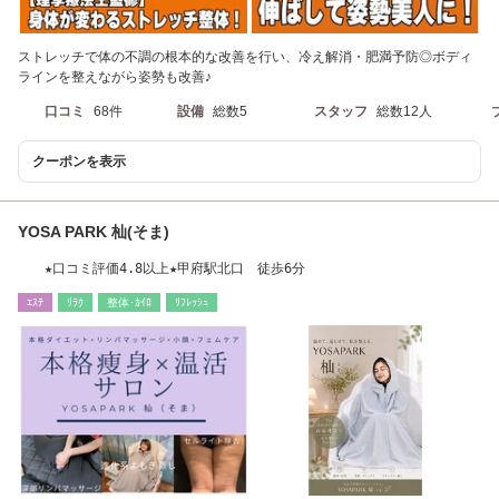
ストレッチで体の不調の根本的な改善を行い、冷え解消・肥満予防◎ボディ
ラインを整えながら姿勢も改善♪
口コミ
68件
設備
総数5
スタッフ
総数12人
クーポンを表示
YOSA PARK 杣(そま)
★口コミ評価4.8以上★甲府駅北口 徒歩6分
ｴｽﾃ
ﾘﾗｸ
整体･ｶｲﾛ
ﾘﾌﾚｯｼｭ