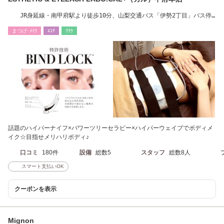
JR身延線・南甲府駅より徒歩10分、山梨交通バス「伊勢2丁目」バス停
より徒歩1分
まつげ･ﾒｲｸ
ｴｽﾃ
ﾘﾗｸ
話題のハイパーナイフ×パワーツリーセラピー×ハイパーウェイブでボディメ
イク☆目指せメリハリボディ♪
口コミ
180件
設備
総数5
スタッフ
総数8人
スマート支払いOK
クーポンを表示
Mignon