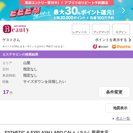
レディース
ブックマーク
ログイン
ゲストさん
ポイントを表示する
ポイントが1%たまる！
ポイントはサロン予約でつかえる！
エステサロンの検索結果
山梨
エリア
指定なし
日付
指定なし
来店時刻
サイズダウンを目指したい
特集
17
条件変更
件
地図表示
求人一覧
ESTHETIC & EYELASH LABO.CAL+（カル）甲府本店