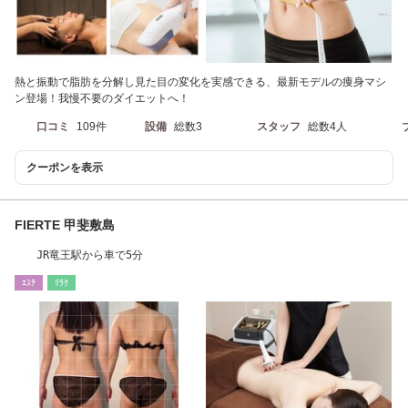
熱と振動で脂肪を分解し見た目の変化を実感できる、最新モデルの痩身マシ
ン登場！我慢不要のダイエットへ！
口コミ
109件
設備
総数3
スタッフ
総数4人
クーポンを表示
FIERTE 甲斐敷島
JR竜王駅から車で5分
ｴｽﾃ
ﾘﾗｸ