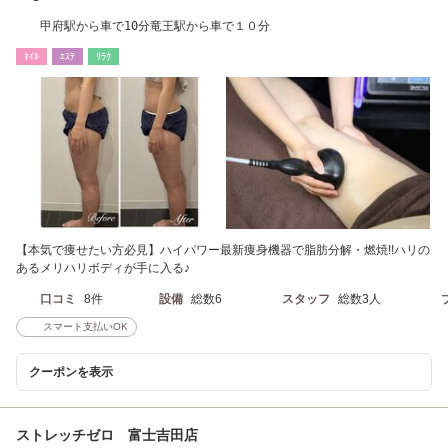
甲府駅から車で10分竜王駅から車で１０分
ﾈｲﾙ
ｴｽﾃ
ﾘﾗｸ
【本気で痩せたい方必見】ハイパワー最新痩身機器で脂肪分解・燃焼!!ハリの
あるメリハリボディが手に入る♪
口コミ
8件
設備
総数6
スタッフ
総数3人
スマート支払いOK
クーポンを表示
ストレッチゼロ 富士吉田店