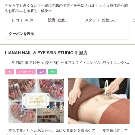
今からでも遅くない！一緒に理想のボディを手に入れましょう☆身体の不調
やお肌悩みも徹底的に解決☆
口コミ
40件
設備
総数1
スタッフ
総数1人
クーポンを表示
LIANAH NAIL & EYE SSIN STUDIO 甲府店
甲府駅 車で15分 山梨/甲府 セルフホワイトニング/ホワイトニング/眉
毛/脱毛/耳つぼ
ﾈｲﾙ
まつげ･ﾒｲｸ
ｴｽﾃ
ﾘﾗｸ
「本気で変わりたいあなたへ。気になる部分を徹底ケア！」夏本番に向けて