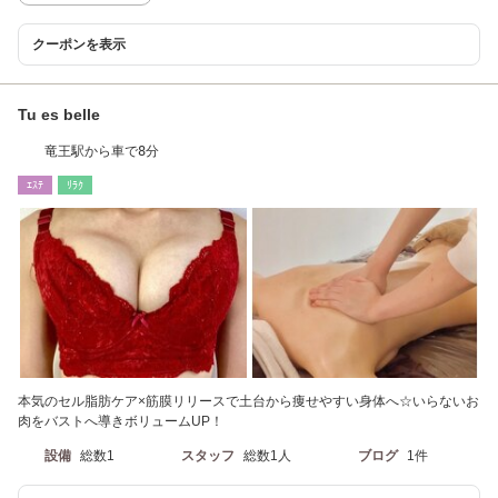
クーポンを表示
Tu es belle
竜王駅から車で8分
ｴｽﾃ
ﾘﾗｸ
本気のセル脂肪ケア×筋膜リリースで土台から痩せやすい身体へ☆いらないお
肉をバストへ導きボリュームUP！
設備
総数1
スタッフ
総数1人
ブログ
1件