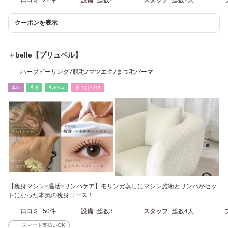
口コミ
22件
設備
総数2
スタッフ
総数2人
クーポンを表示
＋belle【プリュベル】
ハーブピーリング/脱毛/マツエク/まつ毛パーマ
ｴｽﾃ
ﾘﾗｸ
ﾘﾌﾚｯｼｭ
まつげ･ﾒｲｸ
【痩身マシン×温活×リンパケア】モリンガ蒸しにマシン施術とリンパがセッ
トになった本気の痩身コース！
口コミ
50件
設備
総数3
スタッフ
総数4人
スマート支払いOK