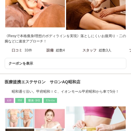
《Resyで本格痩身/理想のボディラインを実現》落としにくいお腹周り・二の
腕などに速攻アプローチ！
口コミ
33件
設備
総数4
スタッフ
総数3人
クーポンを表示
医療提携エステサロン サロンAQ昭和店
昭和通り沿い。甲府昭和ＩＣ、イオンモール甲府昭和から車で5分！
ｴｽﾃ
ﾘﾗｸ
整体･ｶｲﾛ
ﾘﾌﾚｯｼｭ