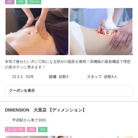
ｴｽﾃ
ﾘﾗｸ
ﾘﾌﾚｯｼｭ
本気で痩せたい方に◎気になる部分の脂肪を燃焼！高機能の最新機器で理想
の美ボディに導きます！
口コミ
52件
設備
総数3
スタッフ
総数4人
クーポンを表示
DIMENSION 大里店 【ディメンション】
甲府駅から車で10分
まつげ･ﾒｲｸ
ﾈｲﾙ
ﾘﾗｸ