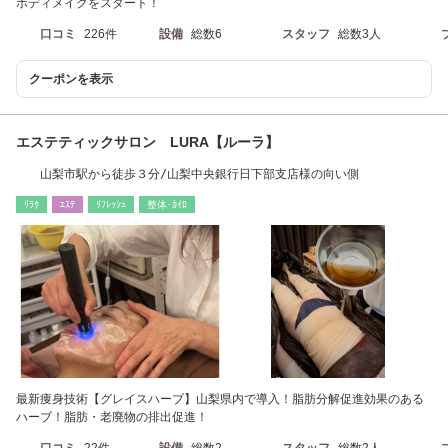
ボディメイクをスタート！
口コミ
226件
設備
総数6
スタッフ
総数3人
クーポンを表示
エステティックサロン LURA【ルーラ】
山梨市駅から徒歩３分/山梨中央銀行日下部支店様の向い側
ﾘﾗｸ
ｴｽﾃ
ﾘﾌﾚｯｼｭ
整体･ｶｲﾛ
最新痩身技術【グレイスハーブ】山梨県内で導入！脂肪分解促進効果のある
ハーブ！脂肪・老廃物の排出促進！