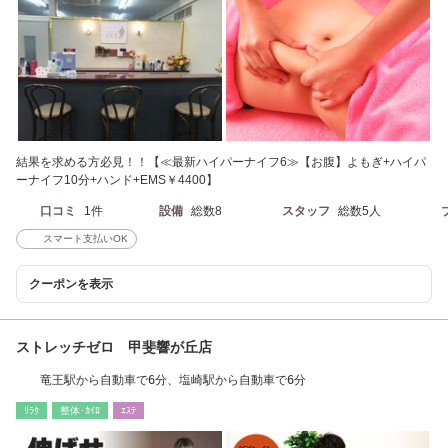
結果を求める方必見！！【≪最新ハイパーナイフ6≫【お腹】よもぎ+ハイパ
ーナイフ10分+ハンド+EMS￥4400】
口コミ
1件
設備
総数8
スタッフ
総数5人
スマート支払いOK
クーポンを表示
ストレッチゼロ 甲斐響が丘店
竜王駅から自動車で6分、塩崎駅から自動車で6分
ﾘﾗｸ
整体･ｶｲﾛ
ｴｽﾃ