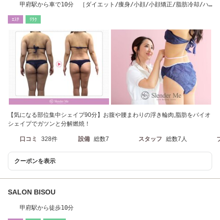
甲府駅から車で10分 ［ダイエット/痩身/小顔/小顔矯正/脂肪冷却/ハ
ーブピーリング］
ｴｽﾃ
ﾘﾗｸ
【気になる部位集中シェイプ90分】お腹や腰まわりの浮き輪肉,脂肪をバイオ
シェイプでガツンと分解燃焼！
口コミ
328件
設備
総数7
スタッフ
総数7人
クーポンを表示
SALON BISOU
甲府駅から徒歩10分