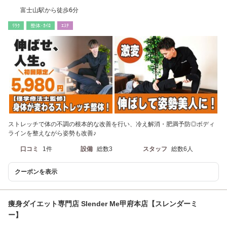
富士山駅から徒歩6分
ﾘﾗｸ
整体･ｶｲﾛ
ｴｽﾃ
ストレッチで体の不調の根本的な改善を行い、冷え解消・肥満予防◎ボディ
ラインを整えながら姿勢も改善♪
口コミ
1件
設備
総数3
スタッフ
総数6人
クーポンを表示
痩身ダイエット専門店 Slender Me甲府本店【スレンダーミ
ー】