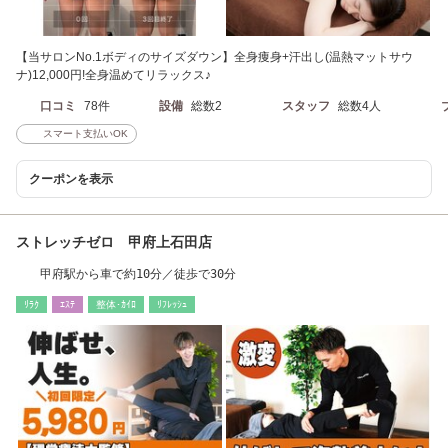
【当サロンNo.1ボディのサイズダウン】全身痩身+汗出し(温熱マットサウ
ナ)12,000円!全身温めてリラックス♪
口コミ
78件
設備
総数2
スタッフ
総数4人
スマート支払いOK
クーポンを表示
ストレッチゼロ 甲府上石田店
甲府駅から車で約10分／徒歩で30分
ﾘﾗｸ
ｴｽﾃ
整体･ｶｲﾛ
ﾘﾌﾚｯｼｭ