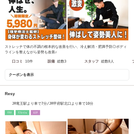
ストレッチで体の不調の根本的な改善を行い、冷え解消・肥満予防◎ボディ
ラインを整えながら姿勢も改善♪
口コミ
10件
設備
総数3
スタッフ
総数8人
クーポンを表示
Resy
JR竜王駅より車で7分/JR甲府駅北口より車で10分
ﾘﾗｸ
ﾘﾌﾚｯｼｭ
ｴｽﾃ