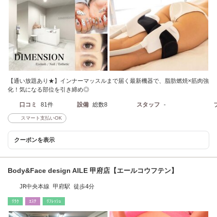
【通い放題あり★】インナーマッスルまで届く最新機器で、脂肪燃焼×筋肉強
化！気になる部位を引き締め◎
口コミ
81件
設備
総数8
スタッフ
-
スマート支払いOK
クーポンを表示
Body&Face design AILE 甲府店【エールコウフテン】
JR中央本線 甲府駅 徒歩4分
ﾘﾗｸ
ｴｽﾃ
ﾘﾌﾚｯｼｭ