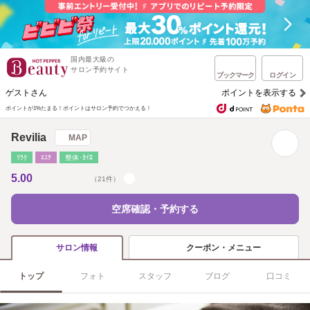
国内最大級の
サロン予約サイト
ブックマーク
ログイン
ゲストさん
ポイントを表示する
ポイントが1%たまる！
ポイントはサロン予約でつかえる！
Revilia
MAP
ﾘﾗｸ
ｴｽﾃ
整体･ｶｲﾛ
5.00
（21件）
空席確認・予約する
クーポン・メニュー
サロン情報
トップ
フォト
スタッフ
ブログ
口コミ