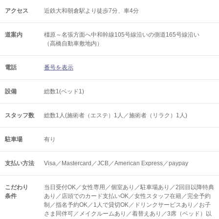
アクセス
近鉄大和朝倉駅より徒歩7分、車4分
道案内
橿原～名張方面へ中和幹線105号線沿いの側道165号線沿い
（高橋自動車敷地内）
電話
番号を表示
設備
総数1(ベッド1)
スタッフ数
総数1人(施術者（エステ）1人／施術者（リラク）1人)
駐車場
有り
支払い方法
Visa／Mastercard／JCB／American Express／paypay
こだわり
当日受付OK／女性専用／個室あり／駐車場あり／2回目以降特典
条件
あり／店頭でのカード支払いOK／女性スタッフ在籍／完全予約
制／指名予約OK／1人で貸切OK／ドリンクサービスあり／お子
さま同伴可／メイクルームあり／着替えあり／3席（ベッド）以