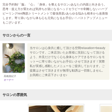
完全予約制/「脳」「心」「身体」を整えるサロン♪あなたの内面と向き合う。
思考・捉え方が変われば気持ちが楽になるヘッドセラピーや剥離しないハーブ
ピーリングrevi陶肌トリートメントで最強美肌♪あらゆる悩みも根本から改善致
します。寄り添いながら体も心も元気になるお手伝い！バストアップメニュー
もございます。
サロンからの一言
当サロンは心身共に癒して頂ける空間relaxation×beauty
サロンです。ご来店頂いたお客様に笑顔になって頂ける
よう、外見だけでなく心も身体もケアできるサロンをモ
ットーに寄り添いながらお手伝いさせて頂きます！実際
私が実感し感動したメニューをご提供しております。ご
提案はさせて頂きますが無理な勧誘は一切致しません。
お気軽にご来店下さいませ♪
高橋真紀子
オーナー
サロンの雰囲気