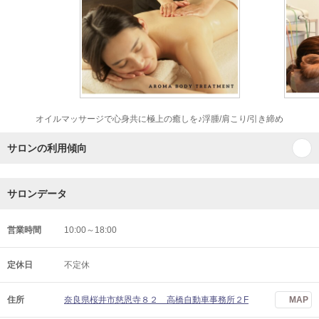
オイルマッサージで心身共に極上の癒しを♪浮腫/肩こり/引き締め
サロンの利用傾向
サロンデータ
営業時間
10:00～18:00
定休日
不定休
住所
奈良県桜井市慈恩寺８２ 高橋自動車事務所２F
MAP