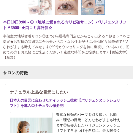
本日10日9:00～◎〈地域に愛される☆リピ確サロン〉パリジェンヌリフ
ト￥3500~★口コミ高評価☆
半個室の地域密着サロン◎まつげ&眉毛専門店だからこそ出来る＊似合う＊をご
提案★お客様の雰囲気に合わせたベストなお仕上がりに♪圧倒的な経験値でどん
なわがままも叶えてみせます(*^^*)カウンセリングを特に重視しているので、初
めての方もお気軽にご来店ください！素敵な時間をご提供します♪【獨協大学】
【草加】
サロンの特徴
ナチュラル上品な目元にしたい
日本人の目元に合わせたアイラッシュ技術【パリジェンヌラッシュリ
フト】を導入◎ナチュラル派必見!!
豊富な種類のパーマを取り扱い、お悩
み・理想の目元・どんなわがままも叶え
ます◎新導入したパリジェンヌラッシュ
リフトで自まつげを自然に、最大限長く