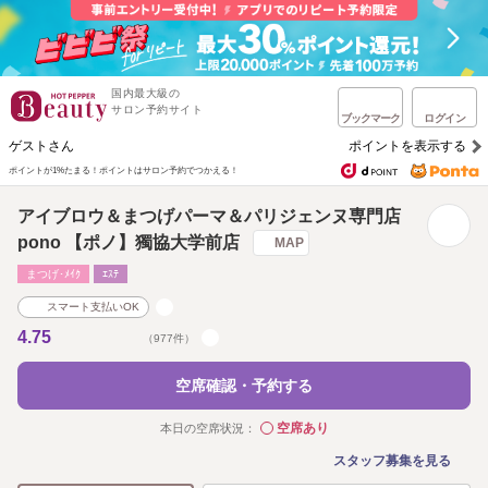
国内最大級の
サロン予約サイト
ブックマーク
ログイン
ゲストさん
ポイントを表示する
ポイントが1%たまる！
ポイントはサロン予約でつかえる！
アイブロウ＆まつげパーマ＆パリジェンヌ専門店
pono 【ポノ】獨協大学前店
MAP
まつげ･ﾒｲｸ
ｴｽﾃ
スマート支払いOK
4.75
（977件）
空席確認・予約する
空席あり
本日の空席状況：
◯
スタッフ募集を見る