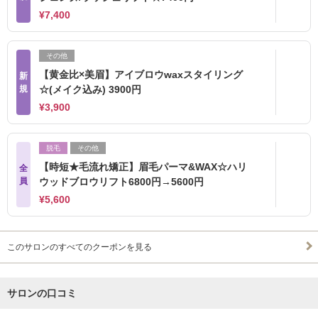
¥7,400
その他
【黄金比×美眉】アイブロウwaxスタイリング
新
規
☆(メイク込み) 3900円
¥3,900
脱毛
その他
【時短★毛流れ矯正】眉毛パーマ&WAX☆ハリ
全
員
ウッドブロウリフト6800円→5600円
¥5,600
このサロンのすべてのクーポンを見る
サロンの口コミ