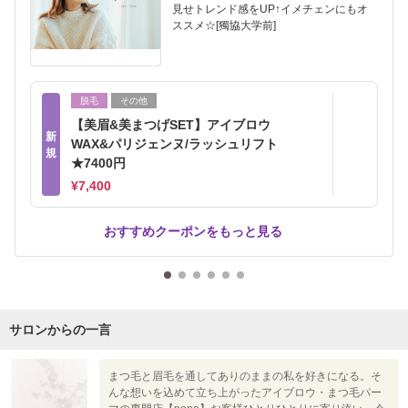
見せトレンド感をUP↑イメチェンにもオ
ススメ☆[獨協大学前]
脱毛
その他
【美眉&美まつげSET】アイブロウ
新
WAX&パリジェンヌ/ラッシュリフト
規
★7400円
¥7,400
おすすめクーポンをもっと見る
サロンからの一言
まつ毛と眉毛を通してありのままの私を好きになる。そ
んな想いを込めて立ち上がったアイブロウ・まつ毛パー