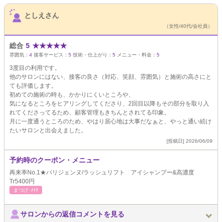
サロンPick Up
としえさん
（女性/40代/会社員）
総合
5
★
★
★
★
★
雰囲気：
4
接客サービス：
5
技術・仕上がり：
5
メニュー・料金：
5
3度目の利用です。
他のサロンにはない、接客の良さ（対応、笑顔、雰囲気）と施術の高さにと
ても評価します。
初めての施術の時も、かかりにくいところや、
気になるところをヒアリングしてくださり、2回目以降もその部分を取り入
れてくださってるため、顧客管理もきちんとされてる印象。
月に一度通うところのため、やはり居心地は大事だなぁと、やっと通い続け
たいサロンと出会えました。
[投稿日] 2026/06/09
予約時のクーポン・メニュー
再来率No.1★パリジェンヌ/ラッシュリフト アイシャンプー&高濃度
Tr5400円
まつげ･ﾒｲｸ
サロンからの返信コメントを見る