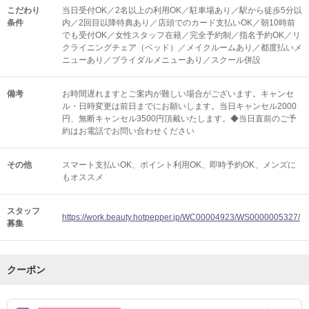
こだわり
当日受付OK／2名以上の利用OK／駐車場あり／駅から徒歩5分以
条件
内／2回目以降特典あり／店頭でのカード支払いOK／朝10時前
でも受付OK／女性スタッフ在籍／完全予約制／指名予約OK／リ
クライニングチェア（ベッド）／メイクルームあり／都度払いメ
ニューあり／ブライダルメニューあり／スクール併設
備考
お時間遅れますとご案内が難しい場合がございます。キャンセ
ル・日時変更は前日までにお願いします。当日キャンセル2000
円、無断キャンセル3500円頂戴いたします。◆当日直前のご予
約はお電話でお問い合わせください
その他
スマート支払いOK
ポイント利用OK
即時予約OK
メンズに
もオススメ
スタッフ
https://work.beauty.hotpepper.jp/WC00004923/WS0000005327/
募集
クーポン