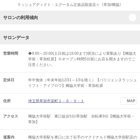
ラッシュアディクト・エグータム正規品取扱店☆《草加/獨協》
サロンの利用傾向
サロンデータ
営業時間
◆9:00～20:00(土日祝は19:00まで)状況により変動あり【獨協大
学前・草加松原】※オープン時間5分前にお店を開きますのでご
注意ください。
定休日
年中無休（年末年始12/31～1/3を除く）【パリジェンヌラッシュ
リフト・アイブロウ】獨協大学前・草加松原
住所
埼玉県草加市栄町２－６－９－１
MAP
アクセス
獨協大学前駅 東口徒歩5分/草加駅 自転車9分【獨協大学前・
草加】
道案内
獨協大学前駅を東口に出て右手のマクドナルド獨協大学前駅店の