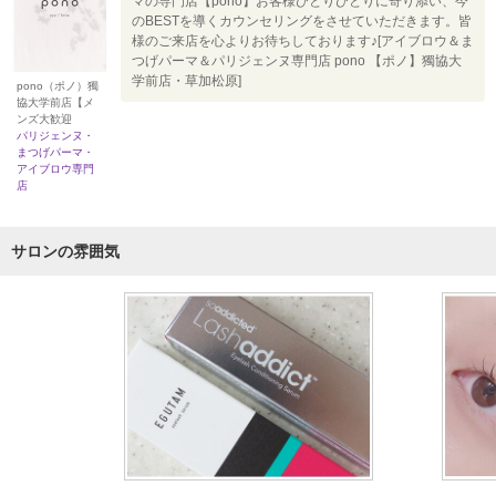
マの専門店【pono】お客様ひとりひとりに寄り添い、今
のBESTを導くカウンセリングをさせていただきます。皆
様のご来店を心よりお待ちしております♪[アイブロウ＆ま
つげパーマ＆パリジェンヌ専門店 pono 【ポノ】獨協大
学前店・草加松原]
pono（ポノ）獨
協大学前店【メ
ンズ大歓迎
パリジェンヌ・
まつげパーマ・
アイブロウ専門
店
サロンの雰囲気