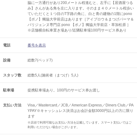
脇に一方通行があり200メートル程進むと、左手に【居酒屋つる
み】さんがある角を左に入ります。そのまま４０メートル程歩い
ていただくと１つ目のT字路の角に、白と青の建物の1階にpono
【ポノ】獨協大学前店はあります［アイブロウ＆まつげパーマ＆
パリジェンヌ専門店 pono 【ポノ】獨協大学前店・草加松原 ］
※店舗横自転車置き場あり/近隣駐車場100円サービス券あり
電話
番号を表示
設備
総数7(ベッド7)
スタッフ数
総数5人(施術者（まつげ）5人)
駐車場
提携駐車場あり。100円のサービス券お渡し
支払い方法
Visa／Mastercard／JCB／American Express／Diners Club／PA
YPAY※キャッシュレス決済はお会計金額3000円以上の方に限り
ます
※店頭で利用可能なお支払い方法を記載しています。スマート支払いではご
利用いただけない場合がございます。