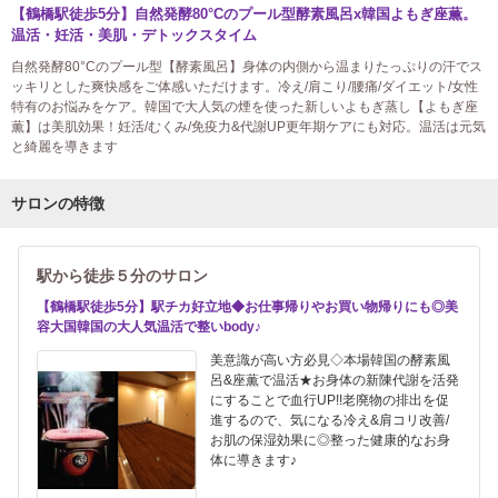
【鶴橋駅徒歩5分】自然発酵80°Cのプール型酵素風呂x韓国よもぎ座薫。
温活・妊活・美肌・デトックスタイム
自然発酵80°Cのプール型【酵素風呂】身体の内側から温まりたっぷりの汗でス
ッキリとした爽快感をご体感いただけます。冷え/肩こり/腰痛/ダイエット/女性
特有のお悩みをケア。韓国で大人気の煙を使った新しいよもぎ蒸し【よもぎ座
薫】は美肌効果！妊活/むくみ/免疫力&代謝UP更年期ケアにも対応。温活は元気
と綺麗を導きます
サロンの特徴
駅から徒歩５分のサロン
【鶴橋駅徒歩5分】駅チカ好立地◆お仕事帰りやお買い物帰りにも◎美
容大国韓国の大人気温活で整いbody♪
美意識が高い方必見◇本場韓国の酵素風
呂&座薫で温活★お身体の新陳代謝を活発
にすることで血行UP!!老廃物の排出を促
進するので、気になる冷え&肩コリ改善/
お肌の保湿効果に◎整った健康的なお身
体に導きます♪