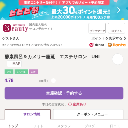
国内最大級の
サロン予約サイト
ブックマーク
ログイン
ゲストさん
ポイントを表示する
ポイントが1%たまる！
ポイントはサロン予約でつかえる！
酵素風呂＆カメリー座薫 エステサロン UNI
MAP
ﾘﾗｸ
ﾘﾌﾚｯｼｭ
ｴｽﾃ
4.78
（85件）
空席確認・予約する
空席あり
本日の空席状況：
◯
クーポン・メニュー
サロン情報
トップ
フォト
スタッフ
ブログ
口コミ