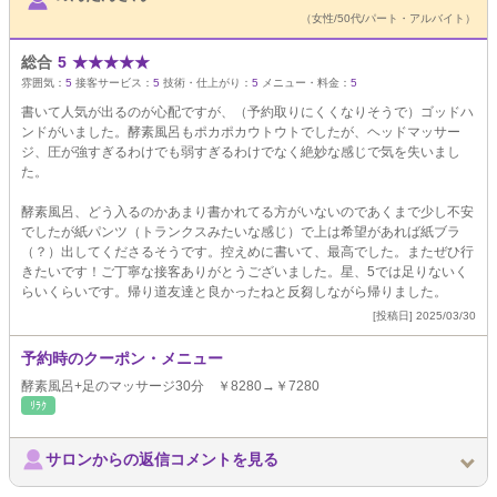
（女性/50代/パート・アルバイト）
総合
5
★
★
★
★
★
雰囲気：
5
接客サービス：
5
技術・仕上がり：
5
メニュー・料金：
5
書いて人気が出るのが心配ですが、（予約取りにくくなりそうで）ゴッドハ
ンドがいました。酵素風呂もポカポカウトウトでしたが、ヘッドマッサー
ジ、圧が強すぎるわけでも弱すぎるわけでなく絶妙な感じで気を失いまし
た。
酵素風呂、どう入るのかあまり書かれてる方がいないのであくまで少し不安
でしたが紙パンツ（トランクスみたいな感じ）で上は希望があれば紙ブラ
（？）出してくださるそうです。控えめに書いて、最高でした。またぜひ行
きたいです！ご丁寧な接客ありがとうございました。星、5では足りないく
らいくらいです。帰り道友達と良かったねと反芻しながら帰りました。
[投稿日] 2025/03/30
予約時のクーポン・メニュー
酵素風呂+足のマッサージ30分 ￥8280→￥7280
ﾘﾗｸ
サロンからの返信コメントを見る