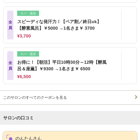
スパ・温浴
スピーディな発汗力！【ペア割／終日ok】
全
員
【酵素風呂】￥5000 →1名さま￥ 3700
¥3,700
スパ・温浴
お得に！【朝活】平日10時30分～12時【酵風
全
員
呂＆座薫】￥9300 →1名さま￥ 6500
¥6,500
このサロンのすべてのクーポンを見る
サロンの口コミ
サロンPick Up
のんたんさん