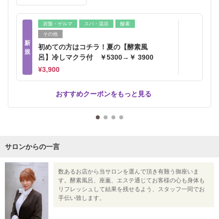
岩盤・ゲルマ
スパ・温浴
酸素
その他
新
初めての方はコチラ！夏の【酵素風
規
呂】冷しマクラ付 ￥5300→￥ 3900
¥3,900
おすすめクーポンをもっと見る
サロンからの一言
数あるお店から当サロンを選んで頂き有難う御座いま
す。酵素風呂、座薫、エステ通じてお客様の心も身体も
リフレッシュして結果を残せるよう、スタッフ一同でお
手伝い致します。