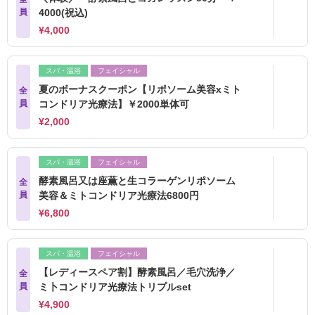
員
4000(祝込)
¥4,000
スパ・温浴
フェイシャル
夏のボーナスクーポン【リポソーム美容xミト
全
員
コンドリア光療法】￥2000単体可
¥2,000
スパ・温浴
フェイシャル
酵素風呂又は座薫と生コラーゲンリポソーム
全
員
美容＆ミトコンドリア光療法6800円
¥6,800
スパ・温浴
フェイシャル
【レディースペア割】酵素風呂／毛穴洗浄／
全
員
ミ卜コンドリア光療法トリプルset
¥4,900