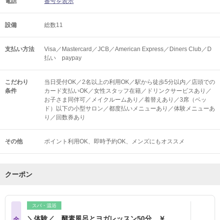
電話
番号を表示
設備
総数11
支払い方法
Visa／Mastercard／JCB／American Express／Diners Club／D
払い paypay
こだわり
当日受付OK／2名以上の利用OK／駅から徒歩5分以内／店頭での
条件
カード支払いOK／女性スタッフ在籍／ドリンクサービスあり／
お子さま同伴可／メイクルームあり／着替えあり／3席（ベッ
ド）以下の小型サロン／都度払いメニューあり／体験メニューあ
り／回数券あり
その他
ポイント利用OK
即時予約OK
メンズにもオススメ
クーポン
スパ・温浴
＼体験／ 酵素風呂とヨガレッスン50分 ￥
全