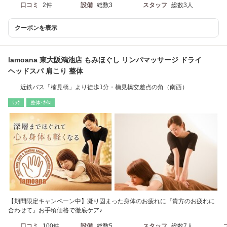
口コミ
2件
設備
総数3
スタッフ
総数3人
クーポンを表示
lamoana 東大阪鴻池店 もみほぐし リンパマッサージ ドライ
ヘッドスパ 肩こり 整体
近鉄バス「楠見橋」より徒歩1分・楠見橋交差点の角（南西）
ﾘﾗｸ
整体･ｶｲﾛ
【期間限定キャンペーン中】凝り固まった身体のお疲れに『貴方のお疲れに
合わせて』お手頃価格で徹底ケア♪
口コミ
100件
設備
総数5
スタッフ
総数7人