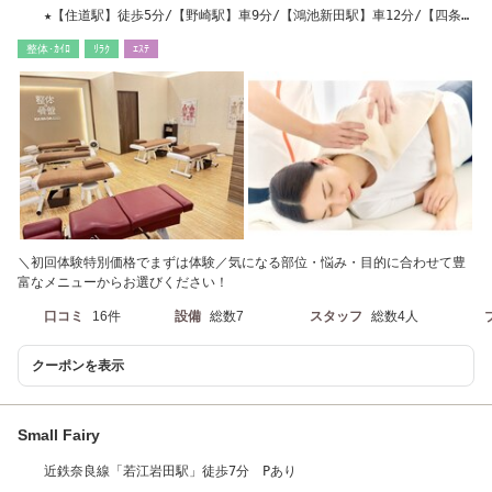
★【住道駅】徒歩5分/【野崎駅】車9分/【鴻池新田駅】車12分/【四条畷
駅】車12分/
整体･ｶｲﾛ
ﾘﾗｸ
ｴｽﾃ
＼初回体験特別価格でまずは体験／気になる部位・悩み・目的に合わせて豊
富なメニューからお選びください！
口コミ
16件
設備
総数7
スタッフ
総数4人
クーポンを表示
Small Fairy
近鉄奈良線「若江岩田駅」徒歩7分 Pあり