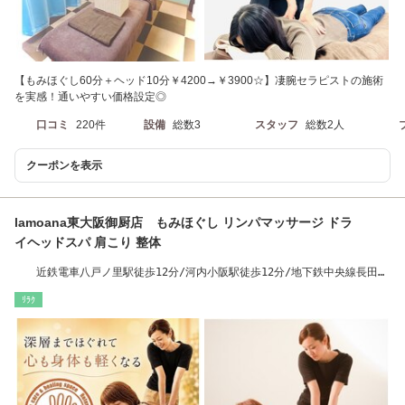
【もみほぐし60分＋ヘッド10分￥4200→￥3900☆】凄腕セラピストの施術
を実感！通いやすい価格設定◎
口コミ
220件
設備
総数3
スタッフ
総数2人
クーポンを表示
lamoana東大阪御厨店 もみほぐし リンパマッサージ ドラ
イヘッドスパ 肩こり 整体
近鉄電車八戸ノ里駅徒歩12分/河内小阪駅徒歩12分/地下鉄中央線長田駅
徒歩15分
ﾘﾗｸ