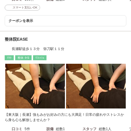
スマート支払いOK
クーポンを表示
整体院EASE
長瀬駅徒歩１３分 弥刀駅１１分
ﾘﾗｸ
整体･ｶｲﾛ
ﾘﾌﾚｯｼｭ
【東大阪｜長瀬】強もみがお好みの方にも大満足！日常の疲れやストレスか
ら身も心も解放しませんか？
口コミ
5件
設備
総数1
スタッフ
総数1人