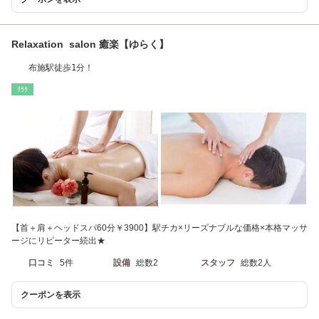
Relaxation salon 癒楽【ゆらく】
布施駅徒歩1分！
ﾘﾗｸ
【首＋肩＋ヘッドスパ60分￥3900】駅チカ×リーズナブルな価格×本格マッサ
ージにリピーター続出★
口コミ
5件
設備
総数2
スタッフ
総数2人
クーポンを表示