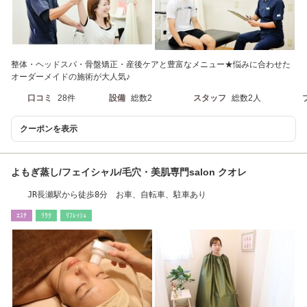
整体・ヘッドスパ・骨盤矯正・産後ケアと豊富なメニュー★悩みに合わせた
オーダーメイドの施術が大人気♪
口コミ
28件
設備
総数2
スタッフ
総数2人
クーポンを表示
よもぎ蒸し/フェイシャル/毛穴・美肌専門salon クオレ
JR長瀬駅から徒歩8分 お車、自転車、駐車あり
ｴｽﾃ
ﾘﾗｸ
ﾘﾌﾚｯｼｭ