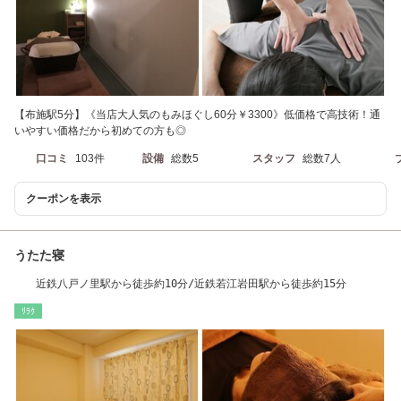
【布施駅5分】《当店大人気のもみほぐし60分￥3300》低価格で高技術！通
いやすい価格だから初めての方も◎
口コミ
103件
設備
総数5
スタッフ
総数7人
クーポンを表示
うたた寝
近鉄八戸ノ里駅から徒歩約10分/近鉄若江岩田駅から徒歩約15分
ﾘﾗｸ