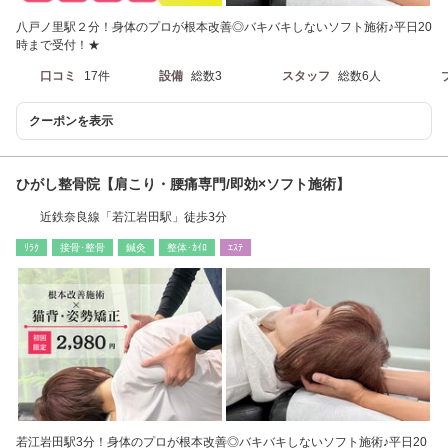
八戸ノ里駅２分！身体のプロが根本改善◎バキバキしないソフト施術♪平日20
時まで受付！★
口コミ
17件
設備
総数3
スタッフ
総数6人
クーポンを表示
ひがし整骨院【肩こり・腰痛専門/即効×ソフト施術】
近鉄奈良線「若江岩田駅」徒歩3分
ﾘﾗｸ
接骨･整骨
鍼灸
整体･ｶｲﾛ
ｴｽﾃ
若江岩田駅3分！身体のプロが根本改善◎バキバキしないソフト施術♪平日20