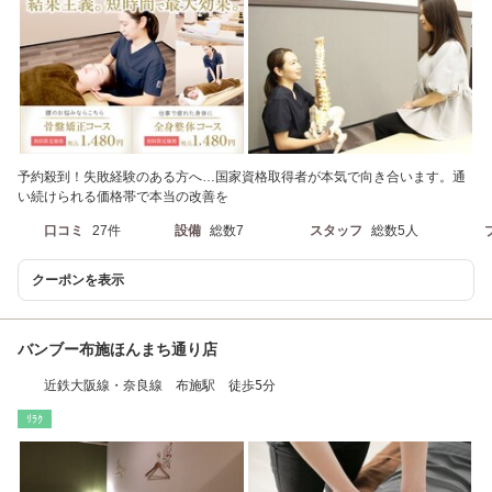
予約殺到！失敗経験のある方へ…国家資格取得者が本気で向き合います。通
い続けられる価格帯で本当の改善を
口コミ
27件
設備
総数7
スタッフ
総数5人
クーポンを表示
バンブー布施ほんまち通り店
近鉄大阪線・奈良線 布施駅 徒歩5分
ﾘﾗｸ