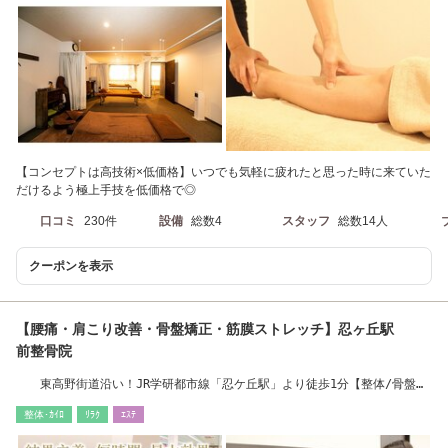
【コンセプトは高技術×低価格】いつでも気軽に疲れたと思った時に来ていた
だけるよう極上手技を低価格で◎
口コミ
230件
設備
総数4
スタッフ
総数14人
クーポンを表示
【腰痛・肩こり改善・骨盤矯正・筋膜ストレッチ】忍ヶ丘駅
前整骨院
東高野街道沿い！JR学研都市線「忍ケ丘駅」より徒歩1分【整体/骨盤矯
正/もみほぐし】
整体･ｶｲﾛ
ﾘﾗｸ
ｴｽﾃ