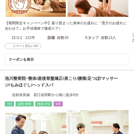
【期間限定キャンペーン中】凝り固まった身体のお疲れに『貴方のお疲れに
合わせて』お手頃価格で徹底ケア♪
口コミ
122件
設備
総数10
スタッフ
総数13人
スマート支払いOK
クーポンを表示
池川整骨院~整体/産後骨盤矯正/肩こり/腰痛/足つぼ/マッサー
ジ/もみほぐし/ヘッドスパ
近鉄奈良線 若江岩田駅から南に徒歩5分
ﾘﾗｸ
接骨･整骨
整体･ｶｲﾛ
ｴｽﾃ