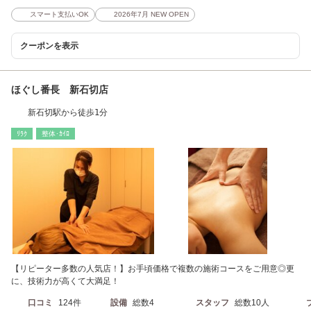
スマート支払いOK
2026年7月 NEW OPEN
クーポンを表示
ほぐし番長 新石切店
新石切駅から徒歩1分
ﾘﾗｸ
整体･ｶｲﾛ
【リピーター多数の人気店！】お手頃価格で複数の施術コースをご用意◎更
に、技術力が高くて大満足！
口コミ
124件
設備
総数4
スタッフ
総数10人