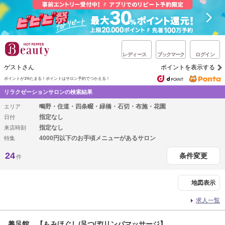
レディース
ブックマーク
ログイン
ゲストさん
ポイントを表示する
ポイントが1%たまる！
ポイントはサロン予約でつかえる！
リラクゼーションサロンの検索結果
鴫野・住道・四条畷・緑橋・石切・布施・花園
エリア
指定なし
日付
指定なし
来店時刻
4000円以下のお手頃メニューがあるサロン
特集
24
条件変更
件
地図表示
求人一覧
養足館 【もみほぐし/足つぼ/リンパマッサージ】