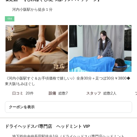
河内小阪駅から徒歩１分
ﾘﾗｸ
《河内小阪駅すぐ＆お手頃価格で嬉しい♪》全身30分＋足つぼ30分￥3800◆
東大阪/もみほぐし
口コミ
20件
設備
総数7
スタッフ
総数2人
クーポンを表示
ドライヘッドスパ専門店 ヘッドミント VIP
地下鉄中央線長田駅徒歩1分（ドライヘッドスパ専門店ヘッドミント