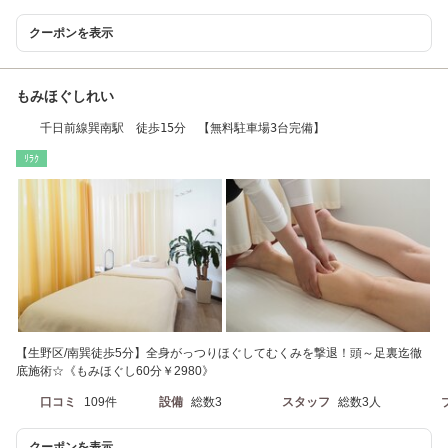
クーポンを表示
もみほぐしれい
千日前線巽南駅 徒歩15分 【無料駐車場3台完備】
ﾘﾗｸ
【生野区/南巽徒歩5分】全身がっつりほぐしてむくみを撃退！頭～足裏迄徹
底施術☆《もみほぐし60分￥2980》
口コミ
109件
設備
総数3
スタッフ
総数3人
クーポンを表示