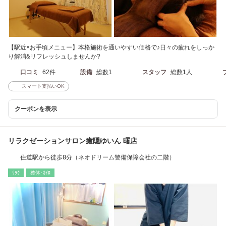
【駅近×お手頃メニュー】本格施術を通いやすい価格で♪日々の疲れをしっか
り解消&リフレッシュしませんか?
口コミ
62件
設備
総数1
スタッフ
総数1人
スマート支払いOK
クーポンを表示
リラクゼーションサロン癒隠ゆいん 曙店
住道駅から徒歩8分（ネオドリーム警備保障会社の二階）
ﾘﾗｸ
整体･ｶｲﾛ