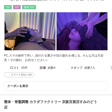
VIP）
ﾘﾗｸ
ｴｽﾃ
整体･ｶｲﾛ
PC,スマホ操作で辛い...頭のだる重さや目の疲れを感じる...そんな方は方必
見！その疲れ、お任せください♪
口コミ
35件
設備
総数4
スタッフ
総数7人
スマート支払いOK
クーポンを表示
整体・骨盤調整 カラダファクトリー 京阪百貨店すみのどう
店