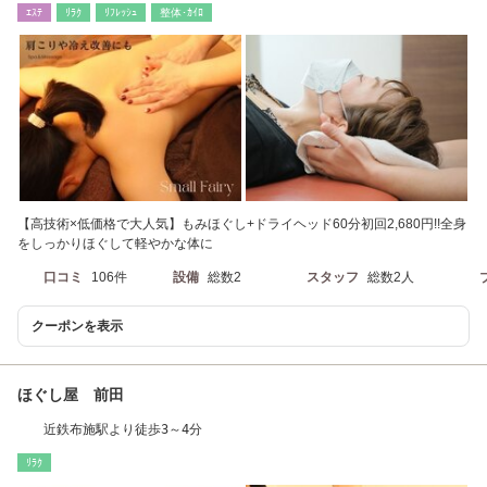
ｴｽﾃ
ﾘﾗｸ
ﾘﾌﾚｯｼｭ
整体･ｶｲﾛ
【高技術×低価格で大人気】もみほぐし+ドライヘッド60分初回2,680円!!全身
をしっかりほぐして軽やかな体に
口コミ
106件
設備
総数2
スタッフ
総数2人
クーポンを表示
ほぐし屋 前田
近鉄布施駅より徒歩3～4分
ﾘﾗｸ