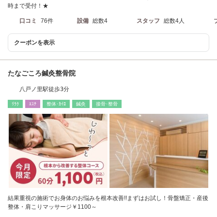
時まで受付！★
口コミ
76件
設備
総数4
スタッフ
総数4人
クーポンを表示
たなごころ鍼灸整骨院
八戸ノ里駅徒歩3分
ﾘﾗｸ
ｴｽﾃ
整体･ｶｲﾛ
鍼灸
接骨･整骨
結果重視の施術でお身体のお悩みを根本改善!!まずはお試し！骨盤矯正・産後
整体・肩こりマッサージ￥1100～