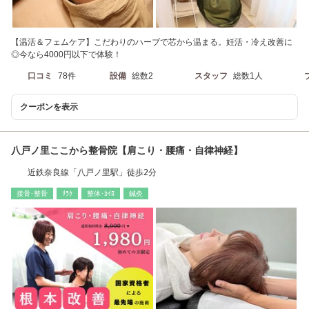
【温活＆フェムケア】こだわりのハーブで芯から温まる。妊活・冷え改善に
◎今なら4000円以下で体験！
口コミ
78件
設備
総数2
スタッフ
総数1人
クーポンを表示
八戸ノ里ここから整骨院【肩こり・腰痛・自律神経】
近鉄奈良線「八戸ノ里駅」徒歩2分
接骨･整骨
ﾘﾗｸ
整体･ｶｲﾛ
鍼灸