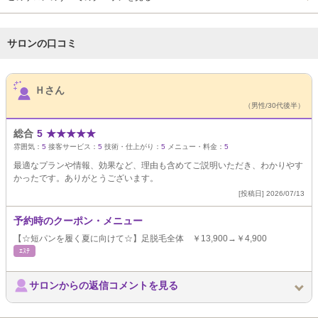
サロンの口コミ
サロンPick Up
Ｈさん
（男性/30代後半）
総合
5
★
★
★
★
★
雰囲気：
5
接客サービス：
5
技術・仕上がり：
5
メニュー・料金：
5
最適なプランや情報、効果など、理由も含めてご説明いただき、わかりやす
かったです。ありがとうございます。
[投稿日] 2026/07/13
予約時のクーポン・メニュー
【☆短パンを履く夏に向けて☆】足脱毛全体 ￥13,900→￥4,900
ｴｽﾃ
サロンからの返信コメントを見る