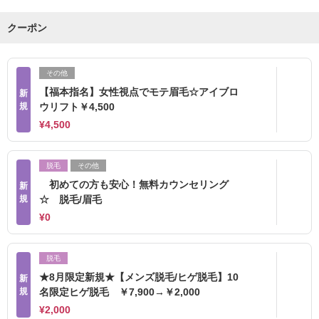
クーポン
その他
【福本指名】女性視点でモテ眉毛☆アイブロ
新
規
ウリフト￥4,500
¥4,500
脱毛
その他
初めての方も安心！無料カウンセリング
新
規
☆ 脱毛/眉毛
¥0
脱毛
★8月限定新規★【メンズ脱毛/ヒゲ脱毛】10
新
規
名限定ヒゲ脱毛 ￥7,900→￥2,000
¥2,000