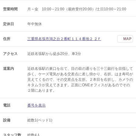
営業時間
月～金 10:00～21:00（最終受付20:00）/土日10:00～21:00
定休日
年中無休
住所
三重県名張市鴻之台２番町１１４番地２ ２Ｆ
MAP
アクセス
近鉄名張駅から徒歩20分、車3分
道案内
近鉄名張駅の東口を出て、目の前の通りを三十三銀行を目指して
歩く。ケーズ電気がある交差点に差し掛かり、右折。はま寿司が
見えてくるので、その交差点を左折。２本目を右折し、カメラの
キタムラが見えてきます。正面にONEオフィスがあるのでその
２階にあります。
電話
番号を表示
設備
総数1(ベッド1)
スタッフ数
総数4人