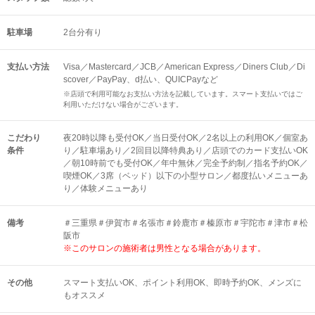
駐車場
2台分有り
支払い方法
Visa／Mastercard／JCB／American Express／Diners Club／Di
scover／PayPay、d払い、QUICPayなど
※店頭で利用可能なお支払い方法を記載しています。スマート支払いではご
利用いただけない場合がございます。
こだわり
夜20時以降も受付OK／当日受付OK／2名以上の利用OK／個室あ
条件
り／駐車場あり／2回目以降特典あり／店頭でのカード支払いOK
／朝10時前でも受付OK／年中無休／完全予約制／指名予約OK／
喫煙OK／3席（ベッド）以下の小型サロン／都度払いメニューあ
り／体験メニューあり
備考
＃三重県＃伊賀市＃名張市＃鈴鹿市＃榛原市＃宇陀市＃津市＃松
阪市
※このサロンの施術者は男性となる場合があります。
その他
スマート支払いOK
ポイント利用OK
即時予約OK
メンズに
もオススメ