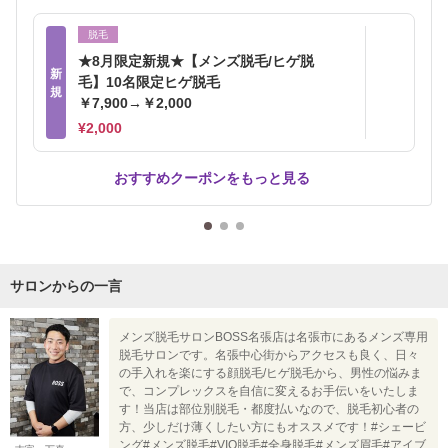
脱毛
★8月限定新規★【メンズ脱毛/ヒゲ脱
新
毛】10名限定ヒゲ脱毛
規
￥7,900→￥2,000
¥2,000
おすすめクーポンをもっと見る
サロンからの一言
メンズ脱毛サロンBOSS名張店は名張市にあるメンズ専用
脱毛サロンです。名張中心街からアクセスも良く、日々
の手入れを楽にする顔脱毛/ヒゲ脱毛から、男性の悩みま
で、コンプレックスを自信に変えるお手伝いをいたしま
す！当店は部位別脱毛・都度払いなので、脱毛初心者の
方、少しだけ薄くしたい方にもオススメです！#シェービ
ング#メンズ脱毛#VIO脱毛#全身脱毛#メンズ眉毛#アイブ