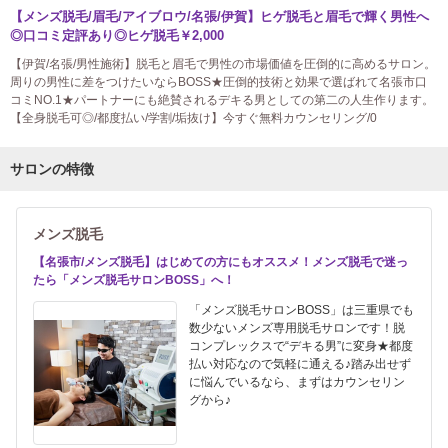
【メンズ脱毛/眉毛/アイブロウ/名張/伊賀】ヒゲ脱毛と眉毛で輝く男性へ
◎口コミ定評あり◎ヒゲ脱毛￥2,000
【伊賀/名張/男性施術】脱毛と眉毛で男性の市場価値を圧倒的に高めるサロン。
周りの男性に差をつけたいならBOSS★圧倒的技術と効果で選ばれて名張市口
コミNO.1★パートナーにも絶賛されるデキる男としての第二の人生作ります。
【全身脱毛可◎/都度払い/学割/垢抜け】今すぐ無料カウンセリング/0
サロンの特徴
メンズ脱毛
【名張市/メンズ脱毛】はじめての方にもオススメ！メンズ脱毛で迷っ
たら「メンズ脱毛サロンBOSS」へ！
「メンズ脱毛サロンBOSS」は三重県でも
数少ないメンズ専用脱毛サロンです！脱
コンプレックスで“デキる男”に変身★都度
払い対応なので気軽に通える♪踏み出せず
に悩んでいるなら、まずはカウンセリン
グから♪