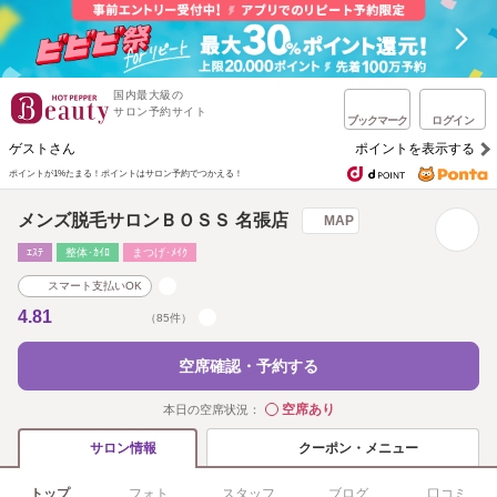
国内最大級の
サロン予約サイト
ブックマーク
ログイン
ゲストさん
ポイントを表示する
ポイントが1%たまる！
ポイントはサロン予約でつかえる！
メンズ脱毛サロンＢＯＳＳ 名張店
MAP
ｴｽﾃ
整体･ｶｲﾛ
まつげ･ﾒｲｸ
スマート支払いOK
4.81
（85件）
空席確認・予約する
空席あり
本日の空席状況：
◯
クーポン・メニュー
サロン情報
トップ
フォト
スタッフ
ブログ
口コミ