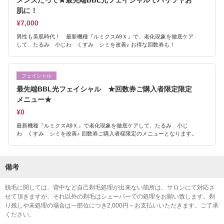
メンズだって★最先端BBL光フェイシャルでハリツヤお
肌に！
¥7,000
男性も美肌時代！ 最新機種『ルミクスA9Ｘ』で、老化現象を徹底ケア
して、たるみ 小じわ くすみ シミを改善♪ お得な回数券も！
フェイシャル
最先端BBL光フェイシャル ★回数券ご購入者限定限定
メニュー★
¥0
最新機種『ルミクスA9Ｘ』で老化現象を徹底ケアして、たるみ 小じ
わ くすみ シミを改善♪ 回数券ご購入者様限定のメニューとなります。
備考
脱毛に関しては、背中など自己剃毛処理が出来ない箇所は、サロンにて対応さ
せて頂きますが、それ以外の剃毛はシェーバーでの処理をお願い致します。剃
り残しや未処理の場合は一部位につき2,000円～お支払いいただきます。ご了承
ください。