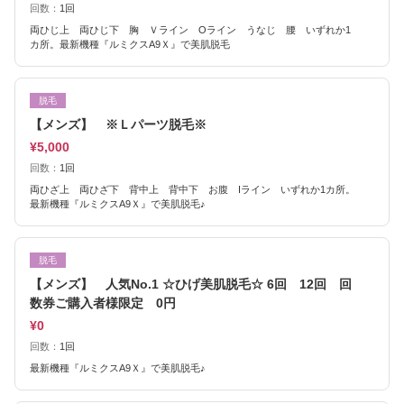
回数：
1回
両ひじ上 両ひじ下 胸 Ｖライン Oライン うなじ 腰 いずれか1
カ所。最新機種『ルミクスA9Ｘ』で美肌脱毛
脱毛
【メンズ】 ※Ｌパーツ脱毛※
¥5,000
回数：
1回
両ひざ上 両ひざ下 背中上 背中下 お腹 Iライン いずれか1カ所。
最新機種『ルミクスA9Ｘ』で美肌脱毛♪
脱毛
【メンズ】 人気No.1 ☆ひげ美肌脱毛☆ 6回 12回 回
数券ご購入者様限定 0円
¥0
回数：
1回
最新機種『ルミクスA9Ｘ』で美肌脱毛♪