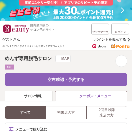
国内最大級の
サロン予約サイト
ブックマーク
ログイン
ゲストさん
ポイントを表示する
ポイントが1%たまる！
ポイントはサロン予約でつかえる！
めんず専用脱毛サロン
MAP
ｴｽﾃ
空席確認・予約する
サロン情報
クーポン・メニュー
2回目以降
すべて
初来店の方
来店の方
メニューで絞り込む