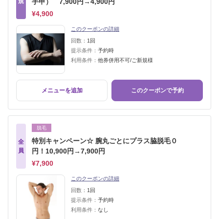
規
手甲） 7,900円→4,900円
¥4,900
このクーポンの詳細
回数：
1回
提示条件：
予約時
利用条件：
他券併用不可/ご新規様
メニューを追加
このクーポンで予約
脱毛
特別キャンペーン☆ 腕丸ごとにプラス脇脱毛０
全
員
円！10,900円→7,900円
¥7,900
このクーポンの詳細
回数：
1回
提示条件：
予約時
利用条件：
なし