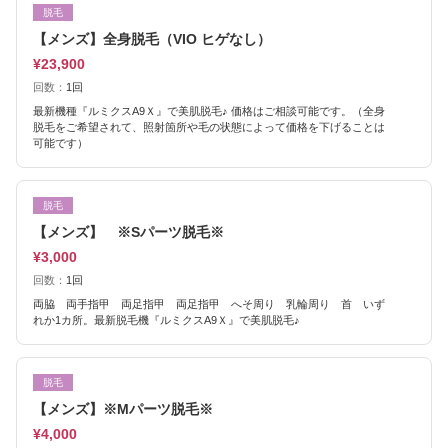
脱毛
【メンズ】全身脱毛（VIO ヒゲなし）
¥23,900
回数：
1回
最新機種『ルミクスA9Ｘ』で美肌脱毛♪ 価格はご相談可能です。（全身
脱毛をご希望されて、照射箇所や毛の状態によって価格を下げることは
可能です）
脱毛
【メンズ】 ※Sパーツ脱毛※
¥3,000
回数：
1回
両脇 両手指甲 両足指甲 両足指甲 へそ周り 乳輪周り 首 いず
れか1カ所。最新脱毛機『ルミクスA9Ｘ』で美肌脱毛♪
脱毛
【メンズ】※Mパーツ脱毛※
¥4,000