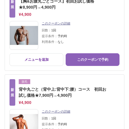
【胸&お腹丸ごとコース】初回お試し価格
新
規
★8,900円→4,900円
¥4,900
このクーポンの詳細
回数：
1回
提示条件：
予約時
利用条件：
なし
メニューを追加
このクーポンで予約
脱毛
背中丸ごと（背中上:背中下:腰）コース 初回お
新
規
試し価格★7,900円→4,900円
¥4,900
このクーポンの詳細
回数：
1回
提示条件：
予約時