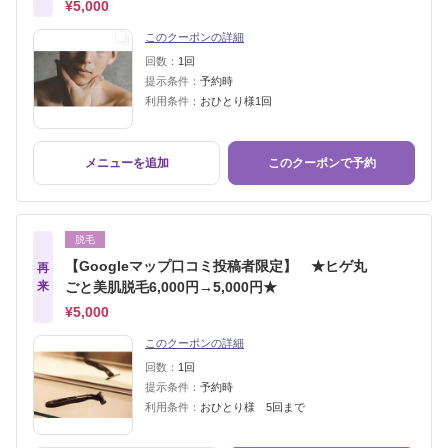
¥5,000
このクーポンの詳細
回数：
1回
提示条件：
予約時
利用条件：
おひとり様1回
メニューを追加
このクーポンで予約
脱毛
【Googleマップ口コミ投稿者限定】 ★ヒゲ丸
再
来
ごと美肌脱毛6,000円→5,000円★
¥5,000
このクーポンの詳細
回数：
1回
提示条件：
予約時
利用条件：
おひとり様 5回まで