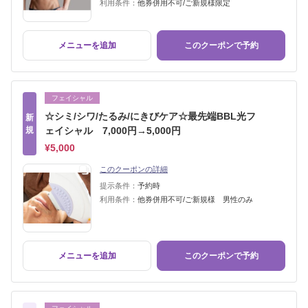
利用条件：
他券併用不可/ご新規様限定
メニューを追加
このクーポンで予約
フェイシャル
☆シミ/シワ/たるみ/にきびケア☆最先端BBL光フ
新
規
ェイシャル 7,000円→5,000円
¥5,000
このクーポンの詳細
提示条件：
予約時
利用条件：
他券併用不可/ご新規様 男性のみ
メニューを追加
このクーポンで予約