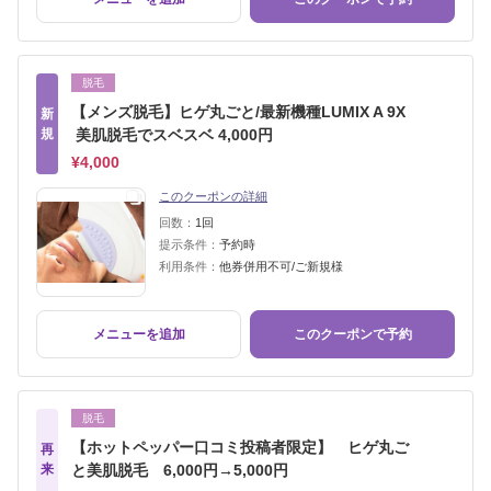
脱毛
【メンズ脱毛】ヒゲ丸ごと/最新機種LUMIX A 9X
新
規
美肌脱毛でスベスベ 4,000円
¥4,000
このクーポンの詳細
回数：
1回
提示条件：
予約時
利用条件：
他券併用不可/ご新規様
メニューを追加
このクーポンで予約
脱毛
【ホットペッパー口コミ投稿者限定】 ヒゲ丸ご
再
来
と美肌脱毛 6,000円→5,000円