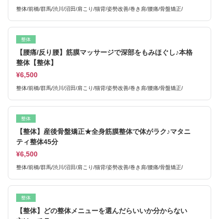
整体/前橋/群馬/渋川/沼田/肩こり/猫背/姿勢改善/巻き肩/腰痛/骨盤矯正/
整体
【腰痛/反り腰】筋膜マッサージで深部をもみほぐし♪本格
整体【整体】
¥6,500
整体/前橋/群馬/渋川/沼田/肩こり/猫背/姿勢改善/巻き肩/腰痛/骨盤矯正/
整体
【整体】産後骨盤矯正★全身筋膜整体で体がラク♪マタニ
ティ整体45分
¥6,500
整体/前橋/群馬/渋川/沼田/肩こり/猫背/姿勢改善/巻き肩/腰痛/骨盤矯正/
整体
【整体】どの整体メニューを選んだらいいか分からない