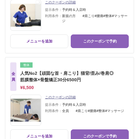
このクーポンの詳細
提示条件：
予約時＆入店時
利用条件：
新規の方 #肩こり#腰痛#整体#マッサー
ジ
メニューを追加
このクーポンで予約
整体
人気No2【頑固な首・肩こり】猫背/歪み/巻肩◎
全
員
筋膜整体×骨盤矯正30分6500円
¥6,500
このクーポンの詳細
提示条件：
予約時＆入店時
利用条件：
全員 #肩こり#腰痛#整体#マッサージ
メニューを追加
このクーポンで予約