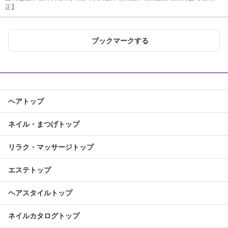
正】
ブックマークする
ヘアトップ
ネイル・まつげトップ
リラク・マッサージトップ
エステトップ
ヘアスタイルトップ
ネイルカタログトップ