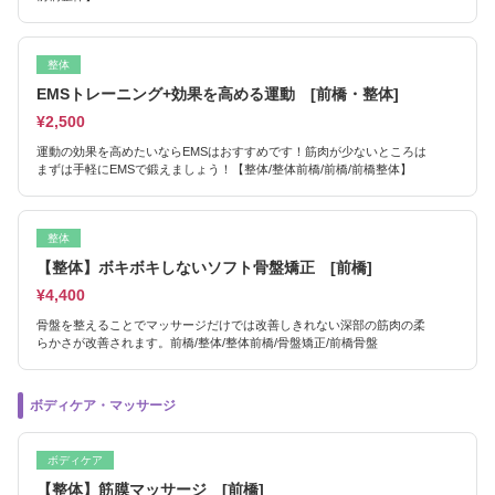
整体
EMSトレーニング+効果を高める運動 [前橋・整体]
¥2,500
運動の効果を高めたいならEMSはおすすめです！筋肉が少ないところは
まずは手軽にEMSで鍛えましょう！【整体/整体前橋/前橋/前橋整体】
整体
【整体】ボキボキしないソフト骨盤矯正 [前橋]
¥4,400
骨盤を整えることでマッサージだけでは改善しきれない深部の筋肉の柔
らかさが改善されます。前橋/整体/整体前橋/骨盤矯正/前橋骨盤
ボディケア・マッサージ
ボディケア
【整体】筋膜マッサージ [前橋]