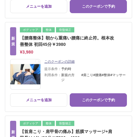
メニューを追加
このクーポンで予約
ボディケア
整体
骨盤矯正
【腰痛整体】朝から重痛い腰痛に終止符。根本改
新
規
善整体 初回45分￥3980
¥3,980
このクーポンの詳細
提示条件：
予約時
利用条件：
新規の方 #肩こり#腰痛#整体#マッサー
ジ
メニューを追加
このクーポンで予約
ボディケア
整体
骨盤矯正
【首肩こり・肩甲骨の痛み】筋膜マッサージ+肩
新