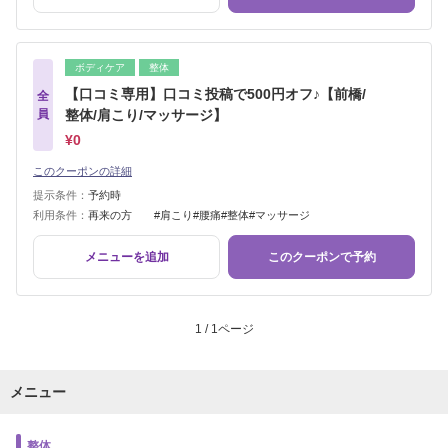
ボディケア
整体
【口コミ専用】口コミ投稿で500円オフ♪【前橋/
全
員
整体/肩こり/マッサージ】
¥0
このクーポンの詳細
提示条件：
予約時
利用条件：
再来の方 #肩こり#腰痛#整体#マッサージ
メニューを追加
このクーポンで予約
1 / 1ページ
メニュー
整体