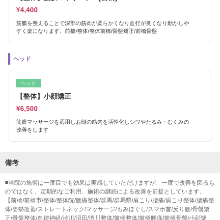
¥4,400
筋膜を整えることで深部の筋肉が柔らかくなり血行が良くなり動かしや
すく楽になります。前橋/整体/整体前橋/骨盤矯正/前橋骨盤
ヘッド
ヘッド
【整体】小顔矯正
¥6,500
筋膜マッサージを応用しお顔の筋肉を活性化しシワやたるみ・むくみの
改善をします
備考
■当院の施術は一度目でも効果は実感していただけますが、一度で改善を図るも
のではなく、定期的なご利用、施術の継続による改善を前提としています。
【前橋/前橋市/整体/整体院/腰痛整体/群馬/群馬県/肩こり/腰痛/肩こり整体/腰痛整
体/姿勢改善/ストレートネック/マッサージ/もみほぐし/スマホ首/反り腰/骨盤矯
正/骨盤整体/自律神経/渋川/沼田/渋川整体/前橋整体/前橋腰痛/前橋骨盤/小顔矯