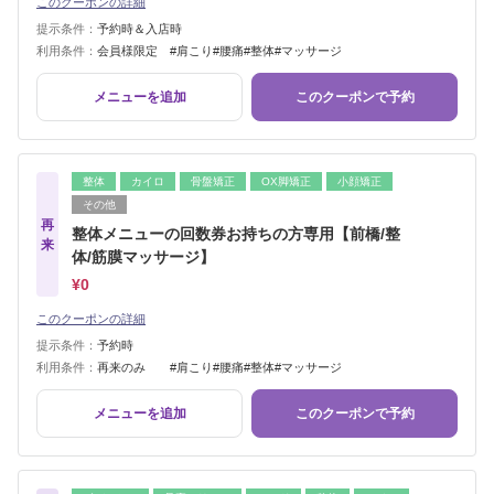
このクーポンの詳細
提示条件：
予約時＆入店時
利用条件：
会員様限定 #肩こり#腰痛#整体#マッサージ
メニューを追加
このクーポンで予約
整体
カイロ
骨盤矯正
OX脚矯正
小顔矯正
その他
再
整体メニューの回数券お持ちの方専用【前橋/整
来
体/筋膜マッサージ】
¥0
このクーポンの詳細
提示条件：
予約時
利用条件：
再来のみ #肩こり#腰痛#整体#マッサージ
メニューを追加
このクーポンで予約