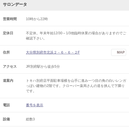
サロンデータ
営業時間
10時から22時
定休日
不定休。年末年始12/30～1/3他臨時休業の場合がありますのでご
確認下さい。
住所
大分県別府市北浜２－６－６－２F
MAP
アクセス
JR別府駅から徒歩5分
道案内
トキハ別府店平面駐車場横を山手に進み一つ目の角の白いレンガ
っぽい建物の2階です。クローバー薬局さんの道を挟んで下隣り
です。
電話
番号を表示
設備
総数3