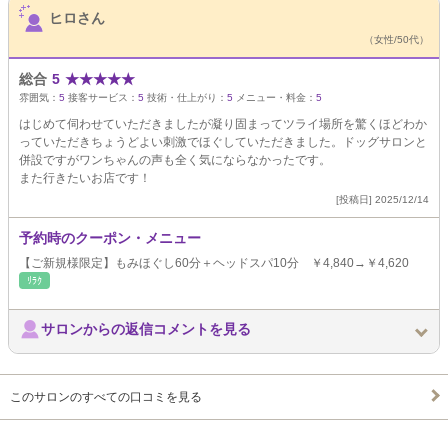
ヒロさん
（女性/50代）
総合
5
★
★
★
★
★
雰囲気：
5
接客サービス：
5
技術・仕上がり：
5
メニュー・料金：
5
はじめて伺わせていただきましたが凝り固まってツライ場所を驚くほどわか
っていただきちょうどよい刺激でほぐしていただきました。ドッグサロンと
併設ですがワンちゃんの声も全く気にならなかったです。
また行きたいお店です！
[投稿日] 2025/12/14
予約時のクーポン・メニュー
【ご新規様限定】もみほぐし60分＋ヘッドスパ10分 ￥4,840→￥4,620
ﾘﾗｸ
サロンからの返信コメントを見る
このサロンのすべての口コミを見る