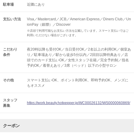
駐車場
近隣にあり
支払い方法
Visa／Mastercard／JCB／American Express／Diners Club／Un
ionPay（銀聯）／Discover
※店頭で利用可能なお支払い方法を記載しています。スマート支払いではご
利用いただけない場合がございます。
こだわり
夜20時以降も受付OK／当日受付OK／2名以上の利用OK／個室あ
条件
り／駐車場あり／駅から徒歩5分以内／2回目以降特典あり／店
頭でのカード支払いOK／女性スタッフ在籍／完全予約制／指名
予約OK／着替えあり／3席（ベッド）以下の小型サロン
その他
スマート支払いOK
ポイント利用OK
即時予約OK
メンズに
もオススメ
スタッフ
https://work.beauty.hotpepper.jp/WC00026132/WS0000060869/
募集
クーポン