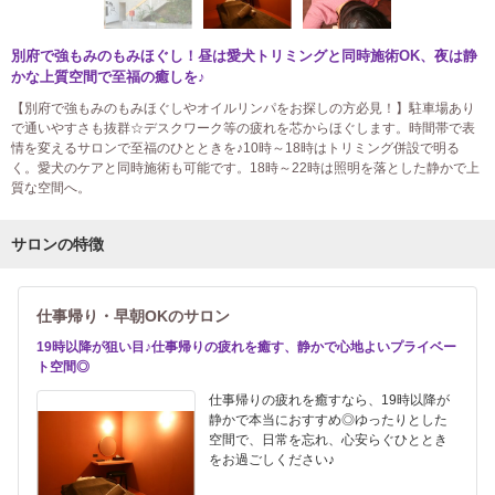
別府で強もみのもみほぐし！昼は愛犬トリミングと同時施術OK、夜は静
かな上質空間で至福の癒しを♪
【別府で強もみのもみほぐしやオイルリンパをお探しの方必見！】駐車場あり
で通いやすさも抜群☆デスクワーク等の疲れを芯からほぐします。時間帯で表
情を変えるサロンで至福のひとときを♪10時～18時はトリミング併設で明る
く。愛犬のケアと同時施術も可能です。18時～22時は照明を落とした静かで上
質な空間へ。
サロンの特徴
仕事帰り・早朝OKのサロン
19時以降が狙い目♪仕事帰りの疲れを癒す、静かで心地よいプライベー
ト空間◎
仕事帰りの疲れを癒すなら、19時以降が
静かで本当におすすめ◎ゆったりとした
空間で、日常を忘れ、心安らぐひととき
をお過ごしください♪