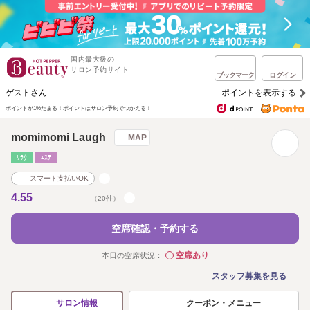
国内最大級の
サロン予約サイト
ブックマーク
ログイン
ゲストさん
ポイントを表示する
ポイントが1%たまる！
ポイントはサロン予約でつかえる！
momimomi Laugh
MAP
ﾘﾗｸ
ｴｽﾃ
スマート支払いOK
4.55
（20件）
空席確認・予約する
空席あり
本日の空席状況：
◯
スタッフ募集を見る
クーポン・メニュー
サロン情報