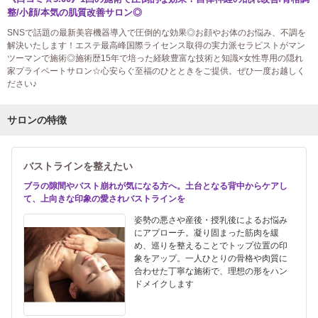
整/小顔/本気の肌質改善サロン◎
SNSで話題の最新美容機器導入で圧倒的な効果◎お顔やお体のお悩み、不調を
解決いたします！エステ最高峰国際ライセンス取得の実力派セラピストがマン
ツーマンで施術◎施術歴15年で培った経験豊富な技術と知識×女性専用の隠れ
家プライベートサロン☆心安らぐ至福のひとときをご提供。ぜひ一度お越しく
ださい♪
サロンの特徴
バストラインを整えたい
ブラの隙間やバスト崩れが気になる方へ。土台となる背中からケアし
て、上向きな印象の愛されバストラインを
姿勢の悪さや産後・授乳後によるお悩み
にアプローチ。凝り固まった筋肉を緩
め、巡りを整えることでトップ位置の印
象をアップ。一人ひとりの骨格や肉質に
合わせた丁寧な施術で、理想の形をハン
ドメイクします