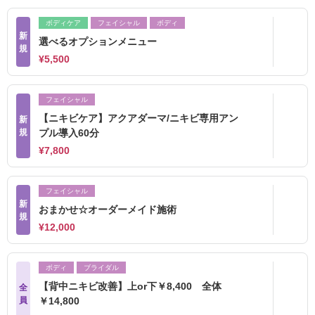
ボディケア
フェイシャル
ボディ
新
選べるオプションメニュー
規
¥5,500
フェイシャル
【ニキビケア】アクアダーマ/ニキビ専用アン
新
規
プル導入60分
¥7,800
フェイシャル
新
おまかせ☆オーダーメイド施術
規
¥12,000
ボディ
ブライダル
【背中ニキビ改善】上or下￥8,400 全体
全
員
￥14,800