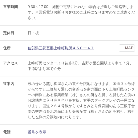
営業時間
9:30～17:00 施術中電話に出れない場合は折返しご連絡致しま
す。※営業電話お断りお客様のご迷惑になりますのでご遠慮くだ
さい。
定休日
日・祝
住所
佐賀県三養基郡上峰町坊所４５０ー４７
MAP
アクセス
上峰町民センターより徒歩3分、吉野ケ里公園駅より車で７分、
中原駅より車で９分
道案内
鰻のせいろ蒸し柳屋さんの裏の分譲地になります。国道３４号線
からですと上峰切り通しの交差点を南方面に下り上峰町民センタ
ーの南側にある振興産業（株）さんの所を左折、左折した左側の
分譲地内に入り突き当りを右折。右手のダークグレイの平屋にな
ります。国道２６４号線からですとみどり保育園のある三根庁舎
南の交差点を北方面に上り振興産業（株）さんの所を右折、右折
した左側の分譲地内になります。
電話
番号を表示