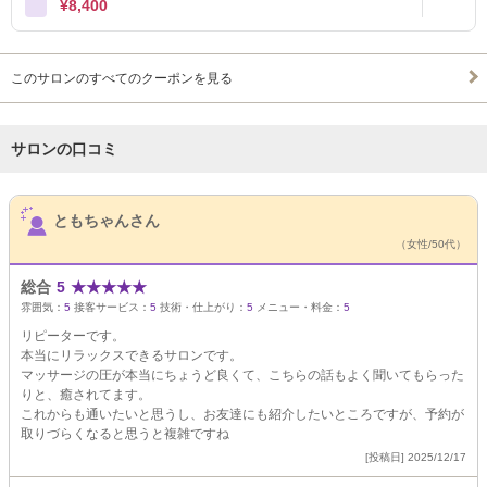
¥8,400
このサロンのすべてのクーポンを見る
サロンの口コミ
サロンPick Up
ともちゃんさん
（女性/50代）
総合
5
★
★
★
★
★
雰囲気：
5
接客サービス：
5
技術・仕上がり：
5
メニュー・料金：
5
リピーターです。
本当にリラックスできるサロンです。
マッサージの圧が本当にちょうど良くて、こちらの話もよく聞いてもらった
りと、癒されてます。
これからも通いたいと思うし、お友達にも紹介したいところですが、予約が
取りづらくなると思うと複雑ですね
[投稿日] 2025/12/17