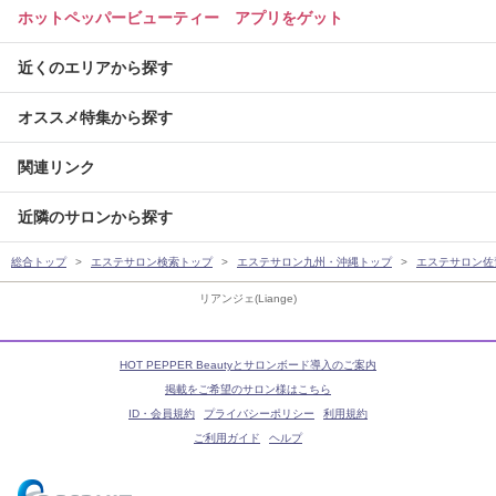
ホットペッパービューティー アプリをゲット
近くのエリアから探す
オススメ特集から探す
関連リンク
近隣のサロンから探す
総合トップ
エステサロン検索トップ
エステサロン九州・沖縄トップ
エステサロン佐
リアンジェ(Liange)
HOT PEPPER Beautyとサロンボード導入のご案内
掲載をご希望のサロン様はこちら
ID・会員規約
プライバシーポリシー
利用規約
ご利用ガイド
ヘルプ