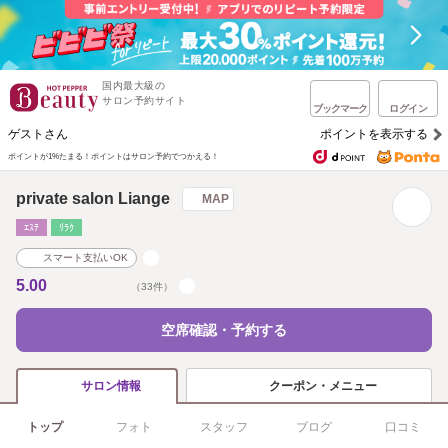
国内最大級の
サロン予約サイト
ブックマーク
ログイン
ゲストさん
ポイントを表示する
ポイントが1%たまる！
ポイントはサロン予約でつかえる！
private salon Liange
MAP
ｴｽﾃ
ﾘﾗｸ
スマート支払いOK
5.00
（33件）
空席確認・予約する
クーポン・メニュー
サロン情報
トップ
フォト
スタッフ
ブログ
口コミ