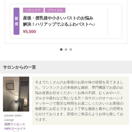
バストケア
ブライダル
産後・授乳後や小さいバストのお悩み
新
規
解決！ハリアップでぷるふわバストへ♪
¥5,500
サロンからの一言
今までたくさんのお客様のお肌や体の状態を見てきまし
た。ワンランク上の本格的な施術、専門機器でお肌のお
悩み改善お任せください！お体の不調、むくみやハリ、
ダルさや疲れなど気になる方！当サロンのオールハンド
マッサージで贅沢な時間をお過ごしください☆お客様の
御要望にお応えできるよう丁寧な施術と癒やしの空間を
心がけております。皆様のご来店心よりお待ち致してお
private salon
ります。
Liange
国際ライセンス
INFAゴールドマ