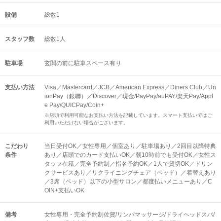
設備
総数1
スタッフ数
総数1人
駐車場
玄関の前に駐車スペース有り
支払い方法
Visa／Mastercard／JCB／American Express／Diners Club／Un
ionPay（銀聯）／Discover／現金/PayPay/auPAY/楽天Pay/Appl
e Pay/QUICPay/Coin+
※店頭で利用可能なお支払い方法を記載しています。スマート支払いではご
利用いただけない場合がございます。
こだわり
当日受付OK／女性専用／個室あり／駐車場あり／2回目以降特典
条件
あり／店頭でのカード支払いOK／朝10時前でも受付OK／女性ス
タッフ在籍／完全予約制／指名予約OK／1人で貸切OK／ドリン
クサービスあり／リクライニングチェア（ベッド）／着替えあり
／3席（ベッド）以下の小型サロン／都度払いメニューあり／C
OIN+支払いOK
備考
女性専用・完全予約制佐賀/リンパマッサージ/ドライヘッドスパ/