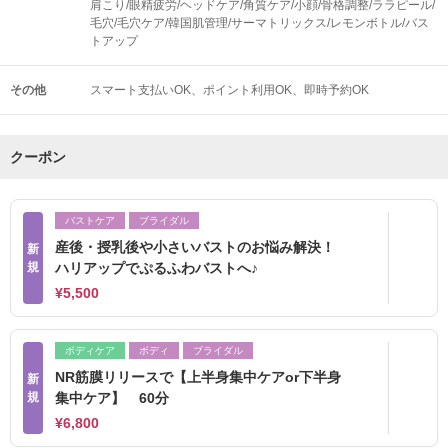
肩こり/眼精疲労/ヘッドケア/角質ケア/小顔/骨格調整/ララピール/
毛穴/毛穴ケア/韓国肌管理/サーマトリックス/レモンボトル/バス
トアップ
その他
スマート支払いOK
ポイント利用OK
即時予約OK
クーポン
バストケア
ブライダル
産後・授乳後や小さいバストのお悩み解決！
新
規
ハリアップでぷるふわバストへ♪
¥5,500
ボディケア
ボディ
ブライダル
NR筋膜リリースで【上半身集中ケアor下半身
新
規
集中ケア】 60分
¥6,800