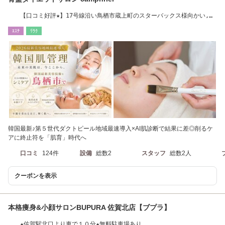
【口コミ好評★】17号線沿い鳥栖市蔵上町のスターバックス様向かい,新
鳥栖駅~車5分
ｴｽﾃ
ﾘﾗｸ
韓国最新♪第５世代ダクトピール地域最速導入×AI肌診断で結果に差◎削るケ
アに終止符を「肌育」時代へ
口コミ
124件
設備
総数2
スタッフ
総数2人
クーポンを表示
本格痩身&小顔サロンBUPURA 佐賀北店【ブプラ】
★佐賀駅北口より車で１０分★無料駐車場あり