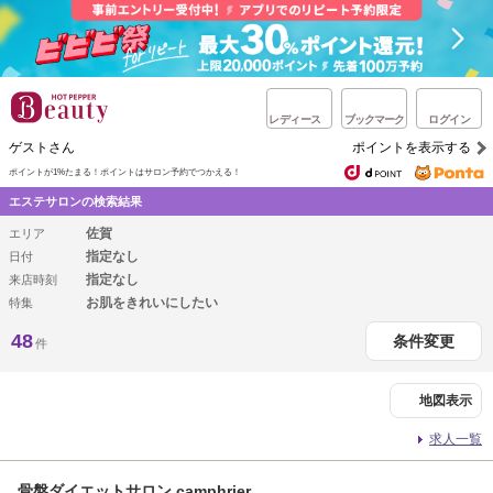
レディース
ブックマーク
ログイン
ゲストさん
ポイントを表示する
ポイントが1%たまる！
ポイントはサロン予約でつかえる！
エステサロンの検索結果
佐賀
エリア
指定なし
日付
指定なし
来店時刻
お肌をきれいにしたい
特集
48
条件変更
件
地図表示
求人一覧
骨盤ダイエットサロン camphrier