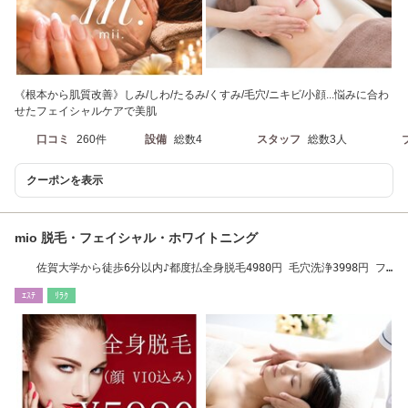
《根本から肌質改善》しみ/しわ/たるみ/くすみ/毛穴/ニキビ/小顔...悩みに合わ
せたフェイシャルケアで美肌
口コミ
260件
設備
総数4
スタッフ
総数3人
クーポンを表示
mio 脱毛・フェイシャル・ホワイトニング
佐賀大学から徒歩6分以内♪都度払全身脱毛4980円 毛穴洗浄3998円 フ
ェイシャル3698円
ｴｽﾃ
ﾘﾗｸ