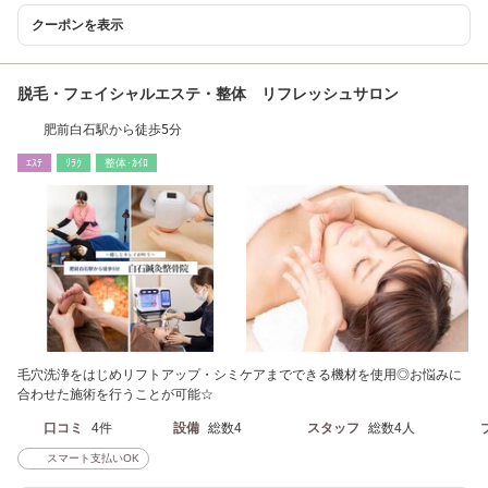
クーポンを表示
脱毛・フェイシャルエステ・整体 リフレッシュサロン
肥前白石駅から徒歩5分
ｴｽﾃ
ﾘﾗｸ
整体･ｶｲﾛ
毛穴洗浄をはじめリフトアップ・シミケアまでできる機材を使用◎お悩みに
合わせた施術を行うことが可能☆
口コミ
4件
設備
総数4
スタッフ
総数4人
スマート支払いOK