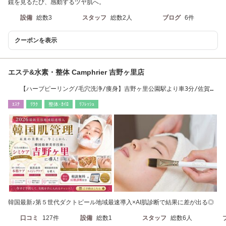
鏡を見るたび、感動するツヤ肌へ。
設備
総数3
スタッフ
総数2人
ブログ
6件
クーポンを表示
エステ&水素・整体 Camphrier 吉野ヶ里店
【ハーブピーリング/毛穴洗浄/痩身】吉野ヶ里公園駅より車3分/佐賀国
道34号線
ｴｽﾃ
ﾘﾗｸ
整体･ｶｲﾛ
ﾘﾌﾚｯｼｭ
韓国最新♪第５世代ダクトピール地域最速導入×AI肌診断で結果に差が出る◎
口コミ
127件
設備
総数1
スタッフ
総数6人