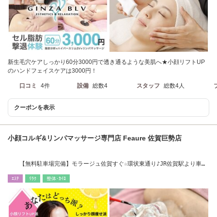
新生毛穴ケアしっかり60分3000円で透き通るような美肌へ★小顔リフトUP
のハンドフェイスケアは3000円！
口コミ
4件
設備
総数4
スタッフ
総数4人
クーポンを表示
小顔コルギ&リンパマッサージ専門店 Feaure 佐賀巨勢店
【無料駐車場完備】モラージュ佐賀すぐ☆環状東通り♪JR佐賀駅より車で
9分
ｴｽﾃ
ﾘﾗｸ
整体･ｶｲﾛ