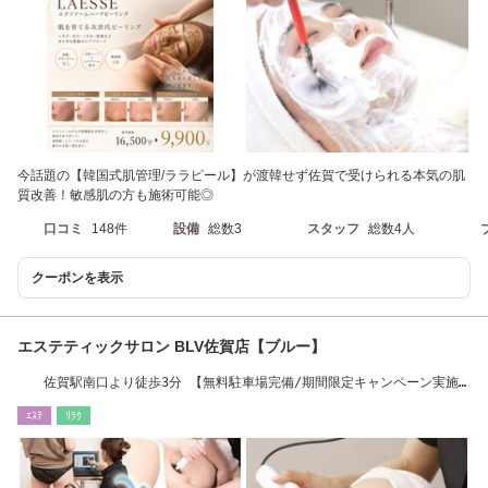
今話題の【韓国式肌管理/ララピール】が渡韓せず佐賀で受けられる本気の肌
質改善！敏感肌の方も施術可能◎
口コミ
148件
設備
総数3
スタッフ
総数4人
クーポンを表示
エステティックサロン BLV佐賀店【ブルー】
佐賀駅南口より徒歩3分 【無料駐車場完備/期間限定キャンペーン実施
中！】
ｴｽﾃ
ﾘﾗｸ