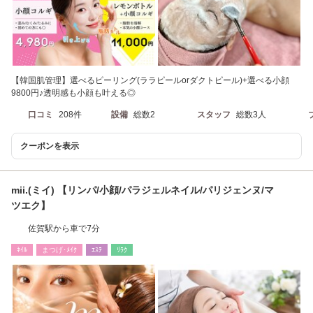
【韓国肌管理】選べるピーリング(ララピールorダクトピール)+選べる小顔
9800円♪透明感も小顔も叶える◎
口コミ
208件
設備
総数2
スタッフ
総数3人
クーポンを表示
mii.(ミイ) 【リンパ/小顔/パラジェルネイル/パリジェンヌ/マ
ツエク】
佐賀駅から車で7分
ﾈｲﾙ
まつげ･ﾒｲｸ
ｴｽﾃ
ﾘﾗｸ