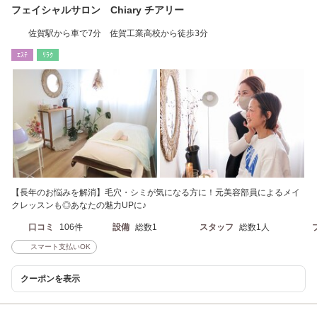
フェイシャルサロン Chiary チアリー
佐賀駅から車で7分 佐賀工業高校から徒歩3分
ｴｽﾃ
ﾘﾗｸ
【長年のお悩みを解消】毛穴・シミが気になる方に！元美容部員によるメイ
クレッスンも◎あなたの魅力UPに♪
口コミ
106件
設備
総数1
スタッフ
総数1人
スマート支払いOK
クーポンを表示