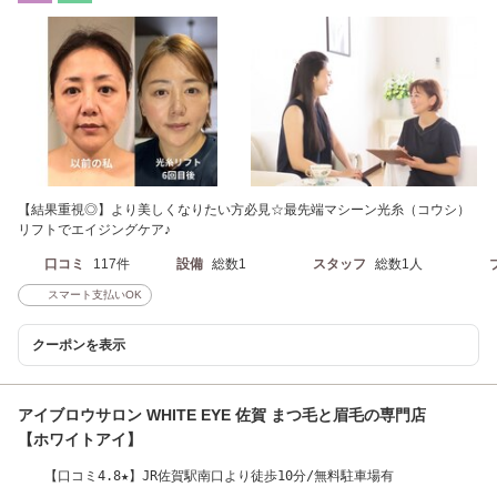
【結果重視◎】より美しくなりたい方必見☆最先端マシーン光糸（コウシ）
リフトでエイジングケア♪
口コミ
117件
設備
総数1
スタッフ
総数1人
スマート支払いOK
クーポンを表示
アイブロウサロン WHITE EYE 佐賀 まつ毛と眉毛の専門店
【ホワイトアイ】
【口コミ4.8★】JR佐賀駅南口より徒歩10分/無料駐車場有