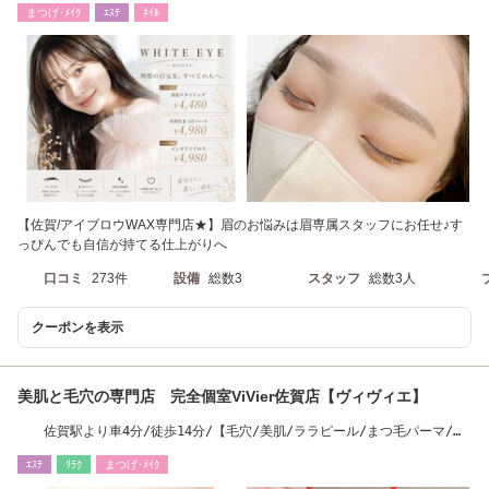
まつげ･ﾒｲｸ
ｴｽﾃ
ﾈｲﾙ
【佐賀/アイブロウWAX専門店★】眉のお悩みは眉専属スタッフにお任せ♪す
っぴんでも自信が持てる仕上がりへ
口コミ
273件
設備
総数3
スタッフ
総数3人
クーポンを表示
美肌と毛穴の専門店 完全個室ViVier佐賀店【ヴィヴィエ】
佐賀駅より車4分/徒歩14分/【毛穴/美肌/ララピール/まつ毛パーマ/脱
毛/ブライダル】
ｴｽﾃ
ﾘﾗｸ
まつげ･ﾒｲｸ