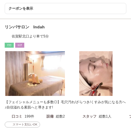
クーポンを表示
リンパサロン Indah
佐賀駅北口より車で5分
ﾘﾗｸ
ｴｽﾃ
【フェイシャルメニューも多数◎】毛穴汚れ/ざらつき/くすみが気になる方へ
♪自信溢れる素肌へと導きます!
口コミ
199件
設備
総数2
スタッフ
総数1人
スマート支払いOK