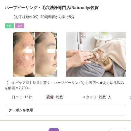
ハーブピーリング・毛穴洗浄専門店/Naturally/佐賀
【お子様連れOK】JR鍋島駅から車で5分
ﾘﾗｸ
ｴｽﾃ
【ニキビケア◎】結果に驚く！ハーブピーリングなら当店へ★あらゆる悩み
を解消￥7,700～
口コミ
15件
設備
総数1
スタッフ
総数1人
クーポンを表示