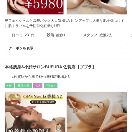
光フェイシャルと炭酸パック大人気♪肌のト-ンアップし大事な肌を傷つけず
に肌トラブルを予防◎化粧乗りUP!
口コミ
231件
設備
総数1
スタッフ
総数2人
クーポンを表示
本格痩身&小顔サロンBUPURA 佐賀店【ブプラ】
★佐賀駅から車で8分★無料駐車場あり
ﾘﾗｸ
整体･ｶｲﾛ
ｴｽﾃ
ﾘﾌﾚｯｼｭ