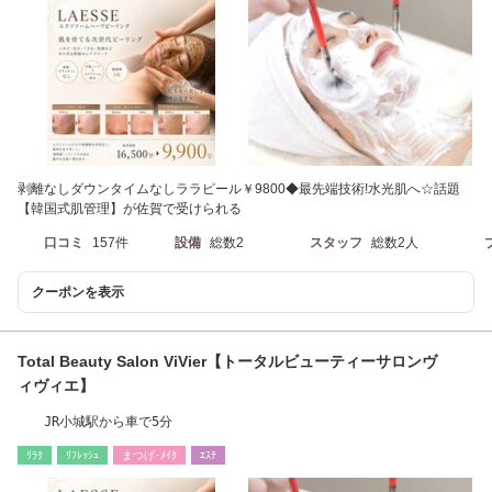
剥離なしダウンタイムなしララピール￥9800◆最先端技術!水光肌へ☆話題
【韓国式肌管理】が佐賀で受けられる
口コミ
157件
設備
総数2
スタッフ
総数2人
クーポンを表示
Total Beauty Salon ViVier【トータルビューティーサロンヴ
ィヴィエ】
JR小城駅から車で5分
ﾘﾗｸ
ﾘﾌﾚｯｼｭ
まつげ･ﾒｲｸ
ｴｽﾃ