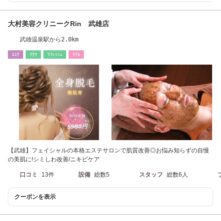
大村美容クリニークRin 武雄店
武雄温泉駅から2.0km
ｴｽﾃ
ﾘﾗｸ
ﾘﾌﾚｯｼｭ
ﾈｲﾙ
【武雄】フェイシャルの本格エステサロンで肌質改善◎お悩み知らずの自慢
の美肌に!シミしわ改善/ニキビケア
口コミ
13件
設備
総数5
スタッフ
総数6人
クーポンを表示