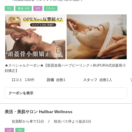
ﾘﾗｸ
整体･ｶｲﾛ
ｴｽﾃ
ﾘﾌﾚｯｼｭ
★スペシャルクーポン★【肌質改善ハーブピーリング＋BUPURA式頭蓋骨小
顔矯正】
口コミ
130件
設備
総数1
スタッフ
総数1人
クーポンを表示
美活・美肌サロン Hallbar Wellness
佐賀駅から車で11分 / 枝吉バス停より徒歩1分
ｴｽﾃ
ﾘﾗｸ