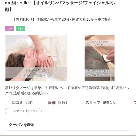
on 絹～silk～【オイルリンパマッサージ/フェイシャル/小
顔】
【無料Pあり】佐賀駅から車で20分/佐賀大和ICから車で8分
ｴｽﾃ
ﾘﾗｸ
紫外線ダメージは早急に！細胞レベルで徹底ケア特殊磁気で剥がす“復元パッ
ク”で透明感のある絹肌へ♪
口コミ
20件
設備
総数1
スタッフ
総数1人
スマート支払いOK
クーポンを表示