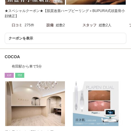
★スペシャルクーポン★【肌質改善ハーブピーリング＋BUPURA式頭蓋骨小
顔矯正】
口コミ
275件
設備
総数2
スタッフ
総数2人
クーポンを表示
COCOA
有田駅から車で5分
ｴｽﾃ
ﾘﾗｸ