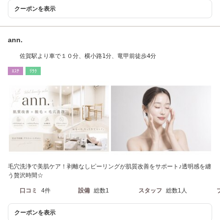
クーポンを表示
ann.
佐賀駅より車で１０分、横小路1分、竜甲前徒歩4分
ｴｽﾃ
ﾘﾗｸ
毛穴洗浄で美肌ケア！剥離なしピーリングが肌質改善をサポート♪透明感を纏
う贅沢時間☆
口コミ
4件
設備
総数1
スタッフ
総数1人
クーポンを表示