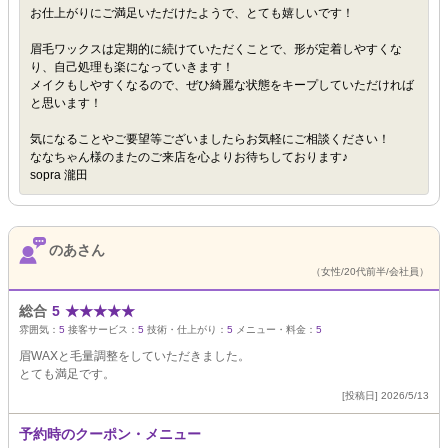
お仕上がりにご満足いただけたようで、とても嬉しいです！
眉毛ワックスは定期的に続けていただくことで、形が定着しやすくな
り、自己処理も楽になっていきます！
メイクもしやすくなるので、ぜひ綺麗な状態をキープしていただければ
と思います！
気になることやご要望等ございましたらお気軽にご相談ください！
ななちゃん様のまたのご来店を心よりお待ちしております♪
sopra 瀧田
のあさん
（女性/20代前半/会社員）
総合
5
★
★
★
★
★
雰囲気：
5
接客サービス：
5
技術・仕上がり：
5
メニュー・料金：
5
眉WAXと毛量調整をしていただきました。
とても満足です。
[投稿日] 2026/5/13
予約時のクーポン・メニュー