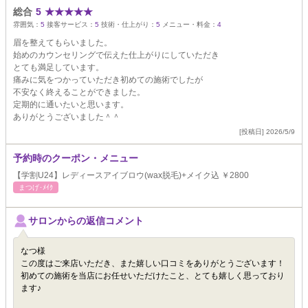
総合
5
★
★
★
★
★
雰囲気：
5
接客サービス：
5
技術・仕上がり：
5
メニュー・料金：
4
眉を整えてもらいました。
始めのカウンセリングで伝えた仕上がりにしていただき
とても満足しています。
痛みに気をつかっていただき初めての施術でしたが
不安なく終えることができました。
定期的に通いたいと思います。
ありがとうございました＾＾
[投稿日] 2026/5/9
予約時のクーポン・メニュー
【学割U24】レディースアイブロウ(wax脱毛)+メイク込 ￥2800
まつげ･ﾒｲｸ
サロンからの返信コメント
なつ様
この度はご来店いただき、また嬉しい口コミをありがとうございます！
初めての施術を当店にお任せいただけたこと、とても嬉しく思っており
ます♪