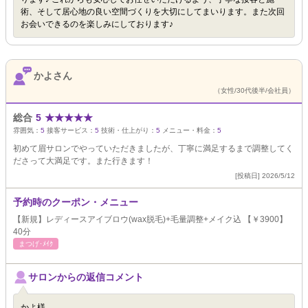
術、そして居心地の良い空間づくりを大切にしてまいります。また次回
お会いできるのを楽しみにしております♪
かよさん
（女性/30代後半/会社員）
総合
5
★
★
★
★
★
雰囲気：
5
接客サービス：
5
技術・仕上がり：
5
メニュー・料金：
5
初めて眉サロンでやっていただきましたが、丁寧に満足するまで調整してく
ださって大満足です。また行きます！
[投稿日] 2026/5/12
予約時のクーポン・メニュー
【新規】レディースアイブロウ(wax脱毛)+毛量調整+メイク込 【￥3900】
40分
まつげ･ﾒｲｸ
サロンからの返信コメント
かよ様