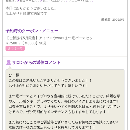
雰囲気：
5
接客サービス：
5
技術・仕上がり：
5
メニュー・料金：
5
本日はありがとうございました。
仕上がりも綺麗で満足です！
[投稿日] 2026/5/7
予約時のクーポン・メニュー
【ご新規様5月限定】アイブロウwax+まつ毛パーマセット
￥7500→【￥6500】90分
まつげ･ﾒｲｸ
サロンからの返信コメント
ぴー様
この度はご来店いただきありがとうございました！！
お仕上がりにご満足いただけてとても嬉しいです！
まつ毛パーマとアイブロウを定期的に続けていただくことで、綺麗な形
やカール感をキープしやすくなり、毎日のメイクもより楽になります♪
回数を重ねることで、より扱いやすく理想のお目元・眉毛に近づけてい
けるので、ぜひ定期的なメンテナンスもおすすめしております！
また気になることやご要望等ございましたらお気軽にご相談ください♪
次回のぴー様のご来店も心よりお待ちしております！！