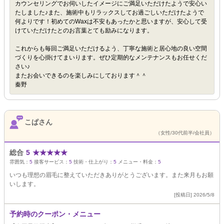
カウンセリングでお伺いしたイメージにご満足いただけたようで安心い
たしました♪また、施術中もリラックスしてお過ごしいただけたようで
何よりです！初めてのWaxは不安もあったかと思いますが、安心して受
けていただけたとのお言葉とても励みになります。
これからも毎回ご満足いただけるよう、丁寧な施術と居心地の良い空間
づくりを心掛けてまいります。ぜひ定期的なメンテナンスもお任せくだ
さい♪
またお会いできるのを楽しみにしております＾＾
秦野
こぱさん
（女性/30代前半/会社員）
総合
5
★
★
★
★
★
雰囲気：
5
接客サービス：
5
技術・仕上がり：
5
メニュー・料金：
5
いつも理想の眉毛に整えていただきありがとうございます。また来月もお願
いします。
[投稿日] 2026/5/8
予約時のクーポン・メニュー