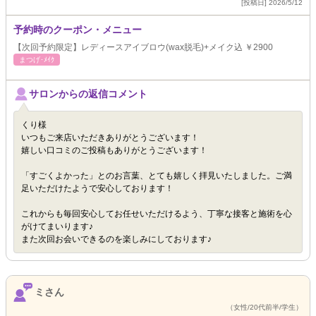
[投稿日] 2026/5/12
予約時のクーポン・メニュー
【次回予約限定】レディースアイブロウ(wax脱毛)+メイク込 ￥2900
まつげ･ﾒｲｸ
サロンからの返信コメント
くり様
いつもご来店いただきありがとうございます！
嬉しい口コミのご投稿もありがとうございます！
「すごくよかった」とのお言葉、とても嬉しく拝見いたしました。ご満
足いただけたようで安心しております！
これからも毎回安心してお任せいただけるよう、丁寧な接客と施術を心
がけてまいります♪
また次回お会いできるのを楽しみにしております♪
ミさん
（女性/20代前半/学生）