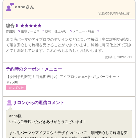
annaさん
（女性/30代前半/会社員）
総合
5
★
★
★
★
★
雰囲気：
5
接客サービス：
5
技術・仕上がり：
5
メニュー・料金：
5
まつ毛パーマやアイブロウのデザインなどについて毎回丁寧に説明や確認し
て頂き安心して施術を受けることができています。綺麗に毎回仕上げて頂き
とても満足しています。これからもよろしくお願いします。
[投稿日] 2026/5/11
予約時のクーポン・メニュー
【次回予約限定！目元垢抜け♪】アイブロウwax+まつ毛パーマセット
￥7500
まつげ･ﾒｲｸ
サロンからの返信コメント
anna様
いつもご来店いただきありがとうございます！
まつ毛パーマやアイブロウのデザインについて、毎回安心して施術を受