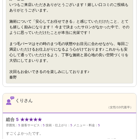
いつもご来店いただきありがとうございます！嬉しい口コミのご投稿も
ありがとうございます。
施術について「安心してお任せできる」と感じていただけたこと、とて
も嬉しく励みになります！ 今まで決まったサロンがなかった中で、その
ように思っていただけたことが本当に光栄です！
まつ毛パーマはその時のまつ毛の状態やお目元に合わせながら、毎回ご
満足いただけるお仕上がりになるよう心がけております♪ これからも安
心して通っていただけるよう、丁寧な施術と居心地の良い空間づくりを
大切にしてまいります。
次回もお会いできるのを楽しみにしております♪
秦野
くりさん
（女性/10代後半）
総合
5
★
★
★
★
★
雰囲気：
5
接客サービス：
5
技術・仕上がり：
5
メニュー・料金：
5
すごくよかったです。