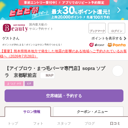
国内最大級の
サロン予約サイト
ブックマーク
ログイン
ゲストさん
ポイントを表示する
ポイントが1%たまる！
ポイントはサロン予約でつかえる！
【重要】熊本県熊本地方で発生した地震の影響のある地域へご予約されているお客
様へ（2026年7月28日）
【アイブロウ・まつ毛パーマ専門店】sopra ソプ
ラ 京都駅前店
MAP
まつげ･ﾒｲｸ
ｴｽﾃ
空席確認・予約する
クーポン・メニュー
サロン情報
トップ
フォト
スタッフ
ブログ
口コミ