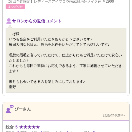
【次回予約限定】レディースアイブロウ(wax脱毛)+メイク込 ￥2900
まつげ･ﾒｲｸ
サロンからの返信コメント
こぱ様
いつも当店をご利用いただきありがとうございます♪
毎回大切なお目元、眉毛をお任せいただけてとても嬉しいです♪
理想の眉毛と言っていただけて、仕上がりにもご満足いただけて安心い
たしました♪
これからも毎回ご期待にお応えできるよう、丁寧に施術させていただき
ます！
来月もお会いできるのを楽しみにしております♪
秦野
ぴーさん
（女性/20代前半）
総合
5
★
★
★
★
★