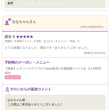
秦野
ななちゃんさん
（女性/10代後半/学生）
総合
5
★
★
★
★
★
雰囲気：
5
接客サービス：
5
技術・仕上がり：
5
メニュー・料金：
5
とても綺麗になりました。満足です！ありがとうございました。
[投稿日] 2026/5/13
予約時のクーポン・メニュー
【新規】レディースアイブロウ(wax脱毛)+毛量調整+メイク込 【￥3900】
40分
まつげ･ﾒｲｸ
サロンからの返信コメント
ななちゃん様
この度はご来店ありがとうございました！