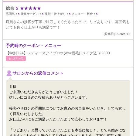
総合
5
★
★
★
★
★
雰囲気：
5
接客サービス：
5
技術・仕上がり：
5
メニュー・料金：
5
店員さんの接客が丁寧で対応してくださったので、リピありです。雰囲気も
とても良く仕上がりも満足です！
[投稿日] 2026/5/12
予約時のクーポン・メニュー
【学割U24】レディースアイブロウ(wax脱毛)+メイク込 ￥2800
まつげ･ﾒｲｸ
サロンからの返信コメント
ミ様
ご来店いただきありがとうございました！
嬉しい口コミのご投稿もありがとうございます。
接客やサロンの雰囲気についてお褒めのお言葉をいただき、とても嬉し
く拝見いたしました。
お仕上がりにもご満足いただけたようで安心しております！
「リピあり」と思っていただけたことも本当に嬉しく、とても励みにな
ります♪ これからも安心してお任せいただけるよう、丁寧な接客と施