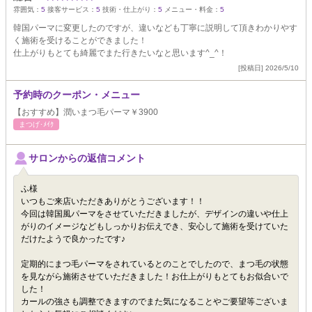
雰囲気：
5
接客サービス：
5
技術・仕上がり：
5
メニュー・料金：
5
韓国パーマに変更したのですが、違いなども丁寧に説明して頂きわかりやす
く施術を受けることができました！
仕上がりもとても綺麗でまた行きたいなと思います^_^！
[投稿日] 2026/5/10
予約時のクーポン・メニュー
【おすすめ】潤いまつ毛パーマ￥3900
まつげ･ﾒｲｸ
サロンからの返信コメント
ふ様
いつもご来店いただきありがとうございます！！
今回は韓国風パーマをさせていただきましたが、デザインの違いや仕上
がりのイメージなどもしっかりお伝えでき、安心して施術を受けていた
だけたようで良かったです♪
定期的にまつ毛パーマをされているとのことでしたので、まつ毛の状態
を見ながら施術させていただきました！お仕上がりもとてもお似合いで
した！
カールの強さも調整できますのでまた気になることやご要望等ございま