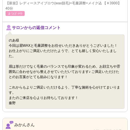
【新規】レディースアイブロウ(wax脱毛)+毛量調整+メイク込 【￥3900】
40分
まつげ･ﾒｲｸ
サロンからの返信コメント
のあ様
今回は眉WAXと毛量調整をお任せいただきありがとうございました！
お仕上がりにご満足いただけたようで、とても嬉しく安心いたしまし
た。
眉は形だけでなく毛量のバランスでも印象が変わるため、お顔立ちや雰
囲気に合わせながら整えさせていただいております♪ ご満足いただけた
とのお言葉がとても励みになります！
これからもよりご満足いただけるよう、丁寧な施術を心がけてまいりま
す。
またのご来店を心よりお待ちしております！
秦野
みかんさん