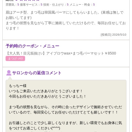
雰囲気：
5
接客サービス：
5
技術・仕上がり：
5
メニュー・料金：
5
眉はアーチ型、まつ毛は韓国風パーマにしてもらいました。(束感は無しで
お願いしてます)
まつ毛の状態を見ながら丁寧に施術していただけるので、毎回お任せしてお
ります！
[投稿日] 2026/5/10
予約時のクーポン・メニュー
【大人気！目元垢抜け♪】アイブロウwax+まつ毛パーマセット￥8500
まつげ･ﾒｲｸ
サロンからの返信コメント
もっちー様
いつもご来店いただきありがとうございます！
今回もお任せいただきありがとうございました！
まつ毛の状態を見ながら、その時に合ったデザインで施術させていただ
いているので、毎回安心してお任せいただけてとても嬉しいです！！
お引越しとのことで少し寂しくなりますが、新しい環境でもお身体に気
をつけてお過ごしください(*^^*)