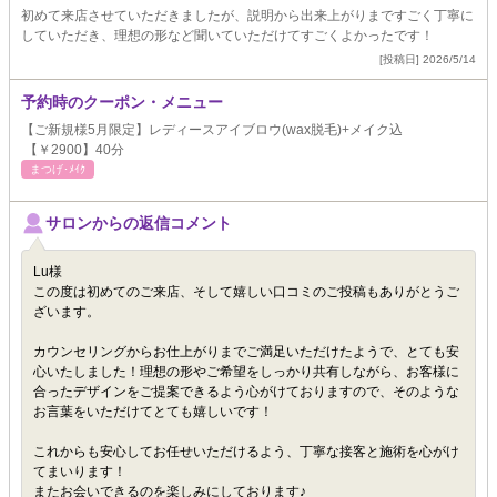
初めて来店させていただきましたが、説明から出来上がりまですごく丁寧に
していただき、理想の形など聞いていただけてすごくよかったです！
[投稿日] 2026/5/14
予約時のクーポン・メニュー
【ご新規様5月限定】レディースアイブロウ(wax脱毛)+メイク込
【￥2900】40分
まつげ･ﾒｲｸ
サロンからの返信コメント
Lu様
この度は初めてのご来店、そして嬉しい口コミのご投稿もありがとうご
ざいます。
カウンセリングからお仕上がりまでご満足いただけたようで、とても安
心いたしました！理想の形やご希望をしっかり共有しながら、お客様に
合ったデザインをご提案できるよう心がけておりますので、そのような
お言葉をいただけてとても嬉しいです！
これからも安心してお任せいただけるよう、丁寧な接客と施術を心がけ
てまいります！
またお会いできるのを楽しみにしております♪