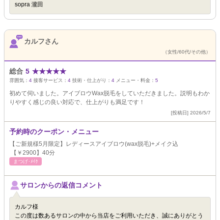
sopra 瀧田
カルフさん
（女性/60代/その他）
総合
5
★
★
★
★
★
雰囲気：
4
接客サービス：
4
技術・仕上がり：
4
メニュー・料金：
5
初めて伺いました。アイブロウWax脱毛をしていただきました。説明もわか
りやすく感じの良い対応で、仕上がりも満足です！
[投稿日] 2026/5/7
予約時のクーポン・メニュー
【ご新規様5月限定】レディースアイブロウ(wax脱毛)+メイク込
【￥2900】40分
まつげ･ﾒｲｸ
サロンからの返信コメント
カルフ様
この度は数あるサロンの中から当店をご利用いただき、誠にありがとう