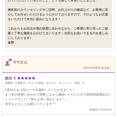
けていただけているとのこと、とても嬉しく拝見いたしました。
施術前のカウンセリングやご説明、お仕上がりの確認など、お客様に安
心してお任せいただけるよう心がけておりますので、そのようなお言葉
をいただけて本当に励みになります！
これからもお目元や眉の状態に合わせながら、ご希望に寄り添ったご提
案と丁寧な施術を心がけてまいります！次回もお会いできるのを楽しみ
にしております♪
秦野
サヤさん
（女性/20代前半/会社員）
総合
5
★
★
★
★
★
雰囲気：
5
接客サービス：
5
技術・仕上がり：
5
メニュー・料金：
5
2度目のまつ毛パーマを施術していただきました！
まつ毛の状態に合わせて調整しながら施術いただいたので前回同様満足のい
くパーマでした^ ^持ちも良い気がします～！
来月もよろしくお願いいたします^ ^
[投稿日] 2026/5/10