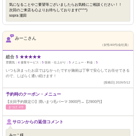
気になることやご要望等ございましたらお気軽にご相談ください！！
次回のご来店も心よりお待ちしております(*^^*)
sopra 瀧田
みーこさん
（女性/40代/会社員）
総合
5
★
★
★
★
★
雰囲気：
4
接客サービス：
5
技術・仕上がり：
5
メニュー・料金：
5
いつも決まったお店ではなかったですが施術は丁寧で安心してお任せできる
ので、しばらく通い続けます！
[投稿日] 2026/5/12
予約時のクーポン・メニュー
【次回予約限定◎】潤いまつ毛パーマ 3900円→【2900円】
まつげ･ﾒｲｸ
サロンからの返信コメント
みーこ様