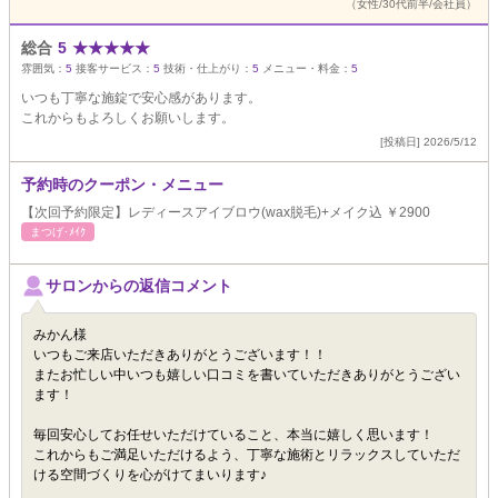
（女性/30代前半/会社員）
総合
5
★
★
★
★
★
雰囲気：
5
接客サービス：
5
技術・仕上がり：
5
メニュー・料金：
5
いつも丁寧な施錠で安心感があります。
これからもよろしくお願いします。
[投稿日] 2026/5/12
予約時のクーポン・メニュー
【次回予約限定】レディースアイブロウ(wax脱毛)+メイク込 ￥2900
まつげ･ﾒｲｸ
サロンからの返信コメント
みかん様
いつもご来店いただきありがとうございます！！
またお忙しい中いつも嬉しい口コミを書いていただきありがとうござい
ます！
毎回安心してお任せいただけていること、本当に嬉しく思います！
これからもご満足いただけるよう、丁寧な施術とリラックスしていただ
ける空間づくりを心がけてまいります♪