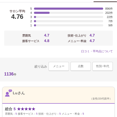
5
896
サロン平均
4
202
4.76
3
22
2
7
1
9
4.7
4.7
雰囲気
技術･仕上がり
4.8
4.7
接客サービス
メニュー･料金
口コミ・平均点について
メニュー
点数
性別･年代
絞り込み
1136
件
Luさん
（女性/20代前半）
総合
5
★
★
★
★
★
雰囲気：
5
接客サービス：
5
技術・仕上がり：
5
メニュー・料金：
5