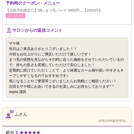
予約時のクーポン・メニュー
【次回予約限定◎】潤いまつ毛パーマ 3900円→【2900円】
まつげ･ﾒｲｸ
サロンからの返信コメント
サヤ様
先日はご来店ありがとうございました！！
今回もお仕上がりにご満足いただけて嬉しいです！
まつ毛の状態を見ながらその時に合った施術をさせていただいているの
で、持ちの良さも実感していただけて安心しました！
定期的に続けていただくことで、より綺麗なカール感や扱いやすさもキ
ープしやすくなるのでおすすめです♪
気になることやご要望等ございましたらお気軽にご相談ください！
次回もサヤ様にお会いできるのを楽しみにお待ちしております^ ^
sopra 瀧田
ふさん
（女性/20代前半/学生）
総合
5
★
★
★
★
★