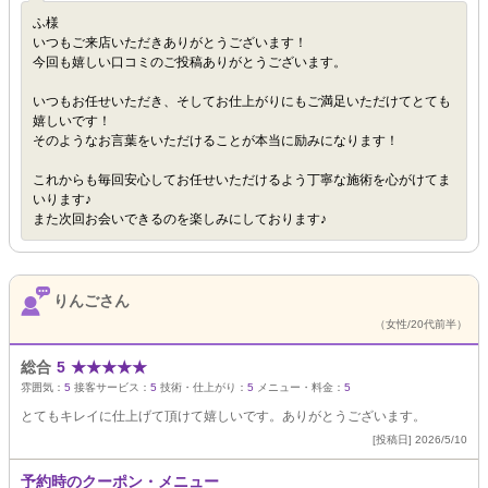
ふ様
いつもご来店いただきありがとうございます！
今回も嬉しい口コミのご投稿ありがとうございます。
いつもお任せいただき、そしてお仕上がりにもご満足いただけてとても
嬉しいです！
そのようなお言葉をいただけることが本当に励みになります！
これからも毎回安心してお任せいただけるよう丁寧な施術を心がけてま
いります♪
また次回お会いできるのを楽しみにしております♪
りんごさん
（女性/20代前半）
総合
5
★
★
★
★
★
雰囲気：
5
接客サービス：
5
技術・仕上がり：
5
メニュー・料金：
5
とてもキレイに仕上げて頂けて嬉しいです。ありがとうございます。
[投稿日] 2026/5/10
予約時のクーポン・メニュー