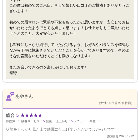
この度は初めてのご来店、そして嬉しい口コミのご投稿もありがとうご
ざいます！
初めての眉サロンは緊張や不安もあったかと思いますが、安心してお任
せいただけたようでとても嬉しく思います！お仕上がりもご満足いただ
けたとのこと、大変安心いたしました！
お客様にしっかり納得していただけるよう、お好みやバランスを確認し
ながら丁寧に施術させていただくことを心がけておりますので、そのよ
うなお言葉をいただけてとても励みになります♪
またお会いできるのを楽しみにしております♪
秦野
あやさん
（女性/20代前半/会社員）
総合
5
★
★
★
★
★
雰囲気：
5
接客サービス：
5
技術・仕上がり：
5
メニュー・料金：
5
状態をしっかり見た上で綺麗に仕上げていただいてよかったです
[投稿日] 2026/5/12