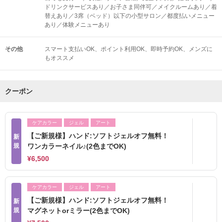
ドリンクサービスあり／お子さま同伴可／メイクルームあり／着
替えあり／3席（ベッド）以下の小型サロン／都度払いメニュー
あり／体験メニューあり
その他
スマート支払いOK
ポイント利用OK
即時予約OK
メンズに
もオススメ
クーポン
ケアカラー
ジェル
アート
【ご新規様】ハンド:ソフトジェルオフ無料！
新
規
ワンカラーネイル♪(2色までOK)
¥6,500
ケアカラー
ジェル
アート
【ご新規様】ハンド:ソフトジェルオフ無料！
新
規
マグネットorミラー(2色までOK)