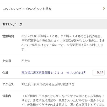
このサロンのすべてのスタッフを見る
サロンデータ
営業時間
8:00～24:00※８時～１０時、２２時～２４時のご予約の場合、
早朝/深夜料金が発生致します。※電話が繋がらない場合は、SM
Sにてご連絡頂けますと幸いです。※営業電話は固くお断りしま
す。
定休日
不定休
住所
東京都品川区東五反田１-２１-３ モリスビル３F
MAP
アクセス
JR五反田駅東口/浅草線五反田駅徒歩３分
道案内
《五反田駅》中央改札から東口を出てすぐ左側にある歩道橋を上
ります。歩道橋を鳥貴族や一風堂が入ったビル方面へ進み下りま
す。歩道橋をくだりそのまま直進し、三井住友銀行をすぎて左に