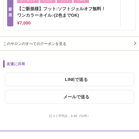
ケアカラー
ジェル
フット
アート
【ご新規様】フット:ソフトジェルオフ無料！
新
規
ワンカラーネイル♪(2色までOK)
¥7,000
このサロンのすべてのクーポンを見る
友達に共有
LINEで送る
メールで送る
口コミ平均点：
4.46
（51件）