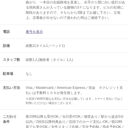
曲がり、一本目の右細路地を直進し、右手の１階に白い提灯があ
る焼肉屋さんが入っている建物の3Ｆになります。ビルの右側に
階段がありますので、そちらから3階までお越し下さい。立地
上、店看板が出せないので迷われた時はご連絡下さい。
電話
番号を表示
設備
総数2(ネイル1／ベッド1)
スタッフ数
総数1人(施術者（ネイル）1人)
駐車場
なし
支払い方法
Visa／Mastercard／American Express／現金 ※クレジット支
払いは手数料１０％が発生致します。
※店頭で利用可能なお支払い方法を記載しています。スマート支払いではご
利用いただけない場合がございます。
こだわり
夜20時以降も受付OK／当日受付OK／個室あり／駅から徒歩5分
条件
以内／2回目以降特典あり／店頭でのカード支払いOK／朝10時
前でも受付OK／女性スタッフ在籍／完全予約制／指名予約OK／