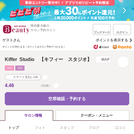
国内最大級の
サロン予約サイト
ブックマーク
ログイン
ゲストさん
ポイントを表示する
ポイントが1%たまる！
ポイントはサロン予約でつかえる！
Kiffer Studio 【キフィー スタジオ】
MAP
ﾈｲﾙ
ｴｽﾃ
スマート支払いOK
4.46
（51件）
空席確認・予約する
クーポン・メニュー
サロン情報
トップ
フォト
スタッフ
ブログ
口コミ