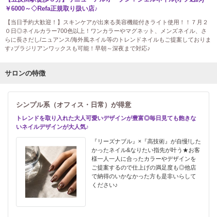
￥6000～◇Refa正規取り扱い店♪
【当日予約大歓迎！】スキンケアが出来る美容機能付きライト使用！！７月２
０日◎ネイルカラー700色以上！ワンカラーやマグネット、メンズネイル、さ
らに長さだし/ニュアンス/海外風ネイル等のトレンドネイルもご提案しておりま
す♪ブラジリアンワックスも可能！早朝～深夜まで対応♪
サロンの特徴
シンプル系（オフィス・日常）が得意
トレンドを取り入れた大人可愛いデザインが豊富◎毎日見ても飽きな
いネイルデザインが大人気♪
『リーズナブル』×『高技術』が自慢!した
かったネイル&なりたい指先が叶う★お客
様一人一人に合ったカラーやデザインを
ご提案するので仕上げの満足度も◎他店
で納得のいかなかった方も是非いらして
ください♪