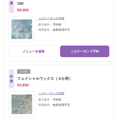
員
180
¥9,000
このクーポンの詳細
提示条件：
予約時
利用条件：
他券併用不可
メニューを追加
このクーポンで予約
その他
全
フェイシャルワックス（３か所）
員
¥3,850
このクーポンの詳細
提示条件：
予約時
利用条件：
他券併用不可