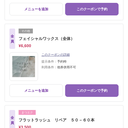
メニューを追加
このクーポンで予約
その他
全
フェイシャルワックス（全体）
員
¥6,600
このクーポンの詳細
提示条件：
予約時
利用条件：
他券併用不可
メニューを追加
このクーポンで予約
まつエク
全
フラットラッシュ リペア ５０－６０本
員
¥3,500