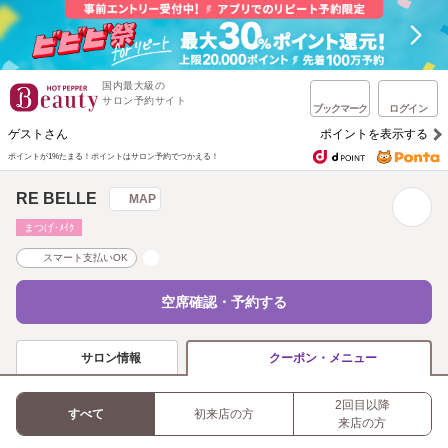
国内最大級の
サロン予約サイト
ブックマーク
ログイン
ゲストさん
ポイントを表示する
ポイントが1%たまる！
ポイントはサロン予約でつかえる！
RE BELLE
MAP
まつげ･ﾒｲｸ
スマート支払いOK
空席確認・予約する
サロン情報
クーポン・メニュー
2回目以降
すべて
初来店の方
来店の方