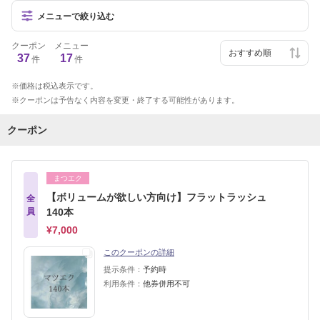
メニューで絞り込む
クーポン
メニュー
37
17
件
件
価格は税込表示です。
クーポンは予告なく内容を変更・終了する可能性があります。
クーポン
まつエク
【ボリュームが欲しい方向け】フラットラッシュ
全
員
140本
¥7,000
このクーポンの詳細
提示条件：
予約時
利用条件：
他券併用不可