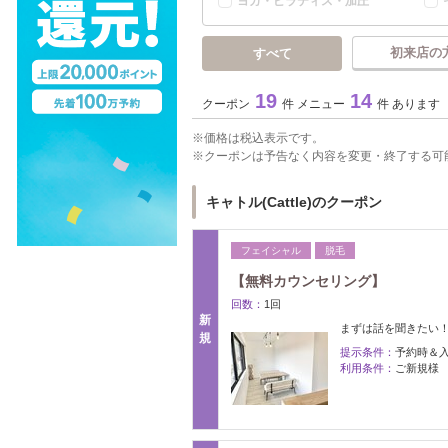
ヨガ・ピラティス・加圧
初来店の
すべて
19
14
クーポン
件 メニュー
件 あります
価格は税込表示です。
クーポンは予告なく内容を変更・終了する可
キャトル(Cattle)のクーポン
フェイシャル
脱毛
【無料カウンセリング】
回数：
1回
新
まずは話を聞きたい
規
提示条件：
予約時＆
利用条件：
ご新規様