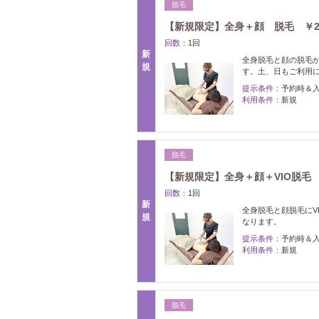
脱毛
【新規限定】全身＋顔 脱毛 ￥25,8
回数：
1回
新
全身脱毛と顔の脱毛
規
す。土、日もご利用
提示条件：
予約時＆
利用条件：
新規
脱毛
【新規限定】全身＋顔＋VIO脱毛 ￥3
回数：
1回
新
全身脱毛と顔脱毛にV
規
なります。
提示条件：
予約時＆
利用条件：
新規
脱毛