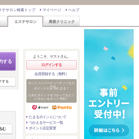
ステサロン検索トップ
マイページ
ヘルプ
ン
エステサロン
美容クリニック
ようこそ、ゲストさん。
約する
ログインする
会員登録する（無料）
クする
ホットペッパービューティーなら
1%
ポイントが
たまる！
ためたポイントをつかっておとく
にサロンをネット予約！
たまるポイントについて
つかえるサービス一覧
ポイント設定変更