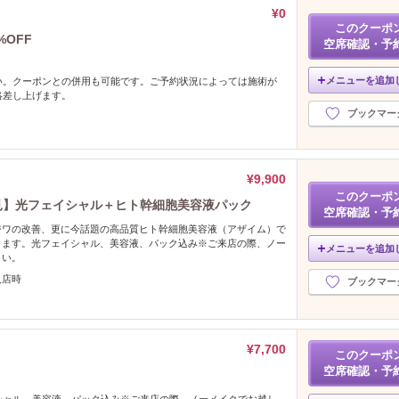
¥0
このクーポ
OFF
空席確認・予
メニューを追加
い。クーポンとの併用も可能です。ご予約状況によっては施術が
絡差し上げます。
ブックマー
¥9,900
このクーポ
代必見】光フェイシャル＋ヒト幹細胞美容液パック
空席確認・予
ジワの改善、更に今話題の高品質ヒト幹細胞美容液（アザイム）で
きます。光フェイシャル、美容液、パック込み※ご来店の際、ノー
メニューを追加
さい。
入店時
ブックマー
¥7,700
このクーポ
空席確認・予
シャル、美容液、パック込み※ご来店の際、ノーメイクでお越し