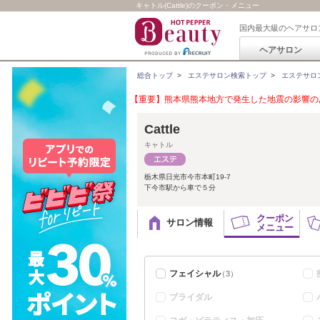
キャトル(Cattle)のクーポン・メニュー
国内最大級のヘアサロ
ヘアサロン
総合トップ
>
エステサロン検索トップ
>
エステサロ
【重要】熊本県熊本地方で発生した地震の影響のあ
Cattle
キャトル
栃木県日光市今市本町19-7
下今市駅から車で５分
クーポン
サロン情報
メニュー
フェイシャル
（3）
ブライダル