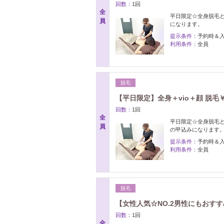
回数：
1回
全
平日限定☆全身脱毛
員
になります。
提示条件：
予約時＆
利用条件：
全員
脱毛
【平日限定】全身＋vio＋顔 脱毛￥34
回数：
1回
全
平日限定☆全身脱毛と
員
の甲込みになります
提示条件：
予約時＆
利用条件：
全員
脱毛
【女性人気☆NO.2男性にもお
回数：
1回
全