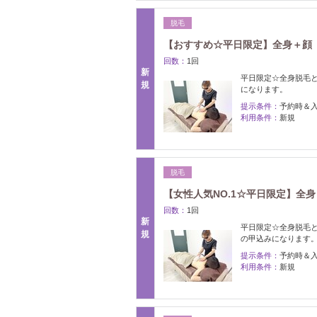
脱毛
【おすすめ☆平日限定】全身＋顔 脱毛
回数：
1回
新
平日限定☆全身脱毛
規
になります。
提示条件：
予約時＆
利用条件：
新規
脱毛
【女性人気NO.1☆平日限定】全身＋V
回数：
1回
新
平日限定☆全身脱毛と
規
の甲込みになります
提示条件：
予約時＆
利用条件：
新規