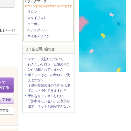
ブックマーク
ログインすると会員情報に保存できます
サロン
スタイリスト
クーポン
ヘアスタイル
1/1ページ
ネイルデザイン
よくある問い合わせ
スマート支払いについて
行きたいサロン・近隣のサロ
ンが掲載されていません
ポイントはどこのサロンで使
えますか？
ンで
子供や友達の分の予約も代理
約する
でネット予約できますか？
予約をキャンセルしたい
して予約
「無断キャンセル」と表示が
出て、ネット予約ができない
クする