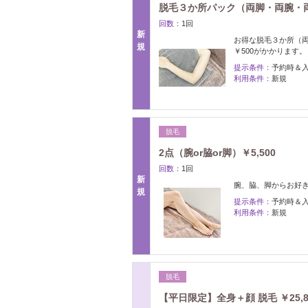
脱毛３か所パック（両脚・両腕・両脇
回数：
1回
新
お得な脱毛３か所（
規
￥500がかかります
提示条件：
予約時＆
利用条件：
新規
脱毛
2点（腕or脇or脚）￥5,500
回数：
1回
新
腕、脇、脚からお好き
規
提示条件：
予約時＆
利用条件：
新規
脱毛
【平日限定】全身＋顔 脱毛 ￥25,85