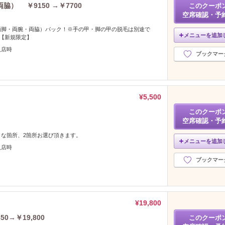
） ￥9150 →￥7700
このクーポ
空席確認・予
両脚・両腕・両脇）パック！※手の甲・脚の甲の脱毛は別途で
メニューを追加
。【新規限定】
入店時
ブックマー
¥5,500
このクーポ
空席確認・予
な箇所、2箇所お選び頂きます。
メニューを追加
入店時
ブックマー
¥19,800
0→￥19,800
このクーポ