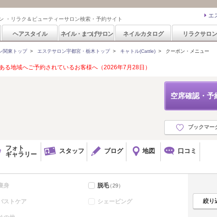
エ
ン ・リラク＆ビューティーサロン検索・予約サイト
ヘアスタイル
ネイル・まつげサロン
ネイルカタログ
リラクサロ
ン関東トップ
>
エステサロン宇都宮・栃木トップ
>
キャトル(Cattle)
>
クーポン・メニュー
る地域へご予約されているお客様へ（2026年7月28日）
空席確認・予
ブックマー
フォト
スタッフ
ブログ
地図
口コミ
ギャラリー
痩身
脱毛
（29）
バストケア
シェービング