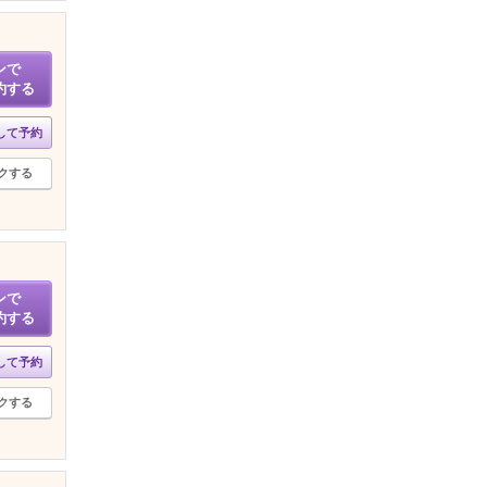
ンで
約する
して予約
クする
ンで
約する
して予約
クする