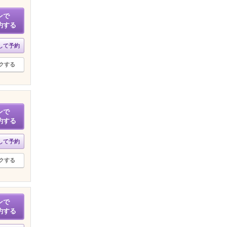
ンで
約する
して予約
クする
ンで
約する
して予約
クする
ンで
約する