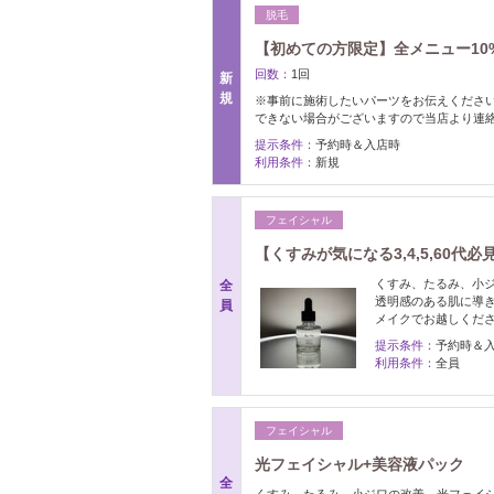
脱毛
【初めての方限定】全メニュー10%
回数：
1回
新
規
※事前に施術したいパーツをお伝えくださ
できない場合がございますので当店より連
提示条件：
予約時＆入店時
利用条件：
新規
フェイシャル
【くすみが気になる3,4,5,60
くすみ、たるみ、小
全
透明感のある肌に導
員
メイクでお越しくだ
提示条件：
予約時＆
利用条件：
全員
フェイシャル
光フェイシャル+美容液パック
全
くすみ、たるみ、小ジワの改善。光フェイ