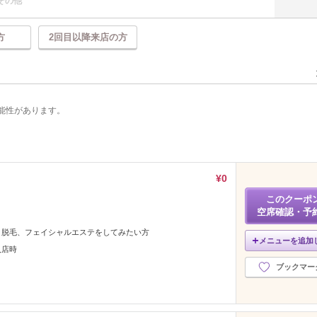
その他
方
2回目以降来店の方
能性があります。
¥0
このクーポ
空席確認・予
！脱毛、フェイシャルエステをしてみたい方
メニューを追加
入店時
ブックマー