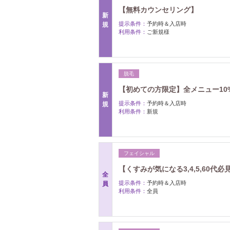
【無料カウンセリング】
新
提示条件：
予約時＆入店時
規
利用条件：
ご新規様
脱毛
【初めての方限定】全メニュー10%
新
提示条件：
予約時＆入店時
規
利用条件：
新規
フェイシャル
【くすみが気になる3,4,5,60
全
提示条件：
予約時＆入店時
員
利用条件：
全員