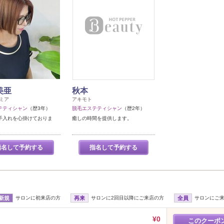
美亜
秋本
ミア
アキモト
テティシャン
（歴3年）
脱毛エステティシャン
（歴2年）
手入れを心掛けておりま
癒しの時間を提供します。
指名して予約する
指名して予約する
新規
サロンに初来店の方
再来
サロンに2回目以降にご来店の方
全員
サロンにご
¥0
このクーポ