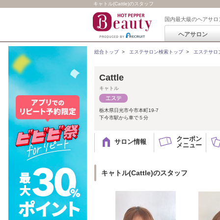
キャトル(Cattle)のスタッフ
国内最大級のヘアサロ
ヘアサロン
総合トップ
>
エステサロン検索トップ
>
エステサロ
Cattle
キャトル
栃木県日光市今市本町19-7
下今市駅から車で５分
クーポン
サロン情報
メニュー
キャトル(Cattle)のスタッフ