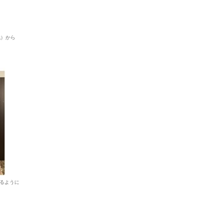
代）から
るように