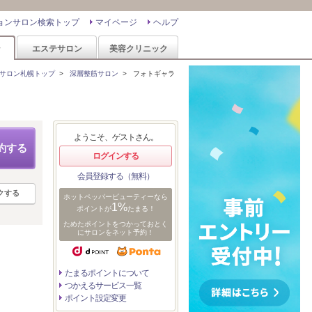
ョンサロン検索トップ
マイページ
ヘルプ
ン
エステサロン
美容クリニック
サロン札幌トップ
>
深層整筋サロン
>
フォトギャラ
ようこそ、ゲストさん。
約する
ログインする
会員登録する（無料）
クする
ホットペッパービューティーなら
1%
ポイントが
たまる！
ためたポイントをつかっておとく
にサロンをネット予約！
たまるポイントについて
つかえるサービス一覧
ポイント設定変更