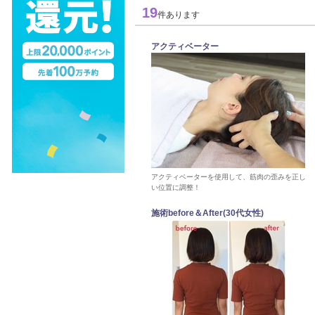
19
件あります
アクティベーター
アクティベーターを使用して、筋肉の歪みを正し
い位置に調整！
施術before＆After(30代女性)