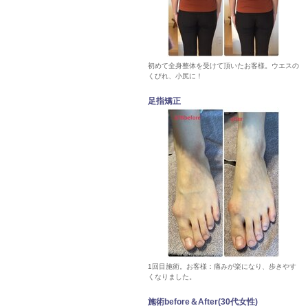
初めて全身整体を受けて頂いたお客様。ウエスの
くびれ、小尻に！
足指矯正
1回目施術。お客様：痛みが楽になり、歩きやす
くなりました。
施術before＆After(30代女性)