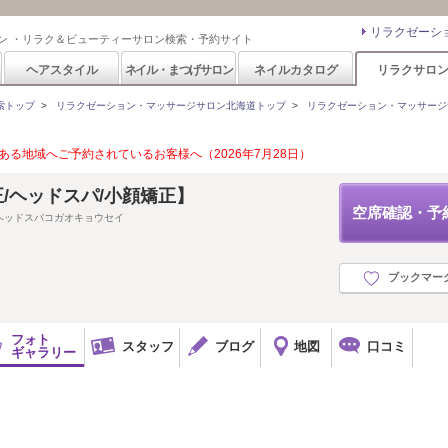
リラクゼーシ
ン ・リラク＆ビューティーサロン検索・予約サイト
ヘアスタイル
ネイル・まつげサロン
ネイルカタログ
リラクサロ
索トップ
>
リラクゼーション・マッサージサロン北海道トップ
>
リラクゼーション・マッサージ
る地域へご予約されているお客様へ（2026年7月28日）
正/ヘッドスパ/小顔矯正】
空席確認・予
ヘッドスパコガオキョウセイ
ブックマー
フォト
スタッフ
ブログ
地図
口コミ
ギャラリー