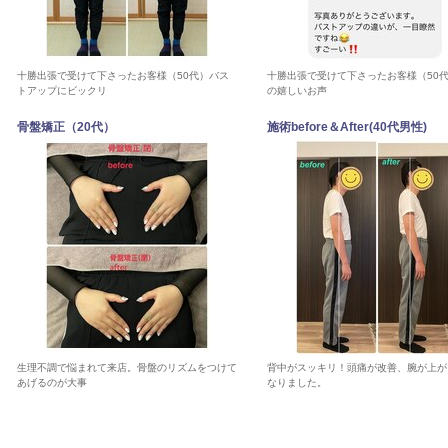
十勝出張で受けて下さったお客様（50代）バス
十勝出張で受けて下さったお客様（50
トアップにビックリ
の嬉しいお声
骨盤矯正（20代）
施術before＆After(40代男性)
生理不調で悩まれて来店。骨盤のリズムをつけて
背中がスッキリ！頭痛が改善、腕が上が
あげるのが大事
なりました。