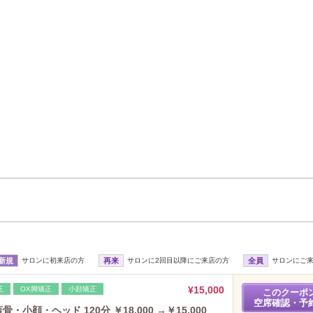
新規
サロンに初来店の方
再来
サロンに2回目以降にご来店の方
全員
サロンにご
¥15,000
正
OX脚矯正
小顔矯正
このクーポ
空席確認・予
・小顔・ヘッド 120分 ￥18,000 →￥15,000