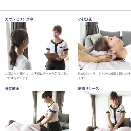
カウンセリング中
小顔矯正
お悩みをお聞きし、お客様に合った満足度の高い
目がぱっちり！むくみの解消！憧れの小
ご提案を致します
ます♪
骨盤矯正
筋膜リリース