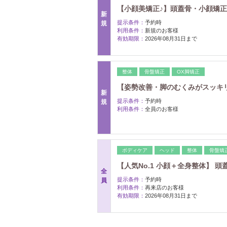
【小顔美矯正♪】頭蓋骨・小顔矯正・ヘッ
新
提示条件：
予約時
規
利用条件：
新規のお客様
有効期限：
2026年08月31日まで
整体
骨盤矯正
OX脚矯正
【姿勢改善・脚のむくみがスッキリ♪】骨
新
提示条件：
予約時
規
利用条件：
全員のお客様
ボディケア
ヘッド
整体
骨盤矯
【人気No.1 小顔＋全身整体】 頭蓋
全
提示条件：
予約時
員
利用条件：
再来店のお客様
有効期限：
2026年08月31日まで