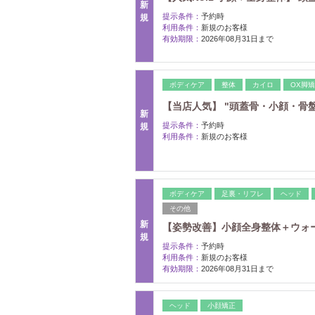
新
提示条件：
予約時
規
利用条件：
新規のお客様
有効期限：
2026年08月31日まで
ボディケア
整体
カイロ
OX脚
【当店人気】 "頭蓋骨・小顔・骨盤" 
新
提示条件：
予約時
規
利用条件：
新規のお客様
ボディケア
足裏・リフレ
ヘッド
その他
新
【姿勢改善】小顔全身整体＋ウォーキン
規
提示条件：
予約時
利用条件：
新規のお客様
有効期限：
2026年08月31日まで
ヘッド
小顔矯正