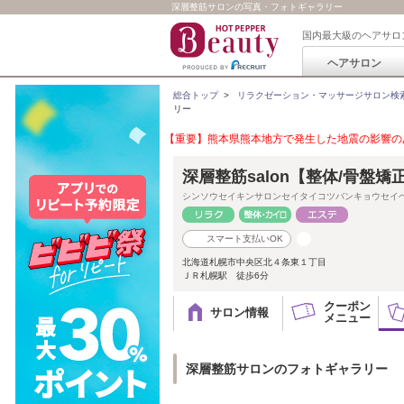
深層整筋サロンの写真・フォトギャラリー
国内最大級のヘアサロ
ヘアサロン
総合トップ
>
リラクゼーション・マッサージサロン検
リー
【重要】熊本県熊本地方で発生した地震の影響のあ
深層整筋salon【整体/骨盤矯
シンソウセイキンサロンセイタイコツバンキョウセイ
スマート支払いOK
北海道札幌市中央区北４条東１丁目
ＪＲ札幌駅 徒歩6分
クーポン
サロン情報
メニュー
深層整筋サロンのフォトギャラリー