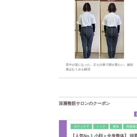
背中が楽になった。立ち仕事で脚が重たい。施術
後はむくみも解消
深層整筋サロンのクーポン
ボディケア
ヘッド
整体
骨盤矯
【人気No.1 小顔＋全身整体】 頭蓋骨