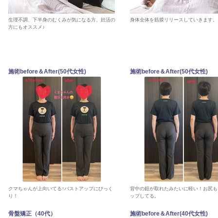
生理不調、下半身のむくみが気になる方、妊活の
身体全体を筋膜リリースしていきます。
方にもオススメ♪
施術before＆After(50代女性)
施術before＆After(50代女性)
クマちゃんが上向いてる↑バストアップにびっく
背中の鎧が取れたみたいに軽い！お尻も
り！
ップしてる。
骨盤矯正（40代）
施術before＆After(40代女性)