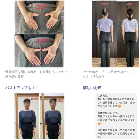
骨盤矯正を閉じる施術。お腹周りもスッキリ！生
中一の娘が、「ママ目が大きい！」って
理不調も改善
っくり見られた
バストアップも！！
嬉しいお声