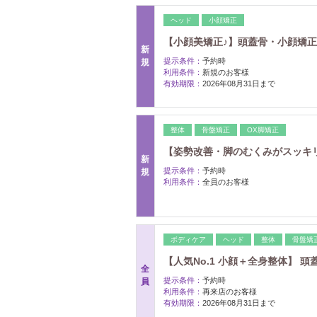
ヘッド
小顔矯正
【小顔美矯正♪】頭蓋骨・小顔矯正・ヘッ
新
提示条件：
予約時
規
利用条件：
新規のお客様
有効期限：
2026年08月31日まで
整体
骨盤矯正
OX脚矯正
【姿勢改善・脚のむくみがスッキリ♪】骨
新
提示条件：
予約時
規
利用条件：
全員のお客様
ボディケア
ヘッド
整体
骨盤矯
【人気No.1 小顔＋全身整体】 頭蓋
全
提示条件：
予約時
員
利用条件：
再来店のお客様
有効期限：
2026年08月31日まで