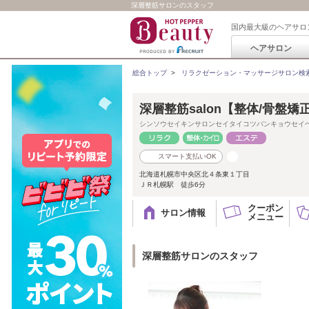
深層整筋サロンのスタッフ
国内最大級のヘアサロ
ヘアサロン
総合トップ
>
リラクゼーション・マッサージサロン検
深層整筋salon【整体/骨盤矯
シンソウセイキンサロンセイタイコツバンキョウセイ
スマート支払いOK
北海道札幌市中央区北４条東１丁目
ＪＲ札幌駅 徒歩6分
クーポン
サロン情報
メニュー
深層整筋サロンのスタッフ