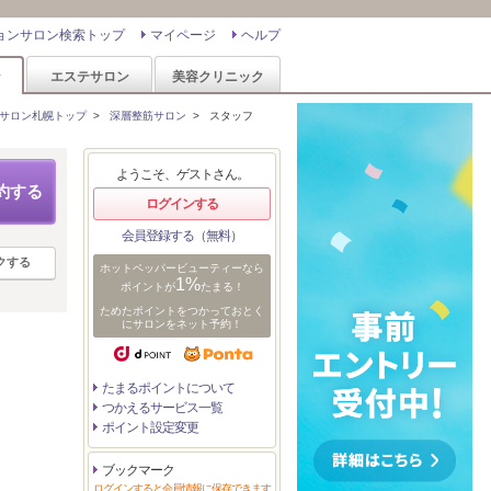
ョンサロン検索トップ
マイページ
ヘルプ
ン
エステサロン
美容クリニック
サロン札幌トップ
>
深層整筋サロン
>
スタッフ
ようこそ、ゲストさん。
約する
ログインする
会員登録する（無料）
クする
ホットペッパービューティーなら
1%
ポイントが
たまる！
ためたポイントをつかっておとく
にサロンをネット予約！
たまるポイントについて
つかえるサービス一覧
ポイント設定変更
ブックマーク
ログインすると会員情報に保存できます