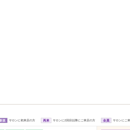
新規
サロンに初来店の方
再来
サロンに2回目以降にご来店の方
全員
サロンにご