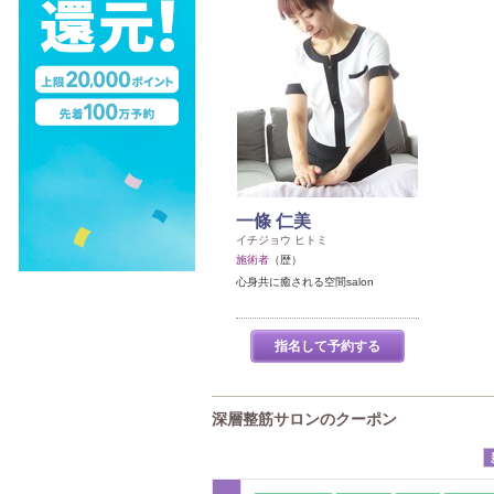
一條 仁美
イチジョウ ヒトミ
施術者
（歴）
心身共に癒される空間salon
指名して予約する
深層整筋サロンのクーポン