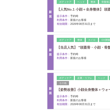
ボディケア
ヘッド
整体
骨盤矯
【人気No.1 小顔＋全身整体】 頭蓋骨
新
提示条件：
予約時
規
利用条件：
新規のお客様
有効期限：
2026年08月31日まで
ボディケア
整体
カイロ
OX脚
【当店人気】 "頭蓋骨・小顔・骨盤" 
新
提示条件：
予約時
規
利用条件：
新規のお客様
ボディケア
足裏・リフレ
ヘッド
その他
新
【姿勢改善】小顔全身整体＋ウォーキン
規
提示条件：
予約時
利用条件：
新規のお客様
有効期限：
2026年08月31日まで