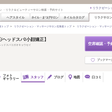
リラクゼーシ
ン ・リラク＆ビューティーサロン検索・予約サイト
ヘアスタイル
ネイル・まつげサロン
ネイルカタログ
リラクサロ
索トップ
>
リラクゼーション・マッサージサロン北海道トップ
>
リラクゼーション・マッサージ
正/ヘッドスパ/小顔矯正】
空席確認・予
ヘッドスパコガオキョウセイ
ブックマー
フォト
スタッフ
ブログ
地図
口コミ
ギャラリー