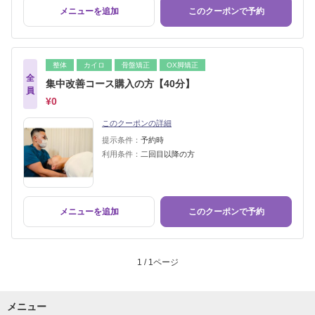
メニューを追加
このクーポンで予約
整体
カイロ
骨盤矯正
OX脚矯正
全
集中改善コース購入の方【40分】
員
¥0
このクーポンの詳細
提示条件：
予約時
利用条件：
二回目以降の方
メニューを追加
このクーポンで予約
1 / 1ページ
メニュー