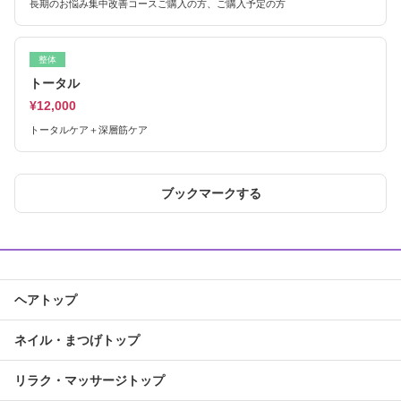
長期のお悩み集中改善コースご購入の方、ご購入予定の方
整体
トータル
¥12,000
トータルケア＋深層筋ケア
ブックマークする
ヘアトップ
ネイル・まつげトップ
リラク・マッサージトップ