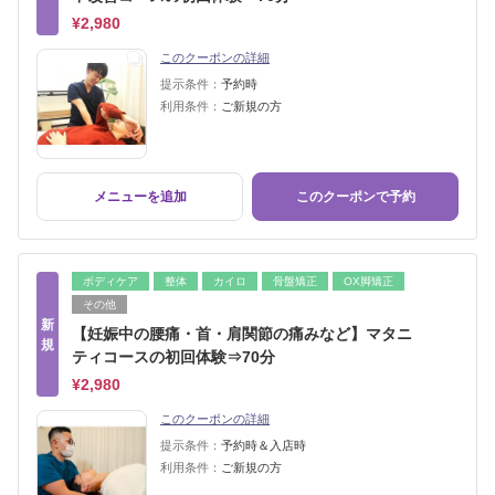
¥2,980
このクーポンの詳細
提示条件：
予約時
利用条件：
ご新規の方
メニューを追加
このクーポンで予約
ボディケア
整体
カイロ
骨盤矯正
OX脚矯正
その他
新
【妊娠中の腰痛・首・肩関節の痛みなど】マタニ
規
ティコースの初回体験⇒70分
¥2,980
このクーポンの詳細
提示条件：
予約時＆入店時
利用条件：
ご新規の方