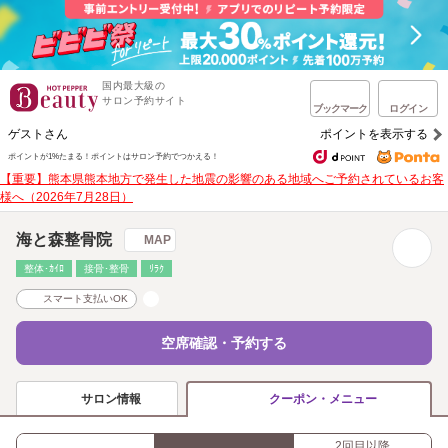
国内最大級の
サロン予約サイト
ブックマーク
ログイン
ゲストさん
ポイントを表示する
ポイントが1%たまる！
ポイントはサロン予約でつかえる！
【重要】熊本県熊本地方で発生した地震の影響のある地域へご予約されているお客
様へ（2026年7月28日）
海と森整骨院
MAP
整体･ｶｲﾛ
接骨･整骨
ﾘﾗｸ
スマート支払いOK
空席確認・予約する
サロン情報
クーポン・メニュー
2回目以降