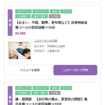
ボディトリ
ボディケア
整体
カイロ
OX脚矯正
接骨・整骨
その他
新
【めまい、不眠、動悸、更年期など】自律神経改
規
善コースの初回体験⇒70分
¥3,980
このクーポンの詳細
提示条件：
予約時＆入店時
利用条件：
ご新規の方
メニューを追加
このクーポンで予約
ボディトリ
ボディケア
整体
カイロ
OX脚矯正
接骨・整骨
その他
新
膝・股関節 【歩行時の痛み、変形性の関節】集
規
中改善コースの初回体験⇒70分