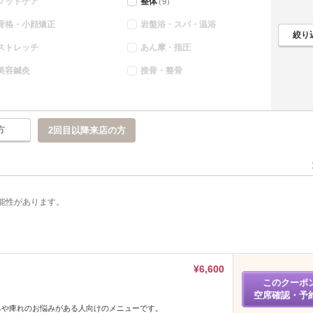
フットケア
整体
（9）
骨格・小顔矯正
岩盤浴・スパ・温浴
ストレッチ
あん摩・指圧
美容鍼灸
接骨・整骨
方
2回目以降来店の方
能性があります。
¥6,600
このクーポ
空席確認・予
みや痺れのお悩みがある人向けのメニューです。