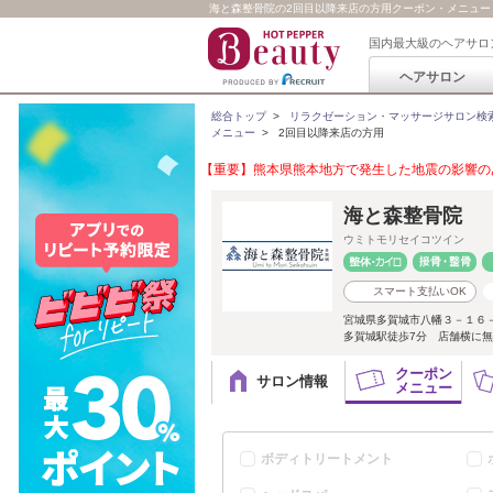
海と森整骨院の2回目以降来店の方用クーポン・メニュー
国内最大級のヘアサロ
ヘアサロン
総合トップ
>
リラクゼーション・マッサージサロン検
メニュー
>
2回目以降来店の方用
【重要】熊本県熊本地方で発生した地震の影響のあ
海と森整骨院
ウミトモリセイコツイン
スマート支払いOK
宮城県多賀城市八幡３－１６
多賀城駅徒歩7分 店舗横に無料
クーポン
サロン情報
メニュー
ボディトリートメント