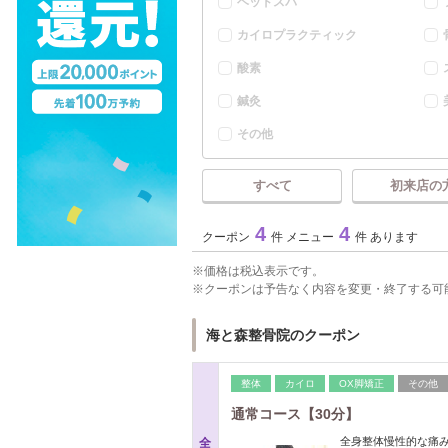
ヘッドスパ
カイロプラクティック
酸素
鍼灸
その他
すべて
初来店の
4
4
クーポン
件 メニュー
件 あります
価格は税込表示です。
クーポンは予告なく内容を変更・終了する可
海と森整骨院のクーポン
整体
カイロ
OX脚矯正
その他
通常コース【30分】
全身整体慢性的な痛
全