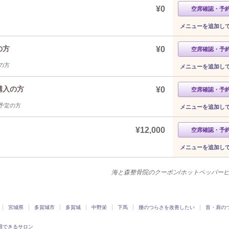
¥0
空席確認・予
メニューを追加し
の方
¥0
空席確認・予
の方
メニューを追加し
購入の方
¥0
空席確認・予
予定の方
メニューを追加し
¥12,000
空席確認・予
メニューを追加し
海と森整骨院のクーポン/ホットペッパー
宮城県
多賀城市
多賀城
中野栄
下馬
腰のつらさを改善したい
首・肩の
用できるサロン