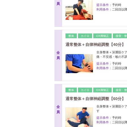
員
提示条件：
予約時
利用条件：
二回目以
整体
カイロ
OX脚矯正
接骨・整
通常整体＋自律神経調整【40分】
全身整体＋深層筋ケ
全
痛・不安感・喉の不
員
提示条件：
予約時
利用条件：
二回目以
整体
カイロ
OX脚矯正
接骨・整
通常整体＋自律神経調整【60分】
全身整体＋深層筋ケ
全
す
員
提示条件：
予約時
利用条件：
二回目以