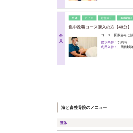
整体
カイロ
骨盤矯正
OX脚矯正
集中改善コース購入の方【40分】
コース・回数券をご
全
員
提示条件：
予約時
利用条件：
二回目以
海と森整骨院のメニュー
整体