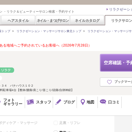
リラクゼーシ
ン ・リラク＆ビューティーサロン検索・予約サイト
ヘアスタイル
ネイル・まつげサロン
ネイルカタログ
リラクサロ
索トップ
>
リラクゼーション・マッサージサロン東北トップ
>
リラクゼーション・マッサージサ
る地域へご予約されているお客様へ（2026年7月28日）
空席確認・予
ブックマー
－３４ パナハウス１０２
駐車場4台【整体/腰痛/肩こり/首こり/頭痛/自律神経】
フォト
スタッフ
ブログ
地図
口コミ
ギャラリー
ボディケア・マッサージ
足裏・リフレ