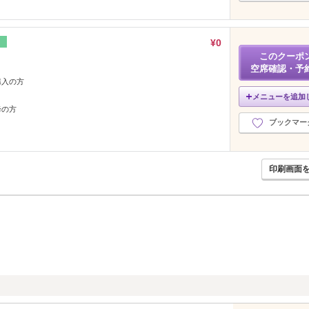
¥0
このクーポ
空席確認・予
購入の方
メニューを追加
降の方
ブックマー
印刷画面