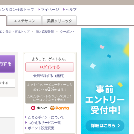
ョンサロン検索トップ
マイページ
ヘルプ
ン
エステサロン
美容クリニック
ロン仙台・宮城トップ
>
海と森整骨院
>
クーポン・
ようこそ、ゲストさん。
約する
ログインする
会員登録する（無料）
クする
ホットペッパービューティーなら
1%
ポイントが
たまる！
ためたポイントをつかっておとく
にサロンをネット予約！
たまるポイントについて
つかえるサービス一覧
ポイント設定変更