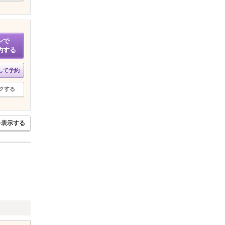
ンで
約する
して予約
クする
を表示する