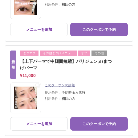
利用条件：
初回の方
メニューを追加
このクーポンで予約
まつエク
その他まつげメニュー
オフ
その他
【上下パーマで中顔面短縮】パリジェンヌ/まつ
新
規
げパーマ
¥11,000
このクーポンの詳細
提示条件：
予約時＆入店時
利用条件：
初回の方
メニューを追加
このクーポンで予約