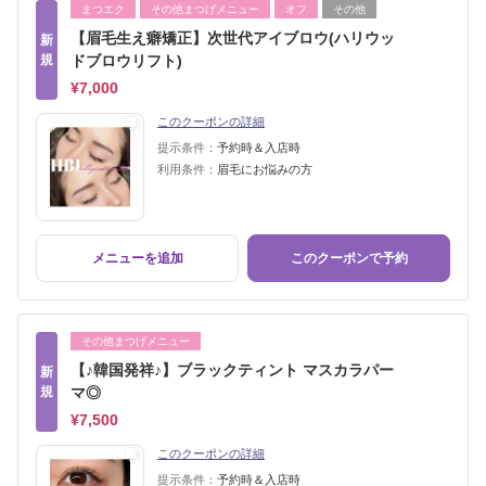
まつエク
その他まつげメニュー
オフ
その他
【眉毛生え癖矯正】次世代アイブロウ(ハリウッ
新
規
ドブロウリフト)
¥7,000
このクーポンの詳細
提示条件：
予約時＆入店時
利用条件：
眉毛にお悩みの方
メニューを追加
このクーポンで予約
その他まつげメニュー
【♪韓国発祥♪】ブラックティント マスカラパー
新
規
マ◎
¥7,500
このクーポンの詳細
提示条件：
予約時＆入店時