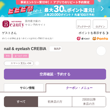
国内最大級の
サロン予約サイト
ブックマーク
ログイン
ゲストさん
ポイントを表示する
ポイントが1%たまる！
ポイントはサロン予約でつかえる！
nail & eyelash CREBIA
MAP
ﾈｲﾙ
まつげ･ﾒｲｸ
スマート支払いOK
空席確認・予約する
サロン情報
クーポン・メニュー
2回目以降
すべて
初来店の方
来店の方