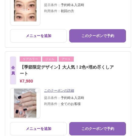
提示条件：
予約時＆入店時
利用条件：
初回の方
メニューを追加
このクーポンで予約
ケアカラー
ジェル
アート
【季節限定デザイン】大人気！2色+埋め尽くしア
全
員
ート
¥7,980
このクーポンの詳細
提示条件：
予約時＆入店時
利用条件：
全てのお客様
メニューを追加
このクーポンで予約