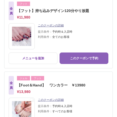
フット
全
【フット】持ち込みデザイン120分やり放題
員
¥11,980
このクーポンの詳細
提示条件：
予約時＆入店時
利用条件：
全てのお客様
メニューを追加
このクーポンで予約
ジェル
フット
全
【Foot＆Hand】 ワンカラー ￥13980
員
¥13,980
このクーポンの詳細
提示条件：
予約時＆入店時
利用条件：
すべてのお客様