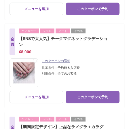
メニューを追加
このクーポンで予約
ケアカラー
ジェル
アート
その他
【SNSで大人気】チークマグネットグラデーショ
全
員
ン
¥8,000
このクーポンの詳細
提示条件：
予約時＆入店時
利用条件：
全てのお客様
メニューを追加
このクーポンで予約
ケアカラー
ジェル
アート
その他
【期間限定デザイン】上品なラメグラ＋カラグ
全