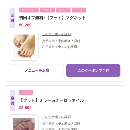
ケアカラー
ジェル
フット
アート
全
初回オフ無料♪【フット】マグネット
員
¥8,200
このクーポンの詳細
提示条件：
予約時＆入店時
利用条件：
全てのお客様
メニューを追加
このクーポンで予約
フット
全
【フット】ミラーorオーロラネイル
員
¥8,500
このクーポンの詳細
提示条件：
予約時＆入店時
利用条件：
全てのお客様