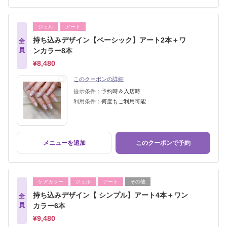
ジェル
アート
持ち込みデザイン【ベーシック】アート2本＋ワ
全
員
ンカラー8本
¥8,480
このクーポンの詳細
提示条件：
予約時＆入店時
利用条件：
何度もご利用可能
メニューを追加
このクーポンで予約
ケアカラー
ジェル
アート
その他
持ち込みデザイン【 シンプル】アート4本＋ワン
全
員
カラー6本
¥9,480