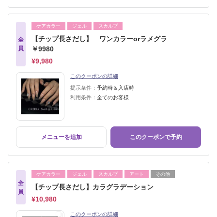
ケアカラー
ジェル
スカルプ
【チップ長さだし】 ワンカラーorラメグラ
全
員
￥9980
¥9,980
このクーポンの詳細
提示条件：
予約時＆入店時
利用条件：
全てのお客様
メニューを追加
このクーポンで予約
ケアカラー
ジェル
スカルプ
アート
その他
全
【チップ長さだし】カラグラデーション
員
¥10,980
このクーポンの詳細