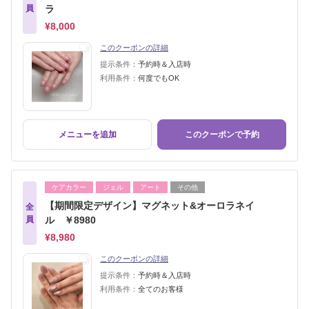
員
ラ
¥8,000
このクーポンの詳細
提示条件：
予約時＆入店時
利用条件：
何度でもOK
メニューを追加
このクーポンで予約
ケアカラー
ジェル
アート
その他
【期間限定デザイン】マグネット&オーロラネイ
全
員
ル ￥8980
¥8,980
このクーポンの詳細
提示条件：
予約時＆入店時
利用条件：
全てのお客様