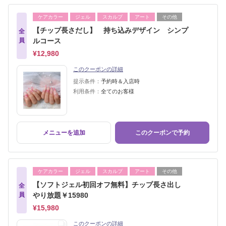
ケアカラー
ジェル
スカルプ
アート
その他
【チップ長さだし】 持ち込みデザイン シンプ
全
員
ルコース
¥12,980
このクーポンの詳細
提示条件：
予約時＆入店時
利用条件：
全てのお客様
メニューを追加
このクーポンで予約
ケアカラー
ジェル
スカルプ
アート
その他
【ソフトジェル初回オフ無料】チップ長さ出し
全
員
やり放題￥15980
¥15,980
このクーポンの詳細