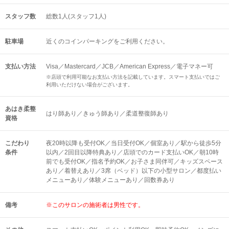
スタッフ数
総数1人(スタッフ1人)
駐車場
近くのコインパーキングをご利用ください。
支払い方法
Visa／Mastercard／JCB／American Express／電子マネー可
※店頭で利用可能なお支払い方法を記載しています。スマート支払いではご
利用いただけない場合がございます。
あはき柔整
はり師あり／きゅう師あり／柔道整復師あり
資格
こだわり
夜20時以降も受付OK／当日受付OK／個室あり／駅から徒歩5分
条件
以内／2回目以降特典あり／店頭でのカード支払いOK／朝10時
前でも受付OK／指名予約OK／お子さま同伴可／キッズスペース
あり／着替えあり／3席（ベッド）以下の小型サロン／都度払い
メニューあり／体験メニューあり／回数券あり
備考
※このサロンの施術者は男性です。