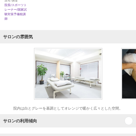
庄司 快瑳
院長/スポーツト
レーナー/国家試
験対策予備校講
師
サロンの雰囲気
院内は白とグレーを基調としてオレンジで暖かく広々とした空間。
サロンの利用傾向