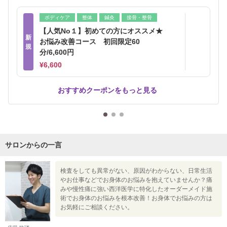
ボディケア
整体
鍼灸
接骨・整骨
【人気No１】初めての方にオススメ★
新
お悩み改善コース 初回限定60
規
分/6,600円
¥6,600
おすすめクーポンをもっと見る
サロンからの一言
検査をしても異常がない、原因がわからない、日常生活
やお仕事などでお身体のお悩みを抱えていませんか？痛
みや慢性痛に強い西洋医学に特化したオーダーメイド施
術でお身体のお悩みを根本改善！お身体でお悩みの方は
お気軽にご相談ください。