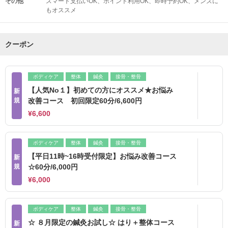
その他
スマート支払いOK
ポイント利用OK
即時予約OK
メンズに
もオススメ
クーポン
ボディケア
整体
鍼灸
接骨・整骨
【人気No１】初めての方にオススメ★お悩み
新
規
改善コース 初回限定60分/6,600円
¥6,600
ボディケア
整体
鍼灸
接骨・整骨
【平日11時~16時受付限定】お悩み改善コース
新
規
☆60分/6,000円
¥6,000
ボディケア
整体
鍼灸
接骨・整骨
☆ ８月限定の鍼灸お試し☆ はり＋整体コース
新