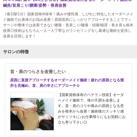
鍼灸/首肩こり/腰痛/姿勢・巻肩改善
《春日駅1分》国家資格W保有！痛みや慢性痛、しびれに特化したオーダーメイ
ド施術でお身体のお悩み改善！原因箇所にしっかりアプローチすることでマッ
サージや整体では改善できない腰痛・首肩こり/膝痛・頭痛/猫背・巻き肩も根本
改善◎技術はもちろん一人一人丁寧なカウンセリングをし最適な施術を提供し
改善を目指します！
サロンの特徴
首・肩のつらさを改善したい
原因に直接アプローチするオーダーメイド施術！疲れの原因となる箇
所を見極め、首、肩の辛さにアプローチ☆
【国家資格保有のベテラン技術】オーダ
ーメイド施術で、体の不調を改善しま
す。首・肩のコリや痛みの原因となる歪
みを根本から改善！施術後のスッキリ感
がヤミツキに♪お仕事帰りにもお気軽にお
立ち寄り下さい◎