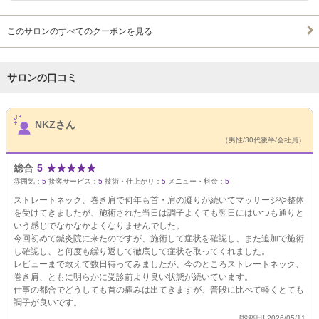
このサロンのすべてのクーポンを見る
サロンの口コミ
サロンPick Up
NKZさん
（男性/30代後半/会社員）
総合
5
★
★
★
★
★
雰囲気：
5
接客サービス：
5
技術・仕上がり：
5
メニュー・料金：
5
ストレートネック、巻き肩で何年も首・肩の凝りが続いてマッサージや整体
を受けてきましたが、施術された当日は調子よくても翌日にはいつも通りと
いう感じでなかなかよくなりませんでした。
今回初めて鍼灸院に来たのですが、施術して症状を確認し、また追加で施術
し確認し、と何度も繰り返して徹底して症状を取ってくれました。
レビューまで敢えて数日待ってみましたが、今のところストレートネック、
巻き肩、ともに明らかに受診前より良い状態が続いています。
仕事の都合でどうしても首の痛みは出てきますが、普段に比べて軽くとても
調子が良いです。
[投稿日] 2026/05/11