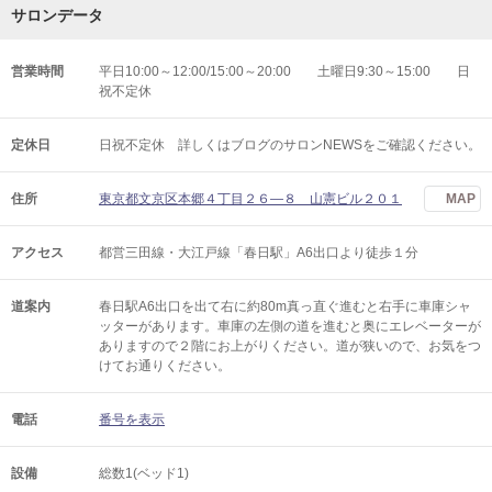
サロンデータ
営業時間
平日10:00～12:00/15:00～20:00 土曜日9:30～15:00 日
祝不定休
定休日
日祝不定休 詳しくはブログのサロンNEWSをご確認ください。
住所
東京都文京区本郷４丁目２６―８ 山憲ビル２０１
MAP
アクセス
都営三田線・大江戸線「春日駅」A6出口より徒歩１分
道案内
春日駅A6出口を出て右に約80m真っ直ぐ進むと右手に車庫シャ
ッターがあります。車庫の左側の道を進むと奥にエレベーターが
ありますので２階にお上がりください。道が狭いので、お気をつ
けてお通りください。
電話
番号を表示
設備
総数1(ベッド1)