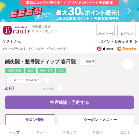
国内最大級の
サロン予約サイト
ブックマーク
ログイン
ゲストさん
ポイントを表示する
ポイントが1%たまる！
ポイントはサロン予約でつかえる！
鍼灸院・整骨院ティップ 春日院
MAP
接骨･整骨
鍼灸
整体･ｶｲﾛ
ﾘﾗｸ
スマート支払いOK
4.67
（108件）
空席確認・予約する
クーポン・メニュー
サロン情報
トップ
フォト
スタッフ
ブログ
口コミ