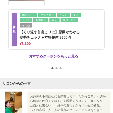
ボディトリ
ボディケア
ヘッド
整体
カイロ
骨盤矯正
鍼灸
接骨・整骨
その他
新
規
【くり返す首肩こりに】原因がわかる
姿勢チェック＋本格整体 3600円
¥3,600
おすすめクーポンをもっと見る
サロンからの一言
お身体の不調は心にも影響します。だからこそ、不調か
ら解放され心まで軽くなる瞬間を作ります。知らなかっ
た自分に出会い、「身体の変化」から「人生の変化」
へ！お客様一人一人の最高のパフォーマンスを引き出