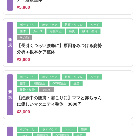
¥5,600
ボディトリ
ボディケア
足裏・リフレ
ヘッド
整体
カイロ
骨盤矯正
鍼灸
接骨・整骨
その他
新
規
【長引くつらい腰痛に】原因をみつける姿勢
分析＋根本ケア整体
¥3,600
ボディトリ
ボディケア
足裏・リフレ
ヘッド
整体
骨盤矯正
OX脚矯正
鍼灸
接骨・整骨
その他
新
規
【妊娠中の腰痛・肩こりに】ママと赤ちゃん
に優しいマタニティ整体 3600円
¥3,600
ボディトリ
ボディケア
ヘッド
整体
カイロ
骨盤矯正
OX脚矯正
鍼灸