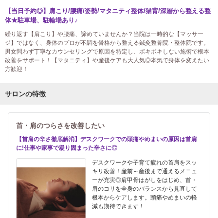
【当日予約◎】肩こり/腰痛/姿勢/マタニティ整体/猫背/深層から整える整
体★駐車場、駐輪場あり♪
繰り返す【肩こり】や腰痛、諦めていませんか？当院は一時的な【マッサー
ジ】ではなく、身体のプロが不調を骨格から整える鍼灸整骨院・整体院です。
男女問わず丁寧なカウンセリングで原因を特定し、ボキボキしない施術で根本
改善をサポート！【マタニティ】や産後ケアも大人気◎本気で身体を変えたい
方歓迎！
サロンの特徴
首・肩のつらさを改善したい
【首肩の辛さ徹底解消】デスクワークでの頭痛やめまいの原因は首肩
に!仕事や家事で凝り固まった辛さに◎
デスクワークや子育て疲れの首肩をスッ
キリ改善！産前～産後まで通えるメニュ
ーが充実◎肩甲骨はがしをはじめ、首・
肩のコリを全身のバランスから見直して
根本からケアします。頭痛やめまいの軽
減も期待できます！