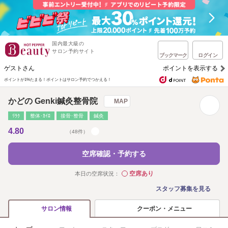
国内最大級の
サロン予約サイト
ブックマーク
ログイン
ゲストさん
ポイントを表示する
ポイントが1%たまる！
ポイントはサロン予約でつかえる！
かどの Genki鍼灸整骨院
MAP
ﾘﾗｸ
整体･ｶｲﾛ
接骨･整骨
鍼灸
4.80
（48件）
空席確認・予約する
空席あり
本日の空席状況：
◯
スタッフ募集を見る
クーポン・メニュー
サロン情報