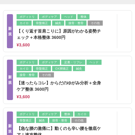
ボディトリ
ボディケア
ヘッド
整体
カイロ
骨盤矯正
鍼灸
接骨・整骨
その他
新
【くり返す首肩こりに】原因がわかる姿勢チ
規
ェック＋本格整体 3600円
¥3,600
ボディトリ
ボディケア
足裏・リフレ
ヘッド
カイロ
骨盤矯正
OX脚矯正
鍼灸
接骨・整骨
その他
新
規
【迷ったらコレ】からだのゆがみ分析＋全身
ケア整体 3600円
¥3,600
ボディトリ
ボディケア
整体
カイロ
骨盤矯正
鍼灸
接骨・整骨
その他
新
【急な腰の激痛に】動くのも辛い腰を徹底ケ
規
ア！速攻整体