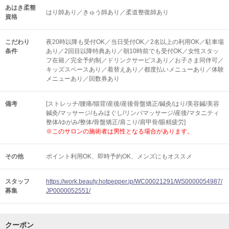
あはき柔整
はり師あり／きゅう師あり／柔道整復師あり
資格
こだわり
夜20時以降も受付OK／当日受付OK／2名以上の利用OK／駐車場
条件
あり／2回目以降特典あり／朝10時前でも受付OK／女性スタッ
フ在籍／完全予約制／ドリンクサービスあり／お子さま同伴可／
キッズスペースあり／着替えあり／都度払いメニューあり／体験
メニューあり／回数券あり
備考
[ストレッチ/腰痛/猫背/産後/産後骨盤矯正/鍼灸/はり/美容鍼/美容
鍼灸/マッサージ/もみほぐし/リンパマッサージ/産後/マタニティ
整体/ゆがみ/整体/骨盤矯正/肩こり/肩甲骨/眼精疲労]
※このサロンの施術者は男性となる場合があります。
その他
ポイント利用OK
即時予約OK
メンズにもオススメ
スタッフ
https://work.beauty.hotpepper.jp/WC00021291/WS0000054987/
募集
JP0000052551/
クーポン