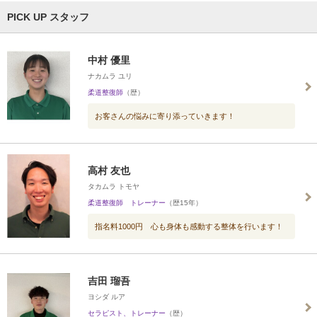
PICK UP スタッフ
中村 優里
ナカムラ ユリ
柔道整復師
（歴）
お客さんの悩みに寄り添っていきます！
高村 友也
タカムラ トモヤ
柔道整復師 トレーナー
（歴15年）
指名料1000円 心も身体も感動する整体を行います！
吉田 瑠吾
ヨシダ ルア
セラピスト、トレーナー
（歴）