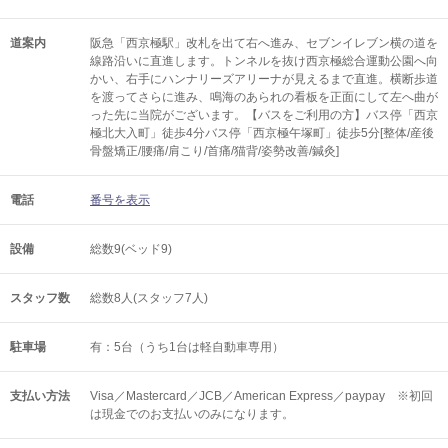
道案内
阪急「西京極駅」改札を出て右へ進み、セブンイレブン横の道を
線路沿いに直進します。トンネルを抜け西京極総合運動公園へ向
かい、右手にハンナリーズアリーナが見えるまで直進。横断歩道
を渡ってさらに進み、鳴海のあられの看板を正面にして左へ曲が
った先に当院がございます。【バスをご利用の方】バス停「西京
極北大入町」徒歩4分バス停「西京極午塚町」徒歩5分[整体/産後
骨盤矯正/腰痛/肩こり/首痛/猫背/姿勢改善/鍼灸]
電話
番号を表示
設備
総数9(ベッド9)
スタッフ数
総数8人(スタッフ7人)
駐車場
有：5台（うち1台は軽自動車専用）
支払い方法
Visa／Mastercard／JCB／American Express／paypay ※初回
は現金でのお支払いのみになります。