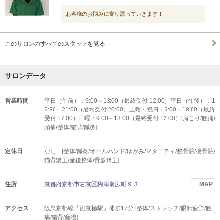
お客様のお悩みに寄り添っていきます！
このサロンのすべてのスタッフを見る
サロンデータ
営業時間
平日（午前）：9:00～13:00（最終受付 12:00）平日（午後）：1
5:30～21:00（最終受付 20:00）土曜・祝日：9:00～18:00（最終
受付 17:00）日曜：9:00～13:00（最終受付 12:00）[肩こり/腰痛/
頭痛/整体/猫背/鍼灸]
定休日
なし [整体/鍼灸/オールハンド/ゆがみ/マタニティ/整骨院/接骨院/
猫背矯正/産後整体/骨盤矯正]
住所
京都府京都市右京区梅津南広町９３
MAP
アクセス
阪急京都線「西京極駅」徒歩17分 [整体/ストレッチ/眼精疲労/腰
痛/猫背/産後]