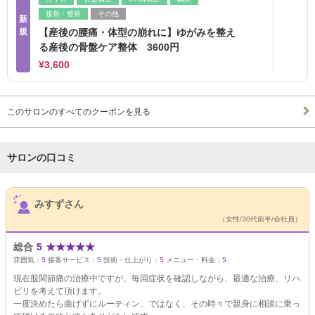
接骨・整骨
その他
新
規
【産後の腰痛・体型の崩れに】ゆがみを整え
る産後の骨盤ケア整体 3600円
¥3,600
このサロンのすべてのクーポンを見る
サロンの口コミ
サロンPick Up
みすずさん
（女性/30代前半/会社員）
総合
5
★
★
★
★
★
雰囲気：
5
接客サービス：
5
技術・仕上がり：
5
メニュー・料金：
5
現在股関節痛の治療中ですが、毎回症状を確認しながら、最適な治療、リハ
ビリを考えて頂けます。
一度決めたら曲げずにルーティン、ではなく、その時々で親身に相談に乗っ