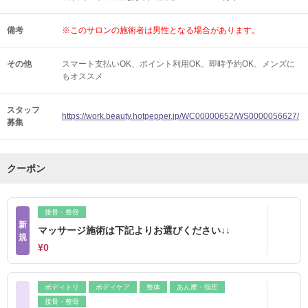
備考
※このサロンの施術者は男性となる場合があります。
その他
スマート支払いOK
ポイント利用OK
即時予約OK
メンズに
もオススメ
スタッフ
https://work.beauty.hotpepper.jp/WC00000652/WS0000056627/
募集
クーポン
接骨・整骨
新
マッサージ施術は下記よりお選びください↓↓
規
¥0
ボディトリ
ボディケア
整体
あん摩・指圧
接骨・整骨