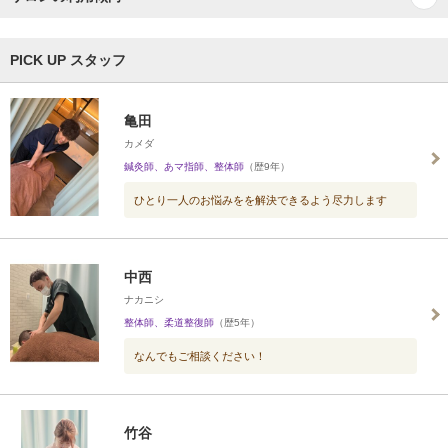
PICK UP スタッフ
亀田
カメダ
鍼灸師、あマ指師、整体師
（歴9年）
ひとり一人のお悩みをを解決できるよう尽力します
中西
ナカニシ
整体師、柔道整復師
（歴5年）
なんでもご相談ください！
竹谷