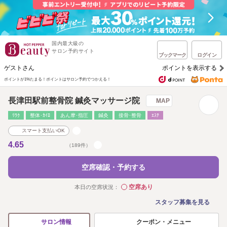
国内最大級の
サロン予約サイト
ブックマーク
ログイン
ゲストさん
ポイントを表示する
ポイントが1%たまる！
ポイントはサロン予約でつかえる！
長津田駅前整骨院 鍼灸マッサージ院
MAP
ﾘﾗｸ
整体･ｶｲﾛ
あん摩･指圧
鍼灸
接骨･整骨
ｴｽﾃ
スマート支払いOK
4.65
（189件）
空席確認・予約する
空席あり
本日の空席状況：
◯
スタッフ募集を見る
クーポン・メニュー
サロン情報