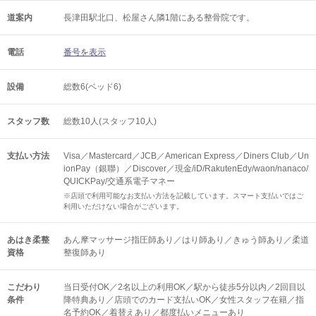
道案内
長津田駅北口、松屋さん隣1階にある整骨院です。
電話
番号を表示
設備
総数6(ベッド6)
スタッフ数
総数10人(スタッフ10人)
支払い方法
Visa／Mastercard／JCB／American Express／Diners Club／Un
ionPay（銀聯）／Discover／現金/iD/RakutenEdy/waon/nanaco/
QUICKPay/交通系電子マネー
※店頭で利用可能なお支払い方法を記載しています。スマート支払いではご
利用いただけない場合がございます。
あはき柔整
あん摩マッサージ指圧師あり／はり師あり／きゅう師あり／柔道
資格
整復師あり
こだわり
当日受付OK／2名以上の利用OK／駅から徒歩5分以内／2回目以
条件
降特典あり／店頭でのカード支払いOK／女性スタッフ在籍／指
名予約OK／着替えあり／都度払いメニューあり