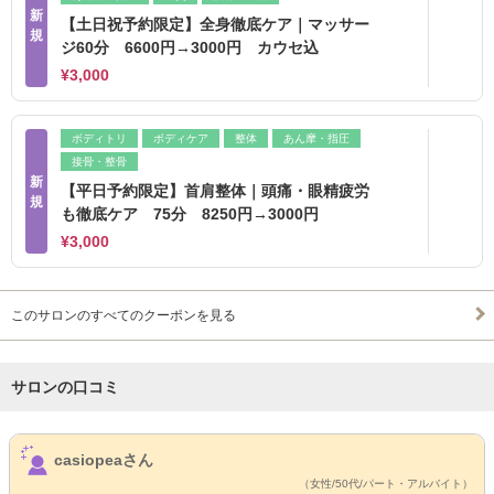
新
【土日祝予約限定】全身徹底ケア｜マッサー
規
ジ60分 6600円→3000円 カウセ込
¥3,000
ボディトリ
ボディケア
整体
あん摩・指圧
接骨・整骨
新
【平日予約限定】首肩整体｜頭痛・眼精疲労
規
も徹底ケア 75分 8250円→3000円
¥3,000
このサロンのすべてのクーポンを見る
サロンの口コミ
サロンPick Up
casiopeaさん
（女性/50代/パート・アルバイト）