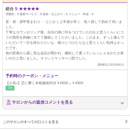
総合
5
★
★
★
★
★
雰囲気：
5
接客サービス：
5
技術・仕上がり：
5
メニュー・料金：
5
首・肩・肩甲骨まわり･･･とにかく上半身が辛く、色々探して初めて伺いま
した。
丁寧なカウンセリング後、自分の体に印をつけていたのかと思うくらいにコ
リの箇所を的確に当てて施術してくださいました。このまま、ずっと揉んで
いただいて一日を終わりたいな、眠りにつけたらなと思うくらい気持よかっ
たです。
他の部屋から親し気な会話が聞かれ、継続して通っていらっしゃるかたが多
いのだと思いました。そういうマッサージ院でした。
[投稿日] 2025/04/11
予約時のクーポン・メニュー
【人気♪】芯に響く本格施術60分￥6600→￥4900
ﾘﾗｸ
サロンからの返信コメントを見る
このサロンのすべての口コミを見る