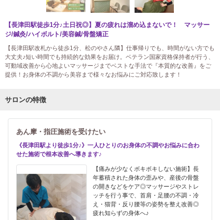
【長津田駅徒歩1分♪土日祝◎】夏の疲れは溜め込まないで！ マッサー
ジ/鍼灸/ハイボルト/美容鍼/骨盤矯正
【長津田駅改札から徒歩1分、松のやさん隣】仕事帰りでも、時間がない方でも
大丈夫♪短い時間でも持続的な効果をお届け。ベテラン国家資格保持者が行う、
可動域改善から心地よいマッサージまでベストな手法で『本質的な改善』をご
提供！お身体の不調から美容まで様々なお悩みにご対応致します！
サロンの特徴
あん摩・指圧施術を受けたい
《長津田駅より徒歩1分♪》一人ひとりのお身体の不調やお悩みに合わ
せた施術で根本改善へ導きます♪
【痛みが少なくボキボキしない施術】長
年蓄積された身体の歪みや、産後の骨盤
の開きなどをケア◎マッサージやストレ
ッチを行う事で、首肩・足腰の不調・冷
え・猫背・反り腰等の姿勢を整え改善◎
疲れ知らずの身体へ♪