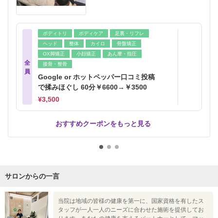
ボディトリ
ボディケア
足裏・リフレ
ヘッド
整体
カイロ
骨盤矯正
OX脚矯正
小顔矯正
あん摩・指圧
全
接骨・整骨
員
Google or ホットペッパー口コミ投稿
で揉みほぐし 60分￥6600→￥3500
¥3,500
おすすめクーポンをもっと見る
サロンからの一言
当院は地域の皆様の健康を第一に、国家資格を有したス
タッフが一人一人のニーズに合わせた施術を提供してお