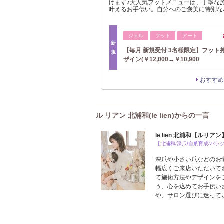
げます♪大人気フットメニューは、丁寧な
叶えるお手伝い。自分へのご褒美に特別な
ジェル
フット
アート
新
【毎月 新規受付 3名様限定】フット
規
ザイン(￥12,000→￥10,900
おすすめ
ル リアン 北浦和(le lien)からの一言
le lien 北浦和【ルリアン
【北浦和/深爪/自爪育成/パラ
深爪や小さい爪などのお
幅広くご来店いただいて
て施術方法やデザインを
う、心を込めてお手伝い
や、サロン選びに迷って