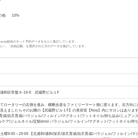
の他
10
%
Beauty経由のネット予約データをもとに集計しています。
ない」「自由記載」を選択された方のデータを集計しています。
浦和区常盤９-19-9 武蔵野ビル１F
出てロータリーの左側を進み、横断歩道をファミリーマート側に渡ります。右方向に
見えましたらそのお隣の【武蔵野ビル１F】の美容室【Noa】内にサロンはありま
爪育成/自爪育成/パラジェル/フィルイン/マグネット/フットネイル/持ち込み/ニュアンス
ルケア/ジェルネイル/定額/enoi パラジェル/フィルイン/マグネット/フットネイル/
00 土曜9:00～20:00 【北浦和/浦和/深爪/深爪育成/自爪育成/パラジェル/フィルイン/マ