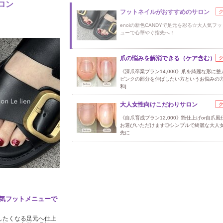
ロン
フットネイルがおすすめのサロン
enoiの新色CANDYで足元を彩る☆大人気フ
ューで心華やぐ指先へ！
爪の悩みを解消できる（ケア含む）
《深爪卒業プラン14,000》爪を綺麗な形に整
ピンクの部分を伸ばしたい方というお悩みの方
和]
大人女性向けこだわりサロン
《自爪育成プラン12,000》艶仕上げor自爪
お選びいただけます◎シンプルで綺麗な大人
先に
人気フットメニューで
慢したくなる足元へ仕上