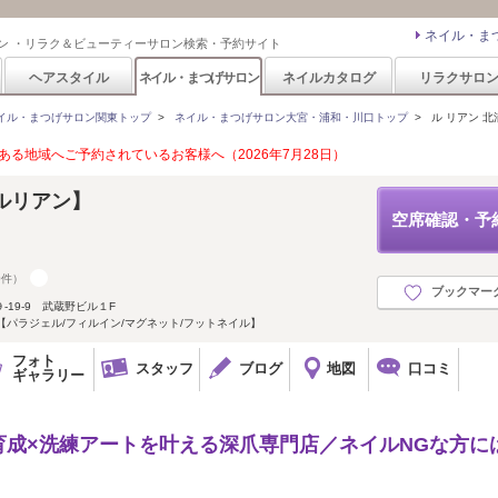
ネイル・ま
ン ・リラク＆ビューティーサロン検索・予約サイト
ヘアスタイル
ネイル・まつげサロン
ネイルカタログ
リラクサロ
イル・まつげサロン関東トップ
>
ネイル・まつげサロン大宮・浦和・川口トップ
>
ル リアン 北浦和
る地域へご予約されているお客様へ（2026年7月28日）
和【ルリアン】
空席確認・予
0件）
ブックマー
19-9 武蔵野ビル１F
【パラジェル/フィルイン/マグネット/フットネイル】
フォト
スタッフ
ブログ
地図
口コミ
ギャラリー
育成×洗練アートを叶える深爪専門店／ネイルNGな方に