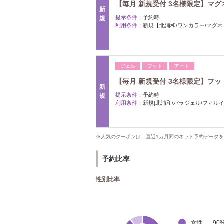
【毎月 新規受付 3名様限定】マグネッ
新
提示条件：
予約時
規
利用条件：
新規【北浦和/ワンカラー/マグ
ジェル
フット
アート
【毎月 新規受付 3名様限定】フット定
新
提示条件：
予約時
規
利用条件：
新規[北浦和/パラジェル/フィルイン
※人気のクーポンは、直近1カ月間のネット予約データ
予約比率
性別比率
女性
90