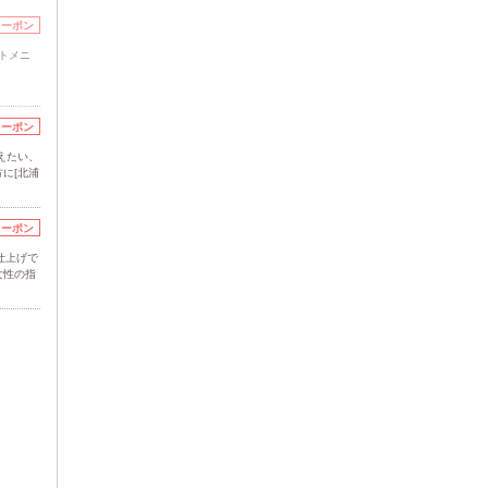
クーポン
ットメニ
クーポン
えたい、
に[北浦
クーポン
風仕上げで
女性の指