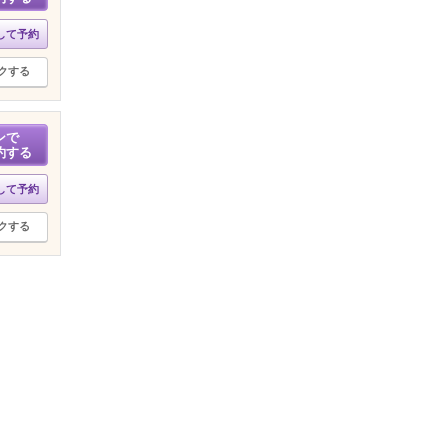
して予約
クする
ンで
約する
して予約
クする