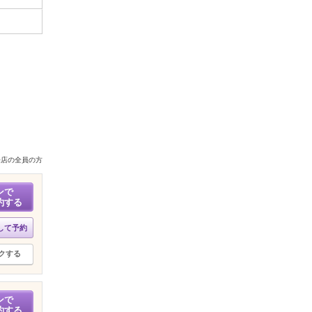
来店の全員の方
ンで
約する
して予約
クする
ンで
約する