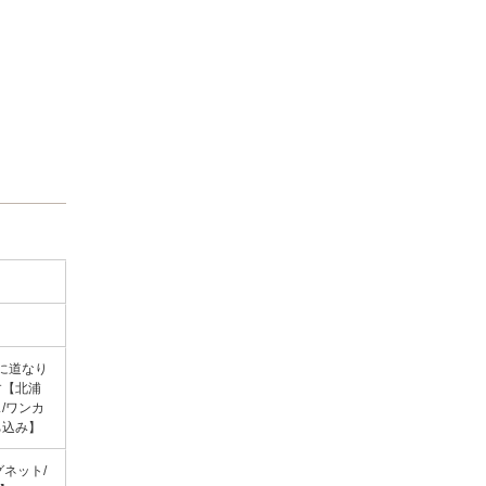
に道なり
す【北浦
/ワンカ
持ち込み】
グネット/