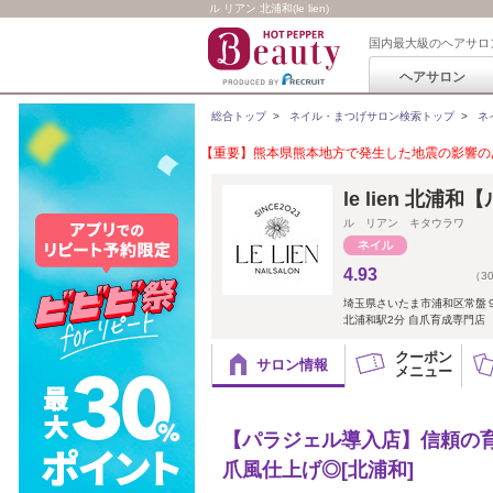
ル リアン 北浦和(le lien)
国内最大級のヘアサロ
ヘアサロン
総合トップ
>
ネイル・まつげサロン検索トップ
>
ネ
【重要】熊本県熊本地方で発生した地震の影響のあ
le lien 北浦
ル リアン キタウラワ
4.93
（3
埼玉県さいたま市浦和区常盤９-
北浦和駅2分 自爪育成専門店 
クーポン
サロン情報
メニュー
【パラジェル導入店】信頼の
爪風仕上げ◎[北浦和]