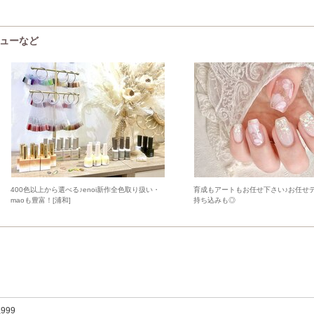
メニューなど
400色以上から選べる♪enoi新作全色取り扱い・
育成もアートもお任せ下さい♪お任せ
maoも豊富！[浦和]
持ち込みも◎
,999