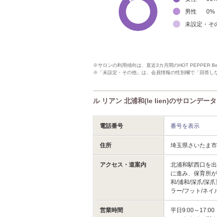
男性
0
%
未設定・そ
※サロンの利用傾向は、直近3カ月間のHOT PEPPER 
※「未設定・その他」は、会員情報の性別欄で「回答し
ル リアン 北浦和(le lien)のサロンデータ
電話番号
番号を表示
住所
埼玉県さいたま市
アクセス・道案内
北浦和駅西口を
に進み、保育所が
和/浦和/深爪/深
ラー/フット/ネイ
営業時間
平日9:00～17: