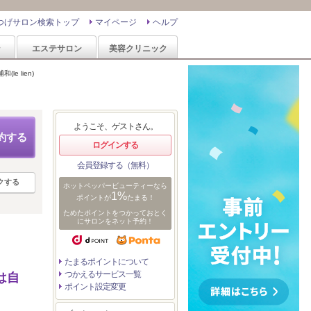
つげサロン検索トップ
マイページ
ヘルプ
ン
エステサロン
美容クリニック
(le lien)
ようこそ、ゲストさん。
約する
ログインする
会員登録する（無料）
クする
ホットペッパービューティーなら
1%
ポイントが
たまる！
ためたポイントをつかっておとく
にサロンをネット予約！
たまるポイントについて
つかえるサービス一覧
は自
ポイント設定変更