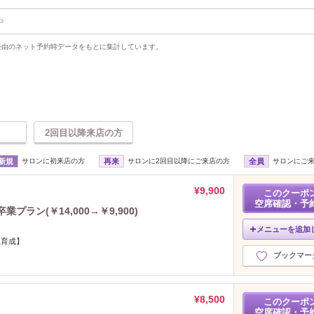
中
uty経由のネット予約時データをもとに集計しています。
2回目以降来店の方
新規
サロンに初来店の方
再来
サロンに2回目以降にご来店の方
全員
サロンにご
¥9,900
このクーポ
空席確認・予
プラン(￥14,000→￥9,900)
メニューを追加
爪育成】
ブックマー
¥8,500
このクーポ
空席確認・予