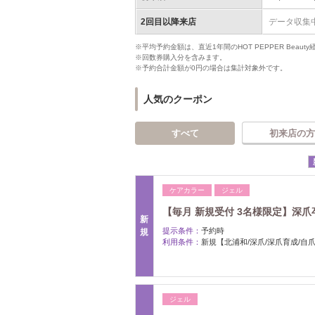
2回目以降来店
データ収集
※平均予約金額は、直近1年間のHOT PEPPER Bea
※回数券購入分を含みます。
※予約合計金額が0円の場合は集計対象外です。
人気のクーポン
すべて
初来店の方
ケアカラー
ジェル
【毎月 新規受付 3名様限定】深爪卒業
新
提示条件：
予約時
規
利用条件：
新規【北浦和/深爪/深爪育成/自
ジェル