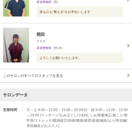
柔道整復師
（歴）
体も心も“整える”をお手伝いします
岡田
オカダ
柔道整復師
（歴1年）
よろしくお願いいたします。
このサロンのすべてのスタッフを見る
サロンデータ
営業時間
月～土 9:00～12:00・15:00～20:00/日・祝 9:00～13:00・15:00
～19:00 [マッサージ/もみほぐし/小顔/むくみ/骨盤矯正/肩こり/肩
甲骨/ストレッチ/眼精疲労/頭痛/腰痛/猫背/産後/鍼灸/はり/美容鍼/
美容鍼灸がおススメ]