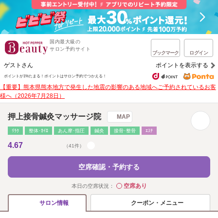
国内最大級の
サロン予約サイト
ブックマーク
ログイン
ゲストさん
ポイントを表示する
ポイントが1%たまる！
ポイントはサロン予約でつかえる！
【重要】熊本県熊本地方で発生した地震の影響のある地域へご予約されているお客
様へ（2026年7月28日）
押上接骨鍼灸マッサージ院
MAP
ﾘﾗｸ
整体･ｶｲﾛ
あん摩･指圧
鍼灸
接骨･整骨
ｴｽﾃ
4.67
（41件）
空席確認・予約する
空席あり
本日の空席状況：
◯
クーポン・メニュー
サロン情報