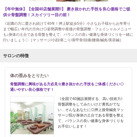
【年中無休】【全国40店舗展開!!】 磨き抜かれた手技を良心価格でご提
供☆骨盤調整！スカイツリー目の前！
《近隣の方に愛され続けて40年！押上駅徒歩5分》小さなお子様からお年寄り
まで幅広い年代の方向け◎姿勢調整や産後の骨盤調整・フェイシャルメニュー
も♪身体の土台である骨盤を整えて、バランスの良い健康な身体づくりを一緒に
行いましょう◇［マッサージ/小顔/肩こり/肩甲骨/頭痛/腰痛/鍼灸/美容鍼］
サロンの特徴
体の歪みをとりたい
骨盤調整に興味がある方必見☆磨き抜かれた手技をご体感ください◇
通いやすい良心価格です！
《全国で40施設展開する、高い技術力》
骨盤調整をしてみたいけど勇気がでな
い…そんなあなたに◎押上接骨鍼灸マッ
サージ院が身体の土台である骨盤を整え
て、バランスの良い健康な身体づくりを
お手伝いします！