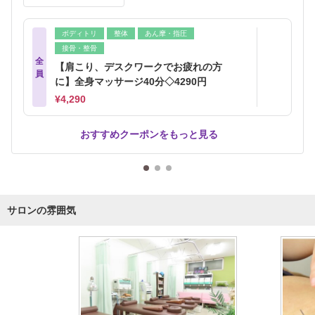
ボディトリ
整体
あん摩・指圧
接骨・整骨
全
【肩こり、デスクワークでお疲れの方
員
に】全身マッサージ40分◇4290円
¥4,290
おすすめクーポンをもっと見る
サロンの雰囲気