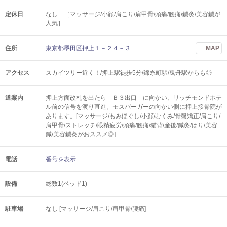
定休日
なし ［マッサージ/小顔/肩こり/肩甲骨/頭痛/腰痛/鍼灸/美容鍼が
人気］
住所
東京都墨田区押上１－２４－３
MAP
アクセス
スカイツリー近く！/押上駅徒歩5分/錦糸町駅/曳舟駅からも◎
道案内
押上方面改札を出たら Ｂ３出口 に向かい、リッチモンドホテ
ル前の信号を渡り直進。モスバーガーの向かい側に押上接骨院が
あります。[マッサージ/もみほぐし/小顔/むくみ/骨盤矯正/肩こり/
肩甲骨/ストレッチ/眼精疲労/頭痛/腰痛/猫背/産後/鍼灸/はり/美容
鍼/美容鍼灸がおススメ◎]
電話
番号を表示
設備
総数1(ベッド1)
駐車場
なし [マッサージ/肩こり/肩甲骨/腰痛]