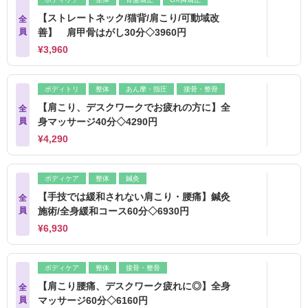
【ストレートネック/猫背/肩こり/可動域改
全
員
善】 肩甲骨はがし30分◇3960円
¥3,960
ボディトリ
整体
あん摩・指圧
接骨・整骨
【肩こり、デスクワークでお疲れの方に】全
全
員
身マッサージ40分◇4290円
¥4,290
ボディケア
整体
鍼灸
【手技では緩和されない肩こり・腰痛】鍼灸
全
員
施術/全身緩和コース60分◇6930円
¥6,930
ボディケア
整体
接骨・整骨
【肩こり腰痛、デスクワーク疲れに◎】全身
全
員
マッサージ60分◇6160円