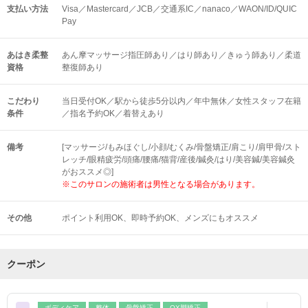
支払い方法
Visa／Mastercard／JCB／交通系IC／nanaco／WAON/ID/QUIC
Pay
あはき柔整
あん摩マッサージ指圧師あり／はり師あり／きゅう師あり／柔道
資格
整復師あり
こだわり
当日受付OK／駅から徒歩5分以内／年中無休／女性スタッフ在籍
条件
／指名予約OK／着替えあり
備考
[マッサージ/もみほぐし/小顔/むくみ/骨盤矯正/肩こり/肩甲骨/スト
レッチ/眼精疲労/頭痛/腰痛/猫背/産後/鍼灸/はり/美容鍼/美容鍼灸
がおススメ◎]
※このサロンの施術者は男性となる場合があります。
その他
ポイント利用OK
即時予約OK
メンズにもオススメ
クーポン
ボディケア
整体
骨盤矯正
OX脚矯正