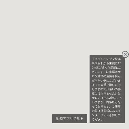
【セブンイレブン松本
島内店】から東側に15
0mほど進んだ場所にご
ざいます。駐車場はサ
ロン建物の道路を挟ん
だ向かい側にございま
す（※大通り沿いにあ
りますので川沿いの脇
道には入りません）当
サロンはビル2階にござ
いますが、内階段とな
っております。ご来店
の際は外扉横にあるイ
ンターフォンを押して
地図アプリで見る
ください。