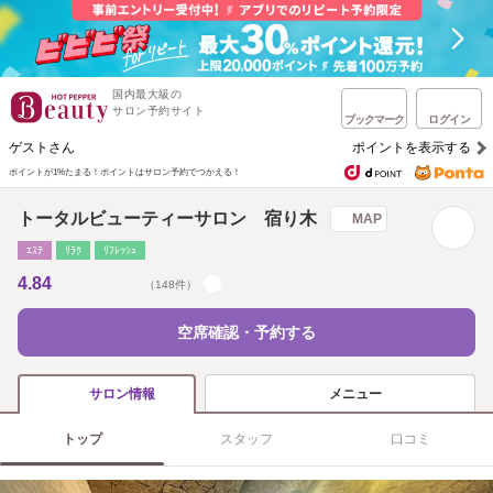
国内最大級の
サロン予約サイト
ブックマーク
ログイン
ゲストさん
ポイントを表示する
ポイントが1%たまる！
ポイントはサロン予約でつかえる！
トータルビューティーサロン 宿り木
MAP
ｴｽﾃ
ﾘﾗｸ
ﾘﾌﾚｯｼｭ
4.84
（148件）
空席確認・予約する
メニュー
サロン情報
トップ
スタッフ
口コミ