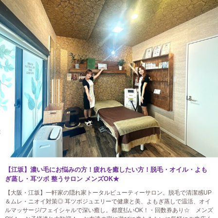
【江坂】濃い毛にお悩みの方！疲れを癒したい方！脱毛・オイル・よも
ぎ蒸し・耳ツボ 整うサロン メンズOK★
【大阪・江坂】一軒家の隠れ家トータルビューティーサロン。脱毛で清潔感UP
＆ムレ・ニオイ対策◎ 耳ツボジュエリーで健康と美、よもぎ蒸しで温活、オイ
ルマッサージ/フェイシャルで深い癒し。都度払いOK！・回数券あり☆ メンズ