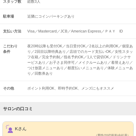
スタッフ数
総数3人
駐車場
近隣にコインパーキングあり
支払い方法
Visa／Mastercard／JCB／American Express／ＰＡＹ ID
こだわり
夜20時以降も受付OK／当日受付OK／2名以上の利用OK／個室あ
条件
り／2回目以降特典あり／店頭でのカード支払いOK／女性スタッ
フ在籍／完全予約制／指名予約OK／1人で貸切OK／ドリンクサ
ービスあり／お子さま同伴可／メイクルームあり／着替えあり／
つけ放題メニューあり／都度払いメニューあり／体験メニューあ
り／回数券あり
その他
ポイント利用OK
即時予約OK
メンズにもオススメ
サロンの口コミ
サロンPick Up
Kさん
（男性/20代前半/会社員）