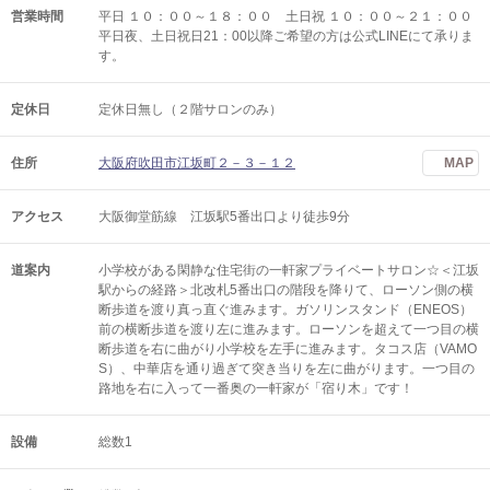
営業時間
平日 １０：００～１８：００ 土日祝 １０：００～２１：００
平日夜、土日祝日21：00以降ご希望の方は公式LINEにて承りま
す。
定休日
定休日無し（２階サロンのみ）
住所
大阪府吹田市江坂町２－３－１２
MAP
アクセス
大阪御堂筋線 江坂駅5番出口より徒歩9分
道案内
小学校がある閑静な住宅街の一軒家プライベートサロン☆＜江坂
駅からの経路＞北改札5番出口の階段を降りて、ローソン側の横
断歩道を渡り真っ直ぐ進みます。ガソリンスタンド（ENEOS）
前の横断歩道を渡り左に進みます。ローソンを超えて一つ目の横
断歩道を右に曲がり小学校を左手に進みます。タコス店（VAMO
S）、中華店を通り過ぎて突き当りを左に曲がります。一つ目の
路地を右に入って一番奥の一軒家が「宿り木」です！
設備
総数1