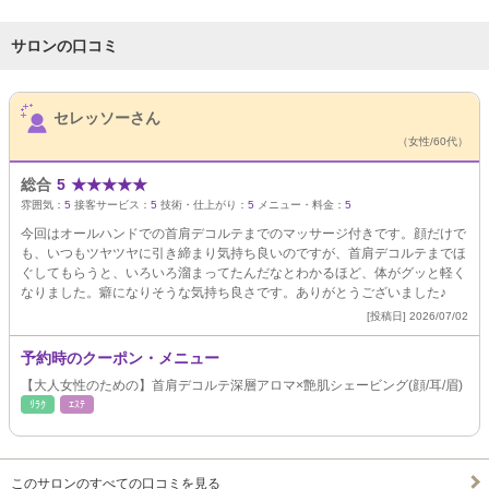
サロンの口コミ
サロンPick Up
セレッソーさん
（女性/60代）
総合
5
★
★
★
★
★
雰囲気：
5
接客サービス：
5
技術・仕上がり：
5
メニュー・料金：
5
今回はオールハンドでの首肩デコルテまでのマッサージ付きです。顔だけで
も、いつもツヤツヤに引き締まり気持ち良いのですが、首肩デコルテまでほ
ぐしてもらうと、いろいろ溜まってたんだなとわかるほど、体がグッと軽く
なりました。癖になりそうな気持ち良さです。ありがとうございました♪
[投稿日] 2026/07/02
予約時のクーポン・メニュー
【大人女性のための】首肩デコルテ深層アロマ×艶肌シェービング(顔/耳/眉)
ﾘﾗｸ
ｴｽﾃ
このサロンのすべての口コミを見る