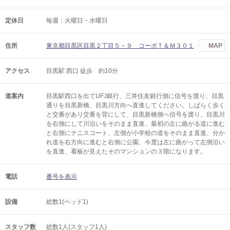
定休日
毎週：火曜日・水曜日
住所
東京都目黒区目黒２丁目５－９ コーポＴ＆Ｍ３０１
MAP
アクセス
目黒駅 西口 徒歩 約10分
道案内
目黒駅西口を出てUFJ銀行、三井住友銀行側に信号を渡り、目黒
通りを目黒新橋、目黒川方向へ直進してください。しばらく歩く
と交番があり交番を背にして、目黒新橋側へ信号を渡り、目黒川
を右側にして川沿いをそのまま直進、最初の左に曲がる道に進む
と右側にテニスコート、左側が小学校の道をそのまま直進、分か
れ道を右方向に進むと右側に公園、今度は左に曲がって左側沿い
を直進、看板が見えたそのマンションの３階になります。
電話
番号を表示
設備
総数1(ベッド1)
スタッフ数
総数1人(スタッフ1人)