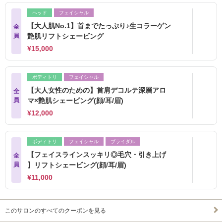
ヘッド
フェイシャル
【大人肌No.1】首までたっぷり♪生コラーゲン
全
員
艶肌リフトシェービング
¥15,000
ボディトリ
フェイシャル
【大人女性のための】首肩デコルテ深層アロ
全
員
マ×艶肌シェービング(顔/耳/眉)
¥12,000
ボディトリ
フェイシャル
ブライダル
【フェイスラインスッキリ◎毛穴・引き上げ
全
員
】リフトシェービング(顔/耳/眉)
¥11,000
このサロンのすべてのクーポンを見る