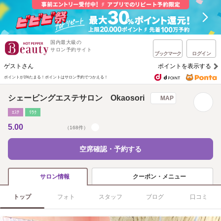
国内最大級の
サロン予約サイト
ブックマーク
ログイン
ゲストさん
ポイントを表示する
ポイントが1%たまる！
ポイントはサロン予約でつかえる！
シェービングエステサロン Okaosori
MAP
ｴｽﾃ
ﾘﾗｸ
5.00
（168件）
空席確認・予約する
クーポン・メニュー
サロン情報
トップ
フォト
スタッフ
ブログ
口コミ