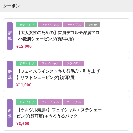
クーポン
ボディトリ
フェイシャル
ブライダル
その他
【大人女性のための】首肩デコルテ深層アロ
新
規
マ×艶肌シェービング(顔/耳/眉)
¥12,000
ボディトリ
フェイシャル
ブライダル
【フェイスラインスッキリ◎毛穴・引き上げ
新
規
】リフトシェービング(顔/耳/眉)
¥11,000
ボディトリ
フェイシャル
ブライダル
【ツルツル素肌♪】フェイシャルエステシェー
新
規
ビング(顔耳眉)＋うるうるパック
¥6,600