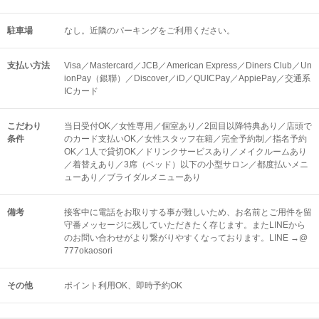
駐車場
なし。近隣のパーキングをご利用ください。
支払い方法
Visa／Mastercard／JCB／American Express／Diners Club／Un
ionPay（銀聯）／Discover／iD／QUICPay／AppiePay／交通系
ICカード
こだわり
当日受付OK／女性専用／個室あり／2回目以降特典あり／店頭で
条件
のカード支払いOK／女性スタッフ在籍／完全予約制／指名予約
OK／1人で貸切OK／ドリンクサービスあり／メイクルームあり
／着替えあり／3席（ベッド）以下の小型サロン／都度払いメニ
ューあり／ブライダルメニューあり
備考
接客中に電話をお取りする事が難しいため、お名前とご用件を留
守番メッセージに残していただきたく存じます。またLINEから
のお問い合わせがより繋がりやすくなっております。LINE →@
777okaosori
その他
ポイント利用OK
即時予約OK