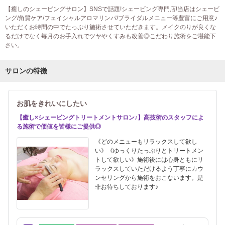
【癒しのシェービングサロン】SNSで話題!シェービング専門店!当店はシェービ
ング/角質ケア/フェイシャルアロマリンパ/ブライダルメニュー等豊富にご用意♪
いただくお時間の中でたっぷり施術させていただきます。メイクのりが良くな
るだけでなく毎月のお手入れでツヤやくすみも改善◎こだわり施術をご堪能下
さい。
サロンの特徴
お肌をきれいにしたい
【癒し×シェービングトリートメントサロン♪】高技術のスタッフによ
る施術で価値を皆様にご提供◎
《どのメニューもリラックスして欲し
い》《ゆっくりたっぷりとトリートメン
トして欲しい》施術後には心身ともにリ
ラックスしていただけるよう丁寧にカウ
ンセリングから施術をおこないます。是
非お待ちしております♪