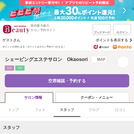
国内最大級の
サロン予約サイト
ブックマーク
ログイン
ゲストさん
ポイントを表示する
ポイントが1%たまる！
ポイントはサロン予約でつかえる！
シェービングエステサロン Okaosori
MAP
ｴｽﾃ
ﾘﾗｸ
空席確認・予約する
クーポン・メニュー
サロン情報
トップ
フォト
スタッフ
ブログ
口コミ
スタッフ