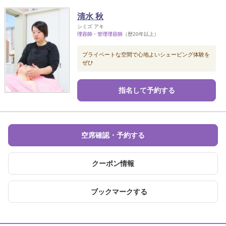
清水 秋
シミズ アキ
理容師・管理理容師
（歴20年以上）
プライベートな空間で心地よいシェービング体験を
ぜひ
指名して予約する
空席確認・予約する
クーポン情報
ブックマークする