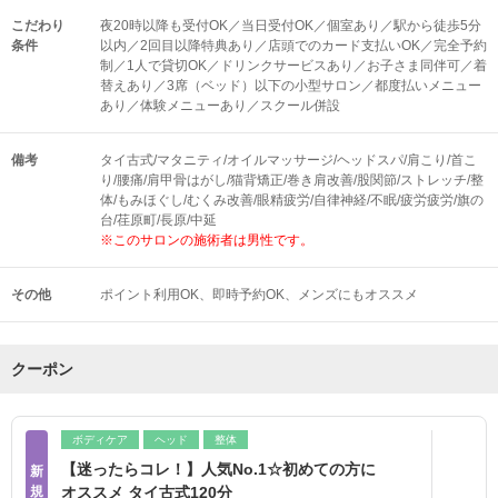
こだわり
夜20時以降も受付OK／当日受付OK／個室あり／駅から徒歩5分
条件
以内／2回目以降特典あり／店頭でのカード支払いOK／完全予約
制／1人で貸切OK／ドリンクサービスあり／お子さま同伴可／着
替えあり／3席（ベッド）以下の小型サロン／都度払いメニュー
あり／体験メニューあり／スクール併設
備考
タイ古式/マタニティ/オイルマッサージ/ヘッドスパ/肩こり/首こ
り/腰痛/肩甲骨はがし/猫背矯正/巻き肩改善/股関節/ストレッチ/整
体/もみほぐし/むくみ改善/眼精疲労/自律神経/不眠/疲労疲労/旗の
台/荏原町/長原/中延
※このサロンの施術者は男性です。
その他
ポイント利用OK
即時予約OK
メンズにもオススメ
クーポン
ボディケア
ヘッド
整体
【迷ったらコレ！】人気No.1☆初めての方に
新
規
オススメ タイ古式120分