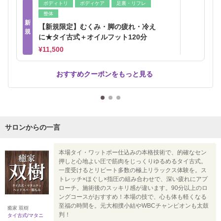
ボディトリ
ボディケア
足裏・リフレ
整体
新
【新規限定】むくみ・脚の疲れ・冷え
規
に★タイ古式＋オイルフット120分
¥11,500
おすすめクーポンをもっと見る
サロンからの一言
本場タイ・ワットポー仕込みの本格技術で、的確なセン
押しと心地よい圧で筋肉をじっくりゆるめるタイ古式。
一度受けるとリピート多数の極上リラックス体験を。ス
トレッチ×ほぐし×指圧の組み合わせで、深い疲れにアプ
ローチ。施術後のスッキリ感が違います。90分以上のロ
ングコースがおすすめ！本場の技で、心も体も軽くなる
至福の時間を。元大相撲小結やWBCチャンピオンも太鼓
癒家 双樹
判！
タイ古式/マタニ