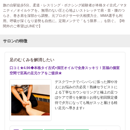
旗の台駅徒歩5分。柔道・レスリング・ボクシング経験者が本格タイ古式／マタ
ニティ／オイルケアを。無理のない圧と心地よいストレッチで肩・首・腰のつ
らさ、巻き肩を深部から調整。元プロボクサーや大相撲力士、MMA選手も利
用。呼吸が深くなり姿勢も自然に。定期メンテで「もう限界…」を防ぐ。【時
間外のご希望はLINEで】
サロンの特徴
足のむくみを解消したい
口コミ★4.96◆本格タイ古式×深圧オイルで全身スッキリ！至福の個室
空間で至高の足元ケアをご提供★
デスクワークでパンパンに張った脚や冷
えにお悩みの方必見！熟練セラピストに
よる丁寧なカウンセリングと極上の足つ
ぼケアで滞りを解放☆お得な初回限定優
待で夕方になっても靴がスッと履ける軽
い足元へ導きます♪