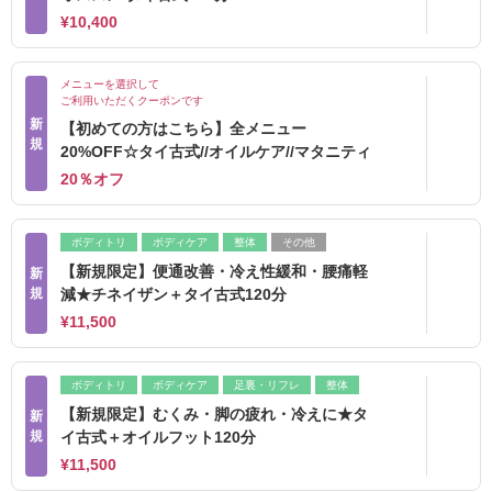
¥10,400
メニューを選択して
ご利用いただくクーポンです
新
【初めての方はこちら】全メニュー
規
20%OFF☆タイ古式//オイルケア//マタニティ
20％オフ
ボディトリ
ボディケア
整体
その他
【新規限定】便通改善・冷え性緩和・腰痛軽
新
規
減★チネイザン＋タイ古式120分
¥11,500
ボディトリ
ボディケア
足裏・リフレ
整体
【新規限定】むくみ・脚の疲れ・冷えに★タ
新
規
イ古式＋オイルフット120分
¥11,500