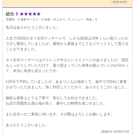
（女性/40代）
総合
5
★
★
★
★
★
雰囲気：
5
接客サービス：
5
技術・仕上がり：
5
メニュー・料金：
5
先日はありがとうございました。
人生で2回目のタイ古式マッサージで、しかも前回は10年くらい前だったの
で少し緊張していましたが、最初から最後までとてもリラックスして受ける
ことができました。
タイ古式マッサージはストレッチ中心というイメージがありましたが、指圧
もしっかりしていただけて、凝り固まっていた身体が緩んでいくのが分かっ
て、本当に気持ち良かったです。
120分で予約していましたが、あまりにも心地良くて、途中で150分に変更
させていただきました。快く対応してくださり、ありがとうございました。
施術も接客もとても丁寧で、安心してお任せできました。
お店の雰囲気も居心地が良く、癒やしの時間を過ごせました。
また自分へのご褒美に伺います。その際はよろしくお願いします。
ありがとうございました。
[投稿日] 2026/07/05