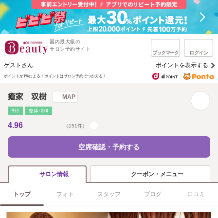
国内最大級の
サロン予約サイト
ブックマーク
ログイン
ゲストさん
ポイントを表示する
ポイントが1%たまる！
ポイントはサロン予約でつかえる！
癒家 双樹
MAP
ﾘﾗｸ
整体･ｶｲﾛ
4.96
（151件）
空席確認・予約する
クーポン・メニュー
サロン情報
トップ
フォト
スタッフ
ブログ
口コミ