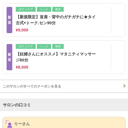
ボディケア
ヘッド
整体
【新規限定】首肩・背中のガチガチに★タイ
新
規
古式×トーク.セン90分
¥9,000
ボディケア
ヘッド
整体
【妊婦さんにオススメ】マタニティマッサー
新
規
ジ80分
¥8,000
このサロンのすべてのクーポンを見る
サロンの口コミ
サロンPick Up
りーさん