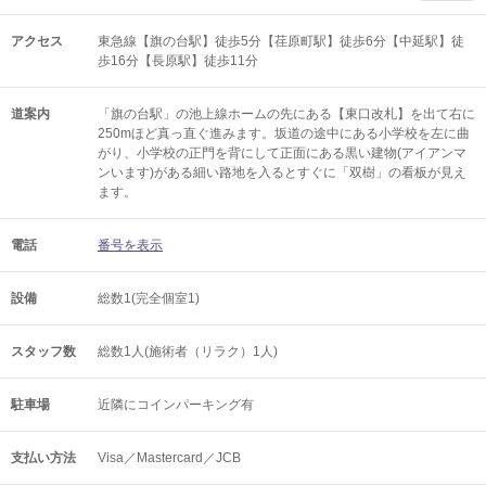
アクセス
東急線【旗の台駅】徒歩5分【荏原町駅】徒歩6分【中延駅】徒
歩16分【長原駅】徒歩11分
道案内
「旗の台駅」の池上線ホームの先にある【東口改札】を出て右に
250mほど真っ直ぐ進みます。坂道の途中にある小学校を左に曲
がり、小学校の正門を背にして正面にある黒い建物(アイアンマ
ンいます)がある細い路地を入るとすぐに「双樹」の看板が見え
ます。
電話
番号を表示
設備
総数1(完全個室1)
スタッフ数
総数1人(施術者（リラク）1人)
駐車場
近隣にコインパーキング有
支払い方法
Visa／Mastercard／JCB