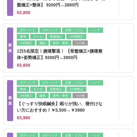
盤矯正+整体】 9200円→2800円
¥2,800
ボディトリ
ボディケア
足裏・リフレ
ヘッド
整体
カイロ
骨盤矯正
OX脚矯正
小顔矯正
鍼灸
接骨・整骨
その他
新
規
1日5名限定！腰痛撃退！ 【骨盤矯正+腰痛整
体+姿勢矯正】9200円→2800円
¥2,800
ボディトリ
ボディケア
足裏・リフレ
ヘッド
整体
カイロ
骨盤矯正
OX脚矯正
小顔矯正
鍼灸
接骨・整骨
その他
新
規
【ぐっすり快眠鍼灸】眠りが浅い、寝付けな
い方におすすめ！￥5,500→￥3980
¥3,980
ボディトリ
ボディケア
足裏・リフレ
ヘッド