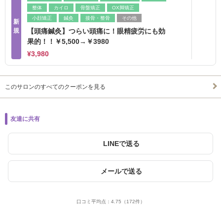
整体
カイロ
骨盤矯正
OX脚矯正
小顔矯正
鍼灸
接骨・整骨
その他
新
規
【頭痛鍼灸】つらい頭痛に！眼精疲労にも効
果的！！￥5,500→￥3980
¥3,980
このサロンのすべてのクーポンを見る
友達に共有
LINEで送る
メールで送る
口コミ平均点：
4.75
（172件）