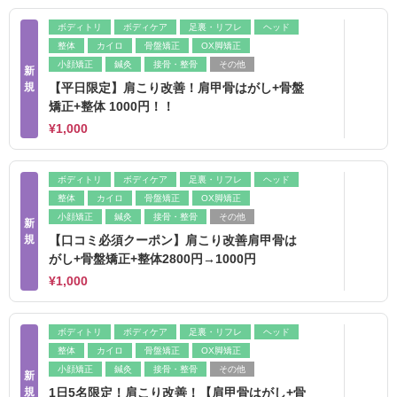
ボディトリ
ボディケア
足裏・リフレ
ヘッド
整体
カイロ
骨盤矯正
OX脚矯正
小顔矯正
鍼灸
接骨・整骨
その他
新
規
【平日限定】肩こり改善！肩甲骨はがし+骨盤
矯正+整体 1000円！！
¥1,000
ボディトリ
ボディケア
足裏・リフレ
ヘッド
整体
カイロ
骨盤矯正
OX脚矯正
小顔矯正
鍼灸
接骨・整骨
その他
新
規
【口コミ必須クーポン】肩こり改善肩甲骨は
がし+骨盤矯正+整体2800円→1000円
¥1,000
ボディトリ
ボディケア
足裏・リフレ
ヘッド
整体
カイロ
骨盤矯正
OX脚矯正
小顔矯正
鍼灸
接骨・整骨
その他
新
規
1日5名限定！肩こり改善！【肩甲骨はがし+骨