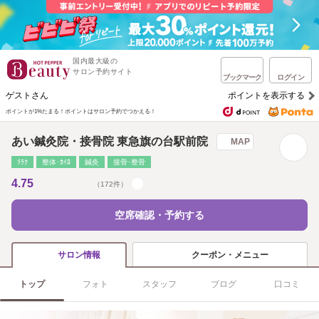
国内最大級の
サロン予約サイト
ブックマーク
ログイン
ゲストさん
ポイントを表示する
ポイントが1%たまる！
ポイントはサロン予約でつかえる！
あい鍼灸院・接骨院 東急旗の台駅前院
MAP
ﾘﾗｸ
整体･ｶｲﾛ
鍼灸
接骨･整骨
4.75
（172件）
空席確認・予約する
クーポン・メニュー
サロン情報
トップ
フォト
スタッフ
ブログ
口コミ