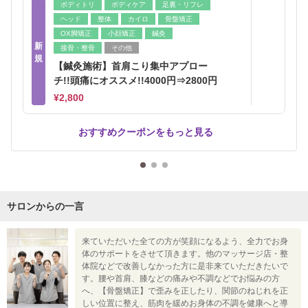
ボディトリ
ボディケア
足裏・リフレ
ヘッド
整体
カイロ
骨盤矯正
OX脚矯正
小顔矯正
鍼灸
新
接骨・整骨
その他
規
【鍼灸施術】首肩こり集中アプロー
チ!!頭痛にオススメ!!4000円⇒2800円
¥2,800
おすすめクーポンをもっと見る
サロンからの一言
来ていただいた全ての方が笑顔になるよう、全力でお身
体のサポートをさせて頂きます。他のマッサージ店・整
体院などで改善しなかった方に是非来ていただきたいで
す。腰や首肩、膝などの痛みや不調などでお悩みの方
へ、【骨盤矯正】で歪みを正したり、関節のねじれを正
しい位置に整え、筋肉を緩めお身体の不調を健康へと導