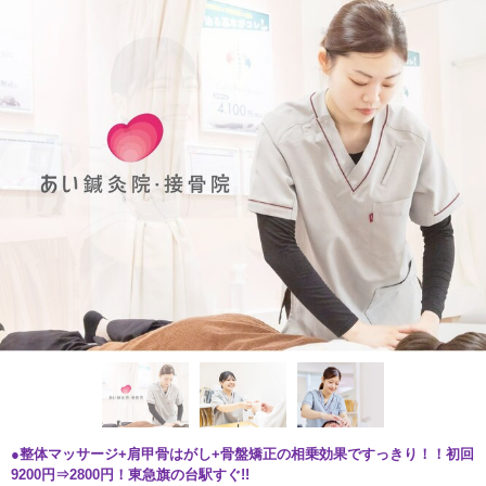
●整体マッサージ+肩甲骨はがし+骨盤矯正の相乗効果ですっきり！！初回
9200円⇒2800円！東急旗の台駅すぐ!!