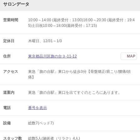
サロンデータ
営業時間
10:00～14:00 (最終受付：13:00)16:00～20:30 (最終受付：19:4
5)土日祝10:00～18:00(最終受付：17:15)
定休日
木曜日、12/31～1/3
住所
東京都品川区旗の台３-11-12
MAP
アクセス
東急「旗の台駅」東口から徒歩3分【骨盤矯正/肩こり/腰痛/頭
痛】
道案内
東急「旗の台駅」東口を出てすぐのところにあります。
電話
番号を表示
設備
総数7(ベッド7)
スタッフ数
総数5人(施術者（リラク）4人)