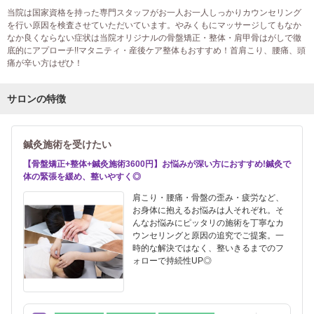
当院は国家資格を持った専門スタッフがお一人お一人しっかりカウンセリング
を行い原因を検査させていただいています。やみくもにマッサージしてもなか
なか良くならない症状は当院オリジナルの骨盤矯正・整体・肩甲骨はがしで徹
底的にアプローチ!!マタニティ・産後ケア整体もおすすめ！首肩こり、腰痛、頭
痛が辛い方はぜひ！
サロンの特徴
鍼灸施術を受けたい
【骨盤矯正+整体+鍼灸施術3600円】お悩みが深い方におすすめ!鍼灸で
体の緊張を緩め、整いやすく◎
肩こり・腰痛・骨盤の歪み・疲労など、
お身体に抱えるお悩みは人それぞれ。そ
んなお悩みにピッタリの施術を丁寧なカ
ウンセリングと原因の追究でご提案。一
時的な解決ではなく、整いきるまでのフ
ォローで持続性UP◎