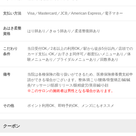
支払い方法
Visa／Mastercard／JCB／American Express／電子マネー
あはき柔整
はり師あり／きゅう師あり／柔道整復師あり
資格
こだわり
当日受付OK／2名以上の利用OK／駅から徒歩5分以内／店頭での
条件
カード支払いOK／お子さま同伴可／都度払いメニューあり／体
験メニューあり／ブライダルメニューあり／回数券あり
備考
当院は各種保険の取り扱いができるため、医療保険療養費支給申
請ができる場合がございます。整体/肩こり/腰痛/骨盤矯正/鍼/鍼
灸/マッサージ/筋膜リリース/眼精疲労/美容鍼/小顔
※このサロンの施術者は男性となる場合があります。
その他
ポイント利用OK
即時予約OK
メンズにもオススメ
クーポン