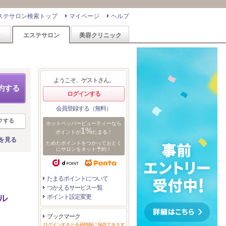
ステサロン検索トップ
マイページ
ヘルプ
ン
エステサロン
美容クリニック
ようこそ、ゲストさん。
約する
ログインする
会員登録する（無料）
クする
ホットペッパービューティーなら
1%
ポイントが
たまる！
を見る
ためたポイントをつかっておとく
にサロンをネット予約！
たまるポイントについて
つかえるサービス一覧
ル
ポイント設定変更
ブックマーク
ログインすると会員情報に保存できます