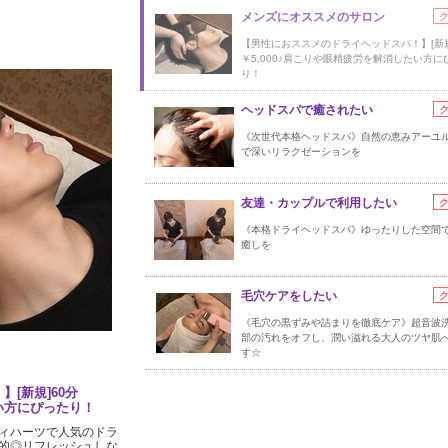
メンズにオススメのサロン
【男性におススメのドライヘッドスパ！】[新規
￥5,000♪肩こりや眼精疲労を解消したい方に
り！
ヘッドスパで癒されたい
《次世代本格ヘッドスパ》自然の恵みアーユ
で深いリラクゼーションを
友達・カップルで利用したい
《本格ドライヘッドスパ》ゆったりした空間
癒しを
毛穴ケアをしたい
《毛穴の黒ずみや詰まりを徹底ケア》超音波
部の汚れをオフし、潤い溢れる大人のツヤ肌
す☆
[新規]60分
たい方にぴったり！
ィハーツで人気のドラ
的◎リフレッシュしな