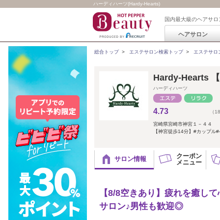
ハーディハーツ(Hardy-Hearts)
国内最大級のヘアサロ
ヘアサロン
総合トップ
>
エステサロン検索トップ
>
エステサロ
Hardy-Hear
ハーディハーツ
4.73
（1
宮崎県宮崎市神宮１－４４
【神宮徒歩14分】#カップル
クーポン
サロン情報
メニュー
【8/8空きあり】疲れを癒し
サロン♪男性も歓迎◎