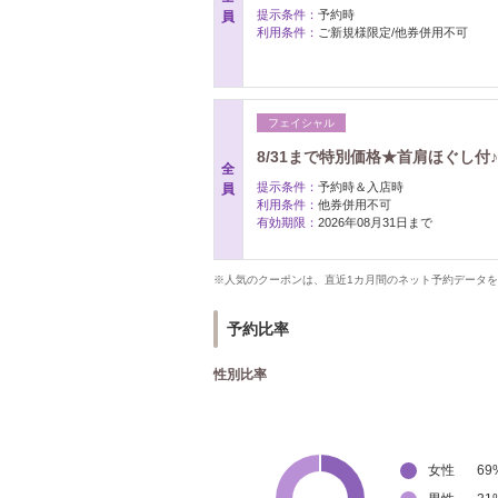
提示条件：
予約時
員
利用条件：
ご新規様限定/他券併用不可
フェイシャル
8/31まで特別価格★首肩ほぐし付
全
提示条件：
予約時＆入店時
員
利用条件：
他券併用不可
有効期限：
2026年08月31日まで
※人気のクーポンは、直近1カ月間のネット予約データ
予約比率
性別比率
女性
69