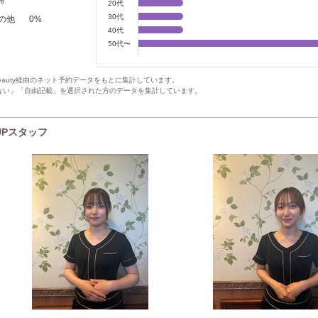
%
20代
30代
の他
0
%
40代
50代〜
Beauty経由のネット予約データをもとに集計しています。
ない」「自由記載」を選択された方のデータを集計しています。
 UPスタッフ