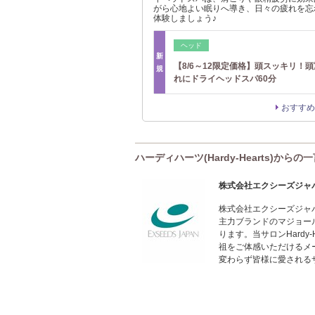
がら心地よい眠りへ導き、日々の疲れを忘
体験しましょう♪
ヘッド
新
【8/6～12限定価格】頭スッキリ！
規
れにドライヘッドスパ60分
おすすめ
ハーディハーツ(Hardy-Hearts)からの
株式会社エクシーズジャ
株式会社エクシーズジャパ
主力ブランドのマジョー
ります。当サロンHardy
祖をご体感いただけるメー
変わらず皆様に愛される