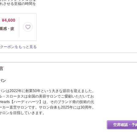
れさせる至福の時間を
¥4,600
頭重感・疲
クーポンをもっと見る
一言
パン
ンは2022年に創業50年という大きな節目を迎えました。
ル・スロータスは全国の美容サロンでご愛顧いただいてお
-Hearts【ハーディハーツ】は、そのブランド発の技術の元
カー直営サロンです。サロン自体も2025年には30周年。
サロンを目指していきます。
空席確認・予