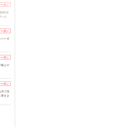
クーポン
]60分
ぴった
クーポン
ルベーダ
クーポン
で極上の
クーポン
洗浄で深
へ導きま