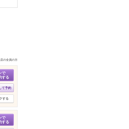
来店の全員の方
ンで
約する
して予約
クする
ンで
約する