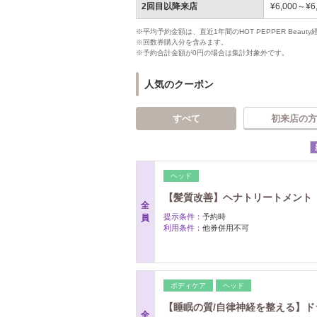
2回目以降来店
¥6,000～¥6
※平均予約金額は、直近1年間のHOT PEPPER Bea
※回数券購入分を含みます。
※予約合計金額が0円の場合は集計対象外です。
人気のクーポン
すべて
初来店の方
ヘッド
【髪質改善】ヘナトリートメント（
全
提示条件：
予約時
員
利用条件：
他券併用不可
ボディケア
ヘッド
【睡眠の質/自律神経を整える】ドラ
全