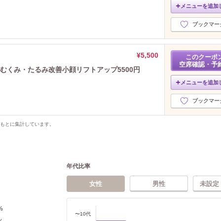
メニューを追加
ブックマー
¥5,500
このクーポ
空席確認・予
♪むくみ・たるみ改善小顔リフトアップ5500円
メニューを追加
ブックマー
をもとに集計しています。
年代比率
女性
男性
未設定
%
〜10代