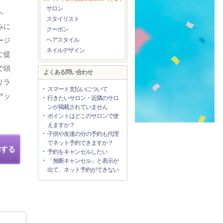
サロン
ヘ
スタイリスト
みに
クーポン
ージ
ヘアスタイル
ネイルデザイン
ご提
で頭
よくある問い合わせ
リラ
スマート支払いについて
アッ
行きたいサロン・近隣のサロ
ンが掲載されていません
ポイントはどこのサロンで使
えますか？
子供や友達の分の予約も代理
でネット予約できますか？
約する
予約をキャンセルしたい
「無断キャンセル」と表示が
出て、ネット予約ができない