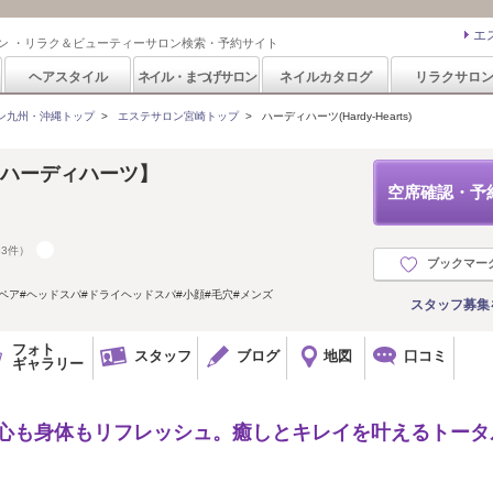
エ
ン ・リラク＆ビューティーサロン検索・予約サイト
ヘアスタイル
ネイル・まつげサロン
ネイルカタログ
リラクサロ
ン九州・沖縄トップ
>
エステサロン宮崎トップ
>
ハーディハーツ(Hardy-Hearts)
ts 【ハーディハーツ】
空席確認・予
83件）
ブックマー
#ペア#ヘッドスパ#ドライヘッドスパ#小顔#毛穴#メンズ
スタッフ募集
フォト
スタッフ
ブログ
地図
口コミ
ギャラリー
て心も身体もリフレッシュ。癒しとキレイを叶えるトータ