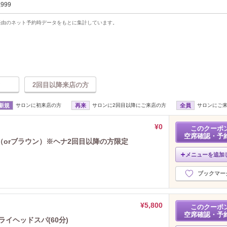
,999
uty経由のネット予約時データをもとに集計しています。
2回目以降来店の方
新規
サロンに初来店の方
再来
サロンに2回目以降にご来店の方
全員
サロンにご
¥0
このクーポ
空席確認・予
orブラウン）※ヘナ2回目以降の方限定
メニューを追加
ブックマー
¥5,800
このクーポ
空席確認・予
イヘッドスパ(60分)