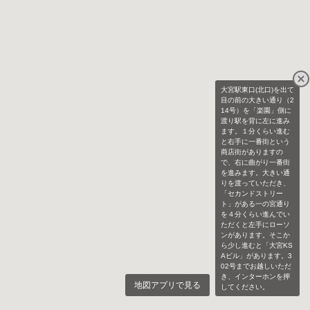
大宮駅東口(北口)を出て
目の前の大きい通り（2
14号）を「楽園」側に
渡り駅を背に左に進み
ます。１分くらい進む
と右手に一番街という
商店街がありますの
で、右に曲がり一番街
を進みます。大きい通
りを渡っていただき、
「セカンドストリー
ト」がある一の宮通り
を４分くらい進んでい
ただくと左手にローソ
ンがあります。そこか
ら少し進むと「大宮KS
Aビル」があります。3
02号までお越しいただ
き、インターホンを押
地図アプリで見る
してください。