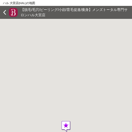
ハル 大宮店(HAL)の地図
【脱毛/毛穴/ピーリング/小顔/育毛促進/痩身】メンズトータル専門サ
ロンハル大宮店