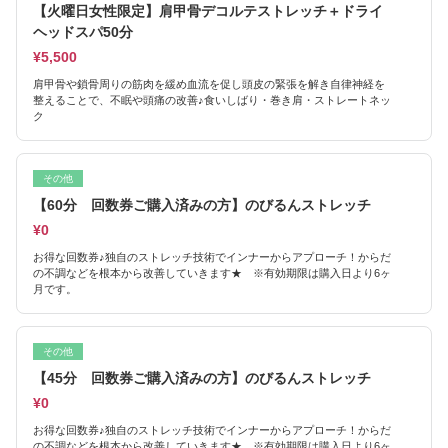
【火曜日女性限定】肩甲骨デコルテストレッチ＋ドライ
ヘッドスパ50分
¥5,500
肩甲骨や鎖骨周りの筋肉を緩め血流を促し頭皮の緊張を解き自律神経を
整えることで、不眠や頭痛の改善♪食いしばり・巻き肩・ストレートネッ
ク
その他
【60分 回数券ご購入済みの方】のびるんストレッチ
¥0
お得な回数券♪独自のストレッチ技術でインナーからアプローチ！からだ
の不調などを根本から改善していきます★ ※有効期限は購入日より6ヶ
月です。
その他
【45分 回数券ご購入済みの方】のびるんストレッチ
¥0
お得な回数券♪独自のストレッチ技術でインナーからアプローチ！からだ
の不調などを根本から改善していきます★ ※有効期限は購入日より6ヶ