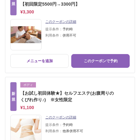
規
【初回限定5500円→3300円】
¥3,300
このクーポンの詳細
提示条件：
予約時
利用条件：
併用不可
メニューを追加
このクーポンで予約
ボディ
【お試し初回体験★】セルフエステ(お腹周りの
新
規
くびれ作り♪) ※女性限定
¥1,100
このクーポンの詳細
提示条件：
予約時
利用条件：
他券併用不可