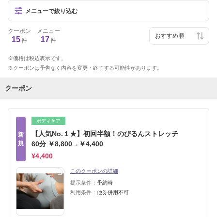
メニューで絞り込む
クーポン
メニュー
15
17
件
件
価格は税込表示です。
クーポンは予告なく内容を変更・終了する可能性があります。
クーポン
ボディケア
【人気No.１★】初回半額！のびるんストレッチ
新
規
60分 ￥8,800→￥4,400
¥4,400
このクーポンの詳細
提示条件：
予約時
利用条件：
他券併用不可