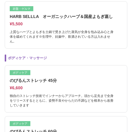
岩盤・ゲルマ
HARB SELLLA オーガニックハーブ＆国産よもぎ蒸し
¥5,500
上質なハーブとよもぎを土鍋で焚き上げた蒸気が全身を包み込み心と身
体を緩めてくれます※生理中、妊娠中、飲酒されている方は入れませ
ん。
ボディケア・マッサージ
ボディケア
のびるんストレッチ 45分
¥6,600
独自のストレッチ技術でインナーからアプローチ。頭から足先まで全身
をリリースするとともに、姿勢不良やからだの不調などを根本から改善
していきます
ボディケア
のびるんストレッチ 60分