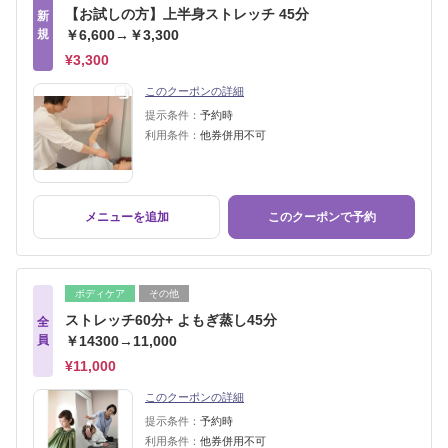
【お試しの方】上半身ストレッチ 45分
新
規
￥6,600→￥3,300
¥3,300
このクーポンの詳細
提示条件：
予約時
利用条件：
他券併用不可
メニューを追加
このクーポンで予約
ボディケア
その他
ストレッチ60分+ よもぎ蒸し45分
全
員
￥14300→11,000
¥11,000
このクーポンの詳細
提示条件：
予約時
利用条件：
他券併用不可