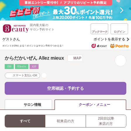
国内最大級の
サロン予約サイト
ブックマーク
ログイン
ゲストさん
ポイントを表示する
ポイントが1%たまる！
ポイントはサロン予約でつかえる！
からだかいぜん Allez mieux
MAP
ﾘﾗｸ
ﾘﾌﾚｯｼｭ
ｴｽﾃ
スマート支払いOK
空席確認・予約する
サロン情報
クーポン・メニュー
2回目以降
すべて
初来店の方
来店の方