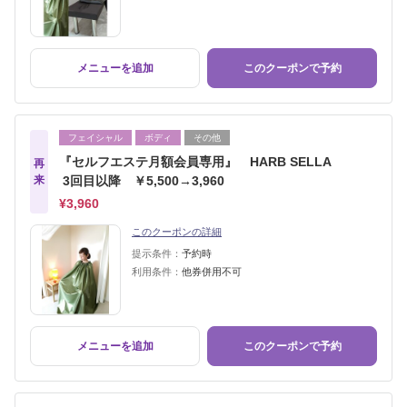
メニューを追加
このクーポンで予約
フェイシャル
ボディ
その他
『セルフエステ月額会員専用』 HARB SELLA
再
来
3回目以降 ￥5,500→3,960
¥3,960
このクーポンの詳細
提示条件：
予約時
利用条件：
他券併用不可
メニューを追加
このクーポンで予約