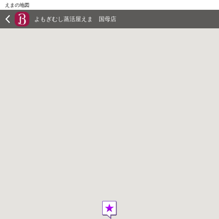
えまの地図
よもぎむし蒸活屋えま 国母店