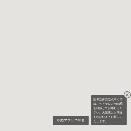
国母立体交差点すぐそ
ば。ヘアサロンmelc様
を目指してお越しくだ
さい。大里店とお間違
えのないようお願いい
地図アプリで見る
たします。