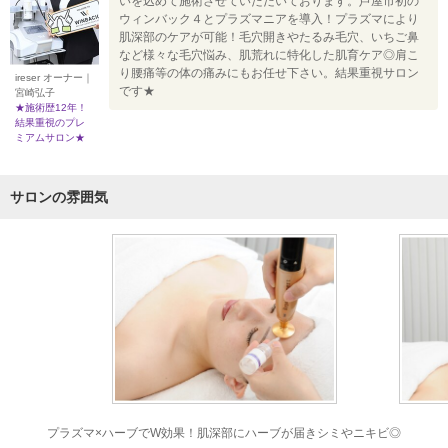
いを込めて施術させていただいております。芦屋市初の
ウィンバック４とプラズマニアを導入！プラズマにより
肌深部のケアが可能！毛穴開きやたるみ毛穴、いちご鼻
など様々な毛穴悩み、肌荒れに特化した肌育ケア◎肩こ
り腰痛等の体の痛みにもお任せ下さい。結果重視サロン
ireser オーナー｜
です★
宮崎弘子
★施術歴12年！
結果重視のプレ
ミアムサロン★
サロンの雰囲気
プラズマ×ハーブでW効果！肌深部にハーブが届きシミやニキビ◎