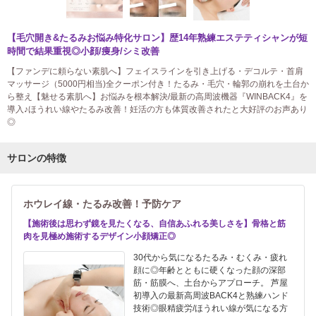
【毛穴開き&たるみお悩み特化サロン】歴14年熟練エステティシャンが短
時間で結果重視◎小顔/痩身/シミ改善
【ファンデに頼らない素肌へ】フェイスラインを引き上げる・デコルテ・首肩
マッサージ（5000円相当)全クーポン付き！たるみ・毛穴・輪郭の崩れを土台か
ら整え【魅せる素肌へ】お悩みを根本解決/最新の高周波機器『WINBACK4』を
導入♪ほうれい線やたるみ改善！妊活の方も体質改善されたと大好評のお声あり
◎
サロンの特徴
ホウレイ線・たるみ改善！予防ケア
【施術後は思わず鏡を見たくなる、自信あふれる美しさを】骨格と筋
肉を見極め施術するデザイン小顔矯正◎
30代から気になるたるみ・むくみ・疲れ
顔に◎年齢とともに硬くなった顔の深部
筋・筋膜へ、土台からアプローチ。 芦屋
初導入の最新高周波BACK4と熟練ハンド
技術◎眼精疲労/ほうれい線が気になる方