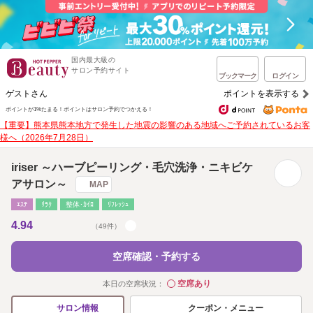
国内最大級の
サロン予約サイト
ブックマーク
ログイン
ゲストさん
ポイントを表示する
ポイントが1%たまる！
ポイントはサロン予約でつかえる！
【重要】熊本県熊本地方で発生した地震の影響のある地域へご予約されているお客
様へ（2026年7月28日）
iriser ～ハーブピーリング・毛穴洗浄・ニキビケ
アサロン～
MAP
ｴｽﾃ
ﾘﾗｸ
整体･ｶｲﾛ
ﾘﾌﾚｯｼｭ
4.94
（49件）
空席確認・予約する
空席あり
本日の空席状況：
◯
クーポン・メニュー
サロン情報