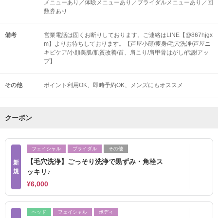
メニューあり／体験メニューあり／ブライダルメニューあり／回
数券あり
備考
営業電話は固くお断りしております。ご連絡はLINE【@867hjgx
m】よりお待ちしております。【芦屋小顔/痩身/毛穴洗浄/芦屋ニ
キビケア/小顔美肌/肌質改善/首、肩こり/肩甲骨はがし/代謝アッ
プ】
その他
ポイント利用OK
即時予約OK
メンズにもオススメ
クーポン
フェイシャル
ブライダル
その他
【毛穴洗浄】ごっそり洗浄で黒ずみ・角栓ス
新
規
ッキリ♪
¥6,000
ヘッド
フェイシャル
ボディ