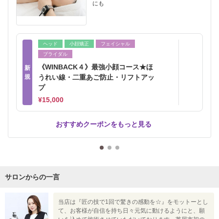
にも
ヘッド
小顔矯正
フェイシャル
ブライダル
《WINBACK４》最強小顔コース★ほ
新
規
うれい線・二重あご防止・リフトアッ
プ
¥15,000
おすすめクーポンをもっと見る
サロンからの一言
当店は『匠の技で1回で驚きの感動を☆』をモットーとし
て、お客様が自信を持ち日々元気に動けるようにと、願