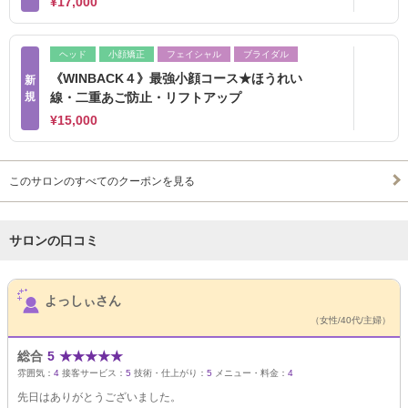
¥17,000
ヘッド
小顔矯正
フェイシャル
ブライダル
《WINBACK４》最強小顔コース★ほうれい
新
規
線・二重あご防止・リフトアップ
¥15,000
このサロンのすべてのクーポンを見る
サロンの口コミ
サロンPick Up
よっしぃさん
（女性/40代/主婦）
総合
5
★
★
★
★
★
雰囲気：
4
接客サービス：
5
技術・仕上がり：
5
メニュー・料金：
4
先日はありがとうございました。