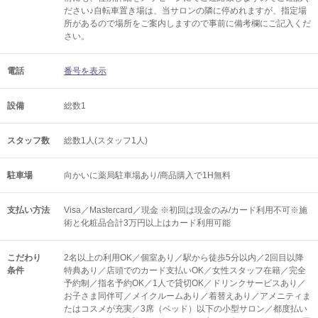
ださい♪自転車置き場は、当サロンの隣に停めれますが、指定場
所があるので場所をご案内しますので事前に備考欄にご記入くだ
さい。
電話
番号を表示
設備
総数1
スタッフ数
総数1人(スタッフ1人)
駐車場
向かいに薬局駐車場あり/商品購入で1H無料
支払い方法
Visa／Mastercard／現金 ※初回は現金のみ/カード利用不可※施
術と化粧品合計3万円以上はカード利用可能
こだわり
2名以上の利用OK／個室あり／駅から徒歩5分以内／2回目以降
条件
特典あり／店頭でのカード支払いOK／女性スタッフ在籍／完全
予約制／指名予約OK／1人で貸切OK／ドリンクサービスあり／
お子さま同伴可／メイクルームあり／着替えあり／アメニティま
たはコスメが充実／3席（ベッド）以下の小型サロン／都度払い