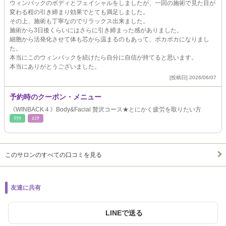
ウィンバックのボディとフェイシャルをしましたが、一回の施術で見た目が
変わる程の引き締まり効果でとても満足しました。
その上、施術も丁寧なのでリラックス出来ました。
施術から3日後くらいにはさらに引き締まった感がありました。
細胞から活発化させて体も芯から温まるのもあって、ポカポカになりまし
た。
本当にこのウィンバックを続けたら自分に自信が持てると思います。
本当にありがとうございました。
[投稿日] 2026/06/07
予約時のクーポン・メニュー
《WINBACK４》Body&Facial 贅沢コース★とにかく疲労を取りたい方
ﾘﾗｸ
ｴｽﾃ
このサロンのすべての口コミを見る
友達に共有
LINEで送る