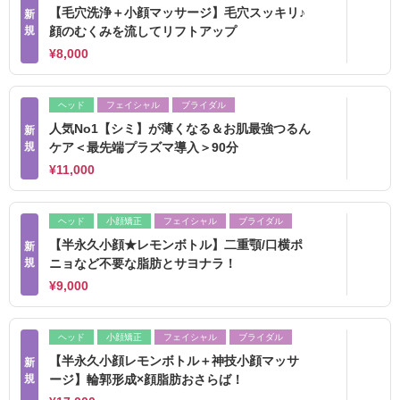
【毛穴洗浄＋小顔マッサージ】毛穴スッキリ♪
新
規
顔のむくみを流してリフトアップ
¥8,000
ヘッド
フェイシャル
ブライダル
人気No1【シミ】が薄くなる＆お肌最強つるん
新
規
ケア＜最先端プラズマ導入＞90分
¥11,000
ヘッド
小顔矯正
フェイシャル
ブライダル
【半永久小顔★レモンボトル】二重顎/口横ポ
新
規
ニョなど不要な脂肪とサヨナラ！
¥9,000
ヘッド
小顔矯正
フェイシャル
ブライダル
【半永久小顔レモンボトル＋神技小顔マッサ
新
規
ージ】輪郭形成×顔脂肪おさらば！