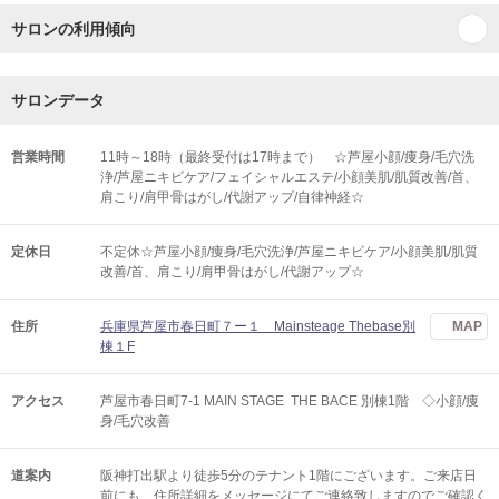
サロンの利用傾向
サロンデータ
営業時間
11時～18時（最終受付は17時まで） ☆芦屋小顔/痩身/毛穴洗
浄/芦屋ニキビケア/フェイシャルエステ/小顔美肌/肌質改善/首、
肩こり/肩甲骨はがし/代謝アップ/自律神経☆
定休日
不定休☆芦屋小顔/痩身/毛穴洗浄/芦屋ニキビケア/小顔美肌/肌質
改善/首、肩こり/肩甲骨はがし/代謝アップ☆
住所
兵庫県芦屋市春日町７ー１ Mainsteage Thebase別
MAP
棟１F
アクセス
芦屋市春日町7-1 MAIN STAGE THE BACE 別棟1階 ◇小顔/痩
身/毛穴改善
道案内
阪神打出駅より徒歩5分のテナント1階にございます。ご来店日
前にも、住所詳細をメッセージにてご連絡致しますのでご確認く