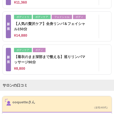
¥11,360
ボディトリ
ボディケア
フェイシャル
ボディ
【人気の贅沢ケア】全身リンパ＆フェイシャ
新
規
ル150分
¥14,880
ボディケア
ボディ
【着衣のまま深部まで整える】巡りリンパマ
新
規
ッサージ90分
¥8,800
サロンの口コミ
サロンPick Up
coquetteさん
（女性/40代）