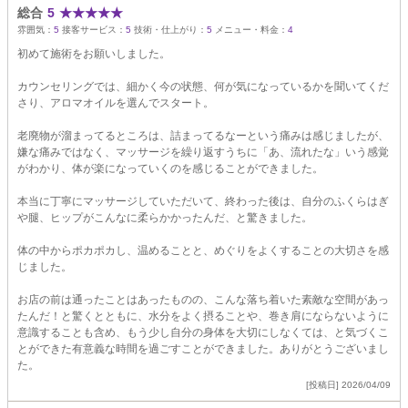
総合
5
★
★
★
★
★
雰囲気：
5
接客サービス：
5
技術・仕上がり：
5
メニュー・料金：
4
初めて施術をお願いしました。
カウンセリングでは、細かく今の状態、何が気になっているかを聞いてくだ
さり、アロマオイルを選んでスタート。
老廃物が溜まってるところは、詰まってるなーという痛みは感じましたが、
嫌な痛みではなく、マッサージを繰り返すうちに「あ、流れたな」いう感覚
がわかり、体が楽になっていくのを感じることができました。
本当に丁寧にマッサージしていただいて、終わった後は、自分のふくらはぎ
や腿、ヒップがこんなに柔らかかったんだ、と驚きました。
体の中からポカポカし、温めることと、めぐりをよくすることの大切さを感
じました。
お店の前は通ったことはあったものの、こんな落ち着いた素敵な空間があっ
たんだ！と驚くとともに、水分をよく摂ることや、巻き肩にならないように
意識することも含め、もう少し自分の身体を大切にしなくては、と気づくこ
とができた有意義な時間を過ごすことができました。ありがとうございまし
た。
[投稿日] 2026/04/09