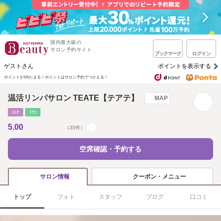
国内最大級の
サロン予約サイト
ブックマーク
ログイン
ゲストさん
ポイントを表示する
ポイントが1%たまる！
ポイントはサロン予約でつかえる！
温活リンパサロン TEATE【テアテ】
MAP
ｴｽﾃ
ﾘﾗｸ
5.00
（35件）
空席確認・予約する
クーポン・メニュー
サロン情報
トップ
フォト
スタッフ
ブログ
口コミ