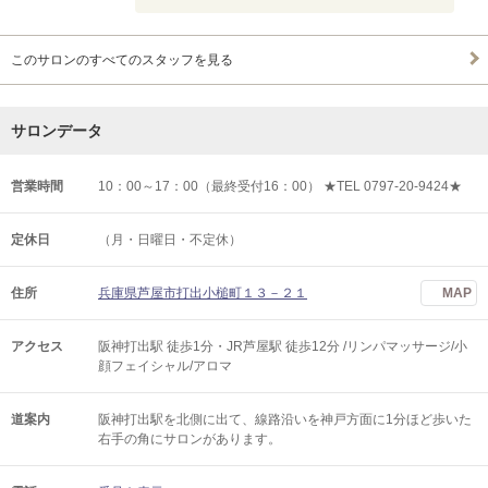
このサロンのすべてのスタッフを見る
サロンデータ
営業時間
10：00～17：00（最終受付16：00） ★TEL 0797-20-9424★
定休日
（月・日曜日・不定休）
住所
兵庫県芦屋市打出小槌町１３－２１
MAP
アクセス
阪神打出駅 徒歩1分・JR芦屋駅 徒歩12分 /リンパマッサージ/小
顔フェイシャル/アロマ
道案内
阪神打出駅を北側に出て、線路沿いを神戸方面に1分ほど歩いた
右手の角にサロンがあります。