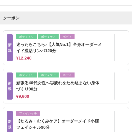
クーポン
ボディトリ
ボディケア
ボディ
迷ったらこちら♪【人気No.1】全身オーダーメ
新
規
イド温活リンパ120分
¥12,240
ボディトリ
ボディケア
ボディ
頑張る40代女性へ◎疲れをため込まない身体
新
規
づくり90分
¥9,600
フェイシャル
【たるみ・むくみケア】オーダーメイド小顔
新
規
フェイシャル90分