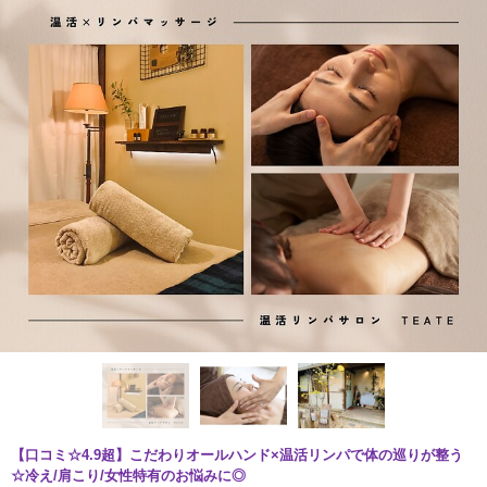
【口コミ☆4.9超】こだわりオールハンド×温活リンパで体の巡りが整う
☆冷え/肩こり/女性特有のお悩みに◎