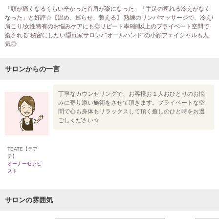
「頭が痛くなるくらい辛かった首肩が楽になった」「手足の痺れる冷えがなく
なった」と好評☆【温め、巡らせ、整える】 熟練のリンパマッサージで、冷え/
肩こり/女性特有のお悩みケアにも◎リピート率9割以上のプライベート空間で
癒される"秘密にしたい隠れ家サロン♪ "オールハンド"の小顔フェイシャルも人
気◎
サロンからの一言
丁寧なカウンセリングで、お客様お１人おひとりのお悩
みに寄り添い施術をさせて頂きます。プライベートな空
間で心も身体もリラックスして頂く癒しのひと時をお過
ごしください☆
TEATE【テア
テ】
オーナーセラピ
スト
サロンの雰囲気