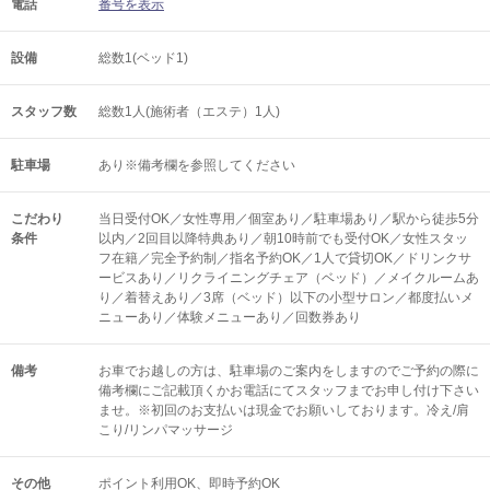
電話
番号を表示
設備
総数1(ベッド1)
スタッフ数
総数1人(施術者（エステ）1人)
駐車場
あり※備考欄を参照してください
こだわり
当日受付OK／女性専用／個室あり／駐車場あり／駅から徒歩5分
条件
以内／2回目以降特典あり／朝10時前でも受付OK／女性スタッ
フ在籍／完全予約制／指名予約OK／1人で貸切OK／ドリンクサ
ービスあり／リクライニングチェア（ベッド）／メイクルームあ
り／着替えあり／3席（ベッド）以下の小型サロン／都度払いメ
ニューあり／体験メニューあり／回数券あり
備考
お車でお越しの方は、駐車場のご案内をしますのでご予約の際に
備考欄にご記載頂くかお電話にてスタッフまでお申し付け下さい
ませ。※初回のお支払いは現金でお願いしております。冷え/肩
こり/リンパマッサージ
その他
ポイント利用OK
即時予約OK