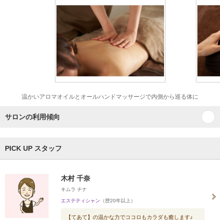
温かいアロマオイルとオールハンドマッサージで内側から巡る体に
サロンの利用傾向
PICK UP スタッフ
木村 千奈
キムラ チナ
エステティシャン
（歴20年以上）
【てあて】の温かな力でココロもカラダも癒します♪