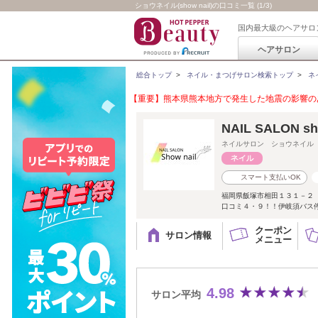
ショウネイル(show nail)の口コミ一覧 (1/3)
国内最大級のヘアサロ
ヘアサロン
総合トップ
>
ネイル・まつげサロン検索トップ
>
ネ
【重要】熊本県熊本地方で発生した地震の影響のあ
NAIL SALON sh
ネイルサロン ショウネイル
スマート支払いOK
福岡県飯塚市相田１３１－２
口コミ４・９！！伊岐須バス停
クーポン
サロン情報
メニュー
4.98
サロン平均