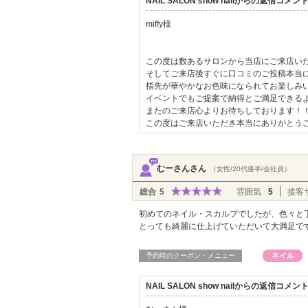
NAIL SALON show nailからの返信コメン
miffy様
この度は数あるサロンから当店にご来店い
そしてご来店後すぐに口コミのご投稿本当
指先が華やかなお色味になられてお楽しみ
イベントでもご提案で納得とご満足できる
またのご来店心よりお待ちしております！
この度はご来店いただき本当にありがとう
むーさんさん
（女性/20代後半/会社員）
総合
5
雰囲気
5
接客
初めてのネイル・スカルプでしたが、色々と
とっても綺麗に仕上げていただいて大満足で
予約時のクーポン・メニュー
NAIL SALON show nailからの返信コメン