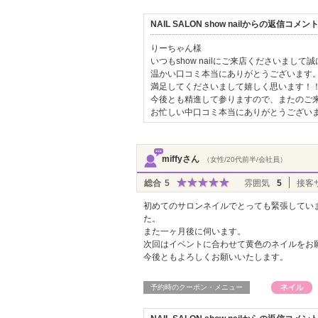
NAIL SALON show nailからの返信コメン
りーちゃん様
いつもshow nailにご来店くださいまし
温かい口コミ本当にありがとうございます
満足してくださいまして嬉しく思います！
今後とも精進して参りますので、またのご
お忙しい中口コミ本当にありがとうござい
miffyさん
（女性/20代前半/会社員）
総合
5
雰囲気
5
接客
初めてのサロンネイルでとっても緊張してい
た。
また一ヶ月後に伺います。
次回はイベントに合わせて黄色のネイルをお
今後ともよろしくお願いいたします。
予約時のクーポン・メニュー