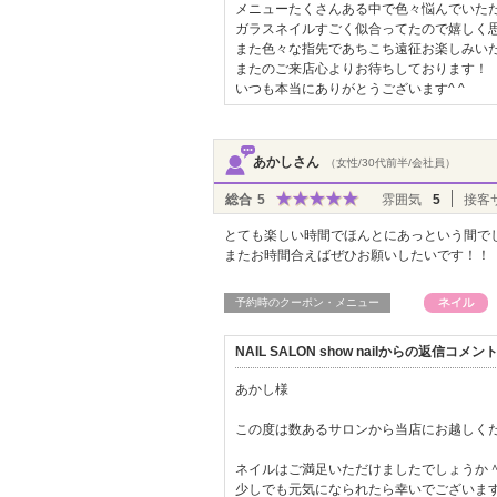
メニューたくさんある中で色々悩んでいた
ガラスネイルすごく似合ってたので嬉しく
また色々な指先であちこち遠征お楽しみい
またのご来店心よりお待ちしております！
いつも本当にありがとうございます^ ^
あかしさん
（女性/30代前半/会社員）
総合
5
雰囲気
5
接客
とても楽しい時間でほんとにあっという間で
またお時間合えばぜひお願いしたいです！！
予約時のクーポン・メニュー
NAIL SALON show nailからの返信コメン
あかし様
この度は数あるサロンから当店にお越しく
ネイルはご満足いただけましたでしょうか
少しでも元気になられたら幸いでございます(^