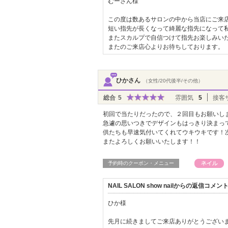
むーさん様
この度は数あるサロンの中から当店にご来
短い指先が長くなって綺麗な指先になって
またスカルプで自信つけて指先お楽しみい
またのご来店心よりお待ちしております。
ひかさん
（女性/20代後半/その他）
総合
5
雰囲気
5
接客
初回で当たりだったので、２回目もお願いし
急遽の思いつきでデザインもはっきり決まっ
供たちも早速気付いてくれてウキウキです！
またよろしくお願いいたします！！
予約時のクーポン・メニュー
NAIL SALON show nailからの返信コメン
ひか様
先月に続きましてご来店ありがとうござい