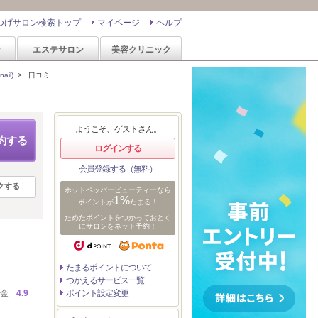
つげサロン検索トップ
マイページ
ヘルプ
ン
エステサロン
美容クリニック
il)
>
口コミ
ようこそ、ゲストさん。
約する
ログインする
会員登録する（無料）
クする
ホットペッパービューティーなら
1%
ポイントが
たまる！
ためたポイントをつかっておとく
にサロンをネット予約！
たまるポイントについて
つかえるサービス一覧
金
4.9
ポイント設定変更