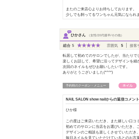
またのご来店心よりお待ちしております。
少しでも飼ってるワンちゃん元気になられ
ひかさん
（女性/20代後半/その他）
総合
5
雰囲気
5
接客
転居して初めてのサロンでしたが、当たりで
楽しくお話して、希望に沿ってデザインを細
次回のネイルもぜひお願いしたいです。
ありがとうございました(*^^*)
予約時のクーポン・メニュー
NAIL SALON show nailからの返信コメン
ひか様
この度はご来店いただき、また嬉しい口コ
初めてのサロンに当店をお選びいただき、
デザインのご相談も楽しくさせていただき
毎日ネイルを見ていただけているとのお言