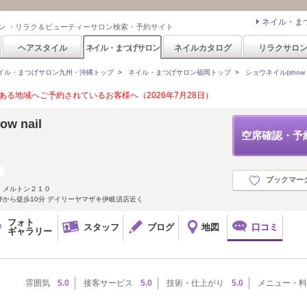
ネイル・ま
ン ・リラク＆ビューティーサロン検索・予約サイト
ヘアスタイル
ネイル・まつげサロン
ネイルカタログ
リラクサロ
イル・まつげサロン九州・沖縄トップ
>
ネイル・まつげサロン福岡トップ
>
ショウネイル(show na
る地域へご予約されているお客様へ（2026年7月28日）
ow nail
空席確認・予
ブックマー
 メルトン２１０
から徒歩10分 デイリーヤマザキ伊岐須店近く
フォト
スタッフ
ブログ
地図
口コミ
ギャラリー
雰囲気
5.0
接客サービス
5.0
技術・仕上がり
5.0
メニュー・料