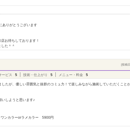
ト
て誠にありがとうございます
。
！
来店お待ちしております！
ました＾＾
[投稿日]
サービス
5
技術・仕上がり
5
メニュー・料金
5
ましたが、優しい雰囲気と抜群のコミュ力！で楽しみながら施術していただくこと
願いしようと思います♪
ワンカラーorラメカラー 5900円