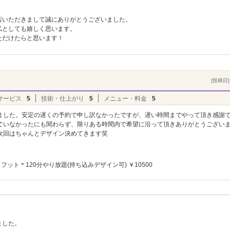
店いただきまして誠にありがとうございました。
私としても嬉しく思います。
ただけたらと思います！
[投稿日] 
サービス
5
技術・仕上がり
5
メニュー・料金
5
ました。安定の遅くの予約で申し訳なかったですが、遅い時間までやって頂き感謝
ていなかったにも関わらず、限りある時間内で希望に沿って頂きありがとうござい
次回はちゃんとデザイン決めてきます笑
フット＊120分やり放題(持ち込みデザイン可) ￥10500
ト
ました。