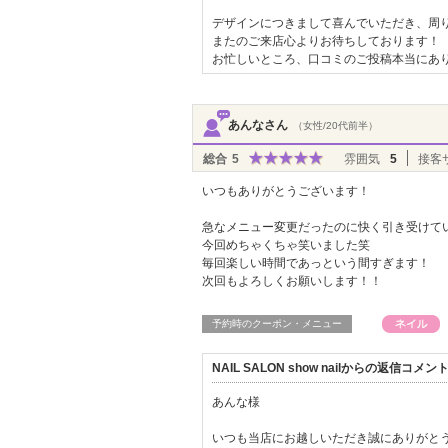
デザインにつきまして喜んでいただき、周
またのご来店心よりお待ちしております！
お忙しいところ、口コミのご投稿本当にあ
あんなさん
（女性/20代前半）
総合
5
雰囲気
5
接客
いつもありがとうございます！
急なメニュー変更だったのに快く引き受けて
今回めちゃくちゃ笑いました笑
毎回楽しい時間であっという間すぎます！
次回もよろしくお願いします！！
予約時のクーポン・メニュー
NAIL SALON show nailからの返信コメン
あんな様
いつも当店にお越しいただき誠にありがと