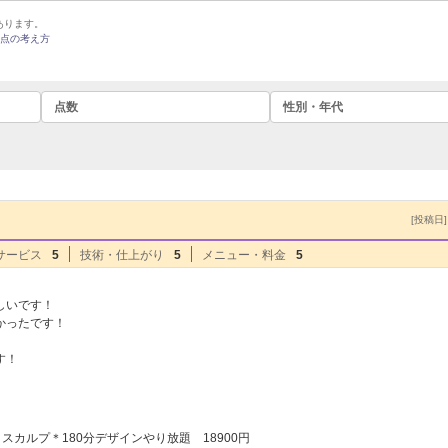
あります。
点の考え方
点数
性別・年代
[投稿日] 
サービス
5
技術・仕上がり
5
メニュー・料金
5
しいです！
かったです！
す！
スカルプ＊180分デザインやり放題 18900円