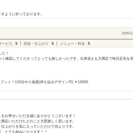
ますように祈っております。
[投稿日] 
サービス
5
技術・仕上がり
5
メニュー・料金
5
した！
かく確認してくださってとっても嬉しかったです。出来栄えも大満足で毎日足先を
フット＊120分やり放題(持ち込みデザイン可) ￥10500
ト
ミをお寄せいただき誠にありがとうございます！
ご満足いただけたとのこと大変嬉しく思います。
、仕上がりを気に入っていただけて何よりです。
葉、とても励みになります＾＾