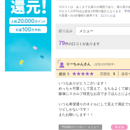
※口コミは、あくまでも個人の感想であり、個人差が
※口コミの平均点は直近1年間の集計となります。
平均
※普通＝3が評価時の基準です。
口コミとは
絞り込み
メニュー
79
件の口コミがあります
サロンPick Up
りーちゃんさん
（女性/20代前半）
総合
5
雰囲気
5
接客
いつもありがとうございます！
めっちゃ可愛くして貰えて、もちもよくて嬉
飯塚にスカルプ得意なお店できてほんとによ
いつも希望通りのネイルにして貰えて満足で
リピしかないです！
またお願いします！！
予約時のクーポン・メニュー