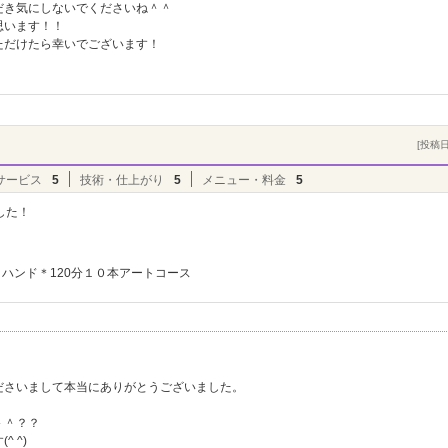
だき気にしないでくださいね＾＾
思います！！
ただけたら幸いでございます！
[投稿日]
サービス
5
技術・仕上がり
5
メニュー・料金
5
した！
ハンド＊120分１０本アートコース
ト
ださいまして本当にありがとうございました。
＾＾？？
 ^)