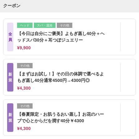
クーポン
ヘッド
スパ・温浴
その他
【今日は自分にご褒美】よもぎ蒸し40分＋ヘ
全
員
ッドスパ30分＋耳つぼジュエリー
¥9,900
その他
【まずはお試し！】その日の体調で選べるよ
新
規
もぎ蒸し40分通常4500円→4300円◎
¥4,300
その他
【春夏限定・お肌うるおい蒸し】お花のハー
新
規
ブで心とからだを潤す40分￥4300
¥4,300