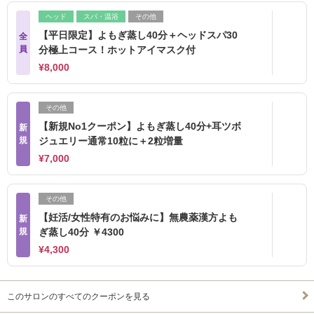
ヘッド
スパ・温浴
その他
【平日限定】よもぎ蒸し40分＋ヘッドスパ30
全
員
分極上コース！ホットアイマスク付
¥8,000
その他
【新規No1クーポン】よもぎ蒸し40分+耳ツボ
新
規
ジュエリー通常10粒に＋2粒増量
¥7,000
その他
【妊活/女性特有のお悩みに】無農薬漢方よも
新
規
ぎ蒸し40分 ￥4300
¥4,300
このサロンのすべてのクーポンを見る