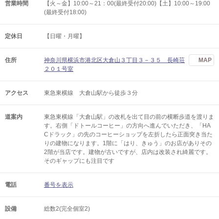
営業時間
【火～金】10:00～21：00(最終受付20:00)【土】10:00～19:00
(最終受付18:00)
定休日
【日曜・月曜】
住所
神奈川県横浜市港北区大倉山３丁目３－３５ 長崎荘
MAP
２０１号室
アクセス
東急東横線 大倉山駅から徒歩３分
道案内
東急東横線「大倉山駅」の改札を出て目の前の横断歩道を渡りま
す。右側「ドトールコーヒー」の方向へ進んでいただき、「HA
Cドラック」の先のコーヒーショップを左折したら正面突き当た
りの建物になります。1階に「はり、きゅう」のお店がありその
2階が当店です。建物が古いですが、店内は改装され綺麗です。
そのギャップにも注目です
電話
番号を表示
設備
総数2(完全個室2)