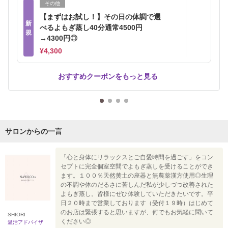
その他
【まずはお試し！】その日の体調で選
新
べるよもぎ蒸し40分通常4500円
規
→4300円◎
¥4,300
おすすめクーポンをもっと見る
サロンからの一言
「心と身体にリラックスとご自愛時間を過ごす」をコン
セプトに完全個室空間でよもぎ蒸しを受けることができ
ます。１００％天然黄土の座器と無農薬漢方使用◎生理
の不調や体のだるさに苦しんだ私が少しづつ改善された
よもぎ蒸し。皆様にぜひ体験していただきたいです。平
日２０時まで営業しております（受付１９時）はじめて
のお店は緊張すると思いますが、何でもお気軽に聞いて
SHIORI
ください◎
温活アドバイザ