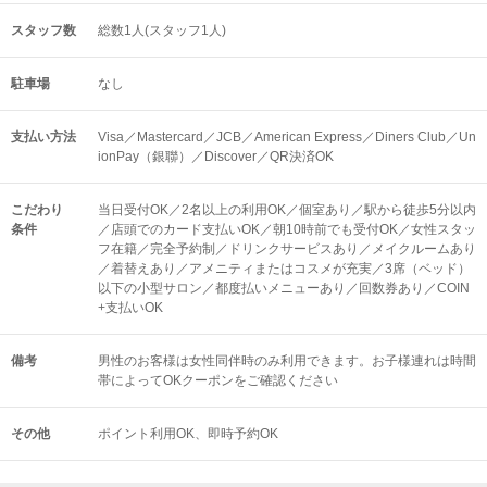
スタッフ数
総数1人(スタッフ1人)
駐車場
なし
支払い方法
Visa／Mastercard／JCB／American Express／Diners Club／Un
ionPay（銀聯）／Discover／QR決済OK
こだわり
当日受付OK／2名以上の利用OK／個室あり／駅から徒歩5分以内
条件
／店頭でのカード支払いOK／朝10時前でも受付OK／女性スタッ
フ在籍／完全予約制／ドリンクサービスあり／メイクルームあり
／着替えあり／アメニティまたはコスメが充実／3席（ベッド）
以下の小型サロン／都度払いメニューあり／回数券あり／COIN
+支払いOK
備考
男性のお客様は女性同伴時のみ利用できます。お子様連れは時間
帯によってOKクーポンをご確認ください
その他
ポイント利用OK
即時予約OK