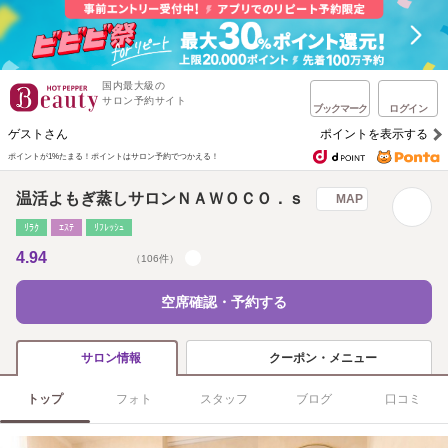
国内最大級の
サロン予約サイト
ブックマーク
ログイン
ゲストさん
ポイントを表示する
ポイントが1%たまる！
ポイントはサロン予約でつかえる！
温活よもぎ蒸しサロンＮＡＷＯＣＯ．ｓ
MAP
ﾘﾗｸ
ｴｽﾃ
ﾘﾌﾚｯｼｭ
4.94
（106件）
空席確認・予約する
クーポン・メニュー
サロン情報
トップ
フォト
スタッフ
ブログ
口コミ