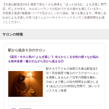
【大倉山駅徒歩3分】個室で安心！心も身体も「ほっとゆるむ」よもぎ蒸し専門
店。忙しさや冷え、ホルモンバランスの乱れでだるさ疲れを感じている方へ。
天然黄土座器×無農薬ハーブで芯からしっかり温め、巡りを整えます。季節に合
わせたよもぎ蒸しや耳つぼジュエリーやドライヘッドスパでご自愛時間をお過
ごしください。
サロンの特徴
駅から徒歩５分のサロン
《温活！今大人気の"よもぎ蒸し"》冷えからくる女性の様々なお悩み
を根本改善！癒されながら芯から温まる◎
駅チカでアクセス抜群◎大倉山駅徒歩3
分！完全個室で極上のリラクゼーション
を体験しませんか？日常の喧騒を離れ、
心ゆくまで癒しの自分時間をお届けしま
す♪あなただけの特別な空間で、深いリラ
ックスをご体感