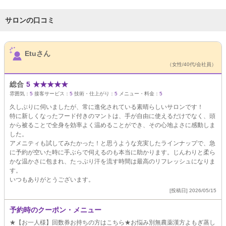
サロンの口コミ
サロンPick Up
Etuさん
（女性/40代/会社員）
総合
5
★
★
★
★
★
雰囲気：
5
接客サービス：
5
技術・仕上がり：
5
メニュー・料金：
5
久しぶりに伺いましたが、常に進化されている素晴らしいサロンです！
特に新しくなったフード付きのマントは、手が自由に使えるだけでなく、頭
から被ることで全身を効率よく温めることができ、その心地よさに感動しま
した。
アメニティも試してみたかった！と思うような充実したラインナップで、急
に予約が空いた時に手ぶらで伺えるのも本当に助かります。じんわりと柔ら
かな温かさに包まれ、たっぷり汗を流す時間は最高のリフレッシュになりま
す。
いつもありがとうございます。
[投稿日] 2026/05/15
予約時のクーポン・メニュー
★【お一人様】回数券お持ちの方はこちら★お悩み別無農薬漢方よもぎ蒸し