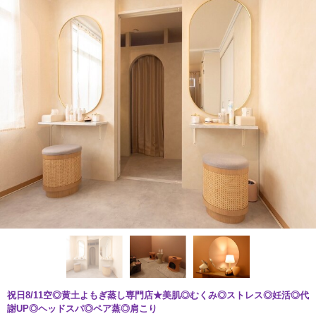
祝日8/11空◎黄土よもぎ蒸し専門店★美肌◎むくみ◎ストレス◎妊活◎代
謝UP◎ヘッドスパ◎ペア蒸◎肩こり