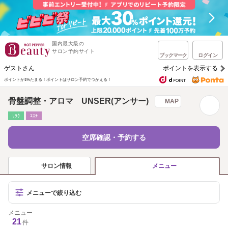
国内最大級の
サロン予約サイト
ブックマーク
ログイン
ゲストさん
ポイントを表示する
ポイントが1%たまる！
ポイントはサロン予約でつかえる！
骨盤調整・アロマ UNSER(アンサー)
MAP
ﾘﾗｸ
ｴｽﾃ
空席確認・予約する
サロン情報
メニュー
メニューで絞り込む
メニュー
21
件