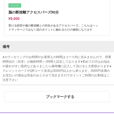
ヘッド
脳の断捨離アクセスバーズ90分
¥9,000
受ける瞑想や脳の断捨離との別名があるアクセスバーズ。こちらはヘッ
ドマッサージではなく頭のポイントに触れるだけの施術になります
備考
●カウンセリングのお時間やお着替えの時間はコース内に含みませんので、所要
時間合計（目安）が施術時間＋1時間と設定しております●初めての方はお悩み
や疲れやすい箇所などありましたら備考欄に記入して頂けると大変助かります●
クレジットカードやQRコード決済は3000円以上から承ります、3000円未満の
お支払いの場合は現金のみとさせて頂きますのでポイントご利用のお客様はご
注意下さい
ブックマークする