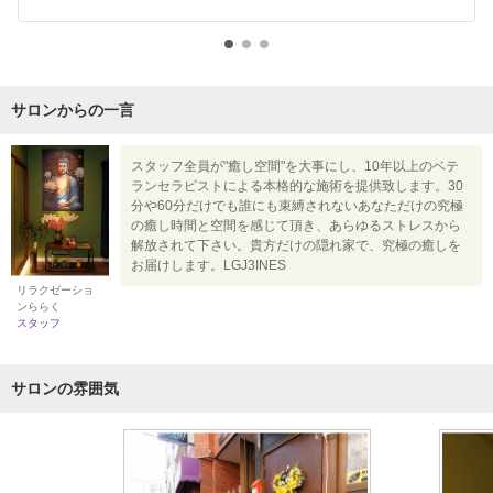
サロンからの一言
スタッフ全員が"癒し空間"を大事にし、10年以上のベテ
ランセラピストによる本格的な施術を提供致します。30
分や60分だけでも誰にも束縛されないあなただけの究極
の癒し時間と空間を感じて頂き、あらゆるストレスから
解放されて下さい。貴方だけの隠れ家で、究極の癒しを
お届けします。LGJ3INES
リラクゼーショ
ンららく
スタッフ
サロンの雰囲気