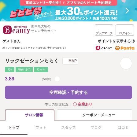
国内最大級の
サロン予約サイト
ブックマーク
ログイン
ゲストさん
ポイントを表示する
ポイントが1%たまる！
ポイントはサロン予約でつかえる！
リラクゼーションららく
MAP
ﾘﾗｸ
整体･ｶｲﾛ
ﾘﾌﾚｯｼｭ
3.89
（58件）
空席確認・予約する
空席あり
本日の空席状況：
◯
クーポン・メニュー
サロン情報
トップ
フォト
スタッフ
ブログ
口コミ