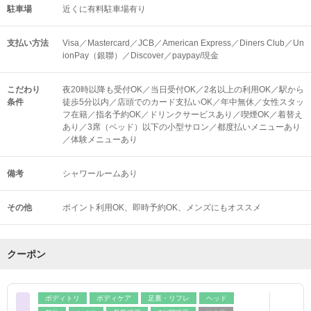
駐車場
近くに有料駐車場有り
支払い方法
Visa／Mastercard／JCB／American Express／Diners Club／Un
ionPay（銀聯）／Discover／paypay/現金
こだわり
夜20時以降も受付OK／当日受付OK／2名以上の利用OK／駅から
条件
徒歩5分以内／店頭でのカード支払いOK／年中無休／女性スタッ
フ在籍／指名予約OK／ドリンクサービスあり／喫煙OK／着替え
あり／3席（ベッド）以下の小型サロン／都度払いメニューあり
／体験メニューあり
備考
シャワールームあり
その他
ポイント利用OK
即時予約OK
メンズにもオススメ
クーポン
ボディトリ
ボディケア
足裏・リフレ
ヘッド