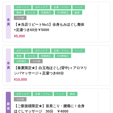
ボディトリ
ボディケア
足裏・リフレ
ヘッド
整体
カイロ
骨盤矯正
OX脚矯正
酸素
その他
全
員
【★当店リピートNo1】全身もみほぐし整体
+足湯つき60分￥5000
¥5,000
ボディトリ
ボディケア
足裏・リフレ
ヘッド
整体
カイロ
骨盤矯正
OX脚矯正
小顔矯正
その他
全
員
【春夏限定★】白玉泡ほぐし(背中)＋アロマリ
ンパマッサージ＋足湯つき60分
¥10,000
ボディケア
足裏・リフレ
ヘッド
整体
その他
新
【ご新規様限定★】首肩こり・腰痛に！全身
規
ほぐしマッサージ 30分 ￥4000