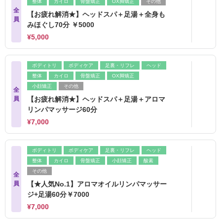
整体
カイロ
骨盤矯正
OX脚矯正
その他
全
【お疲れ解消★】ヘッドスパ＋足湯＋全身も
員
みほぐし70分 ￥5000
¥5,000
ボディトリ
ボディケア
足裏・リフレ
ヘッド
整体
カイロ
骨盤矯正
OX脚矯正
小顔矯正
その他
全
員
【お疲れ解消★】ヘッドスパ＋足湯＋アロマ
リンパマッサージ60分
¥7,000
ボディトリ
ボディケア
足裏・リフレ
ヘッド
整体
カイロ
骨盤矯正
小顔矯正
酸素
その他
全
員
【★人気No.1】アロマオイルリンパマッサー
ジ+足湯60分￥7000
¥7,000