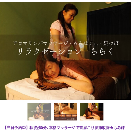
【当日予約◎】駅徒歩5分♪本格マッサージで首肩こり腰痛改善★もみほ