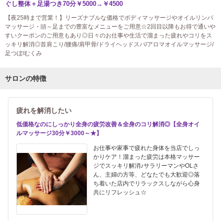
ぐし整体＋足湯つき70分￥5000→￥4500
【夜25時まで営業！】リーズナブルな価格でボディマッサージやオイルリンパ
マッサージ・頭～足までの豊富なメニューをご用意☆2回目以降もお得で通いや
すいクーポンのご用意もあり◎日々のお仕事や生活で溜まった疲れやコリをス
ッキリ解消◎首肩こり/腰痛/肩甲骨/ドライヘッドスパ/アロマオイルマッサージ/
足つぼ/むくみ
サロンの特徴
疲れを解消したい
低価格なのにしっかり全身の疲労改善＆全身のコリ解消◎【全身オイ
ルマッサージ30分￥3000～★】
お仕事や家事で疲れた身体を当店でしっ
かりケア！溜まった疲労は本格マッサー
ジでスッキリ解消♪サラリーマンやOLさ
ん、主婦の方等、どなたでも大歓迎◎落
ち着いた店内でリラックスしながら心身
共にリフレッシュ☆