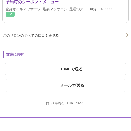
予約時のクーポン・メニュー
全身オイルマッサージ+足裏マッサージ+足湯つき 100分 ￥9000
ﾘﾗｸ
このサロンのすべての口コミを見る
友達に共有
LINEで送る
メールで送る
口コミ平均点：
3.89
（58件）