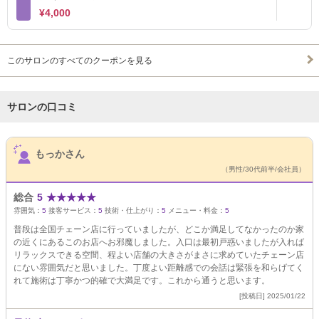
¥4,000
このサロンのすべてのクーポンを見る
サロンの口コミ
サロンPick Up
もっかさん
（男性/30代前半/会社員）
総合
5
★
★
★
★
★
雰囲気：
5
接客サービス：
5
技術・仕上がり：
5
メニュー・料金：
5
普段は全国チェーン店に行っていましたが、どこか満足してなかったのか家
の近くにあるこのお店へお邪魔しました。入口は最初戸惑いましたが入れば
リラックスできる空間、程よい店舗の大きさがまさに求めていたチェーン店
にない雰囲気だと思いました。丁度よい距離感での会話は緊張を和らげてく
れて施術は丁寧かつ的確で大満足です。これから通うと思います。
[投稿日] 2025/01/22