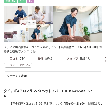
整体･ｶｲﾛ
ﾘﾗｸ
ｴｽﾃ
メディア出演実績&口コミで人気のサロン!【全身整体コース60分￥3600!】本
格的な技術でメンズにも♪
口コミ
74件
設備
総数6
スタッフ
総数4人
スマート支払いOK
クーポンを表示
タイ古式&アロマリンパ&ヘッドスパ THE KAWASAKI SP
A.
【完全個室★口コミ★5.00 隠れ家サロン】AM9:00～28:00 川崎駅より