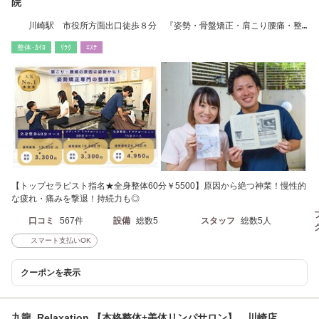
院
川崎駅 市役所方面出口徒歩８分 『姿勢・骨盤矯正・肩こり腰痛・整
体』
整体･ｶｲﾛ
ﾘﾗｸ
ｴｽﾃ
【トップセラピスト指名★全身整体60分￥5500】原因から絶つ神業！慢性的
な疲れ・痛みを撃退！持続力も◎
口コミ
567件
設備
総数5
スタッフ
総数5人
スマート支払いOK
クーポンを表示
九龍 Relaxation 【本格整体+美体リンパサロン】 川崎店