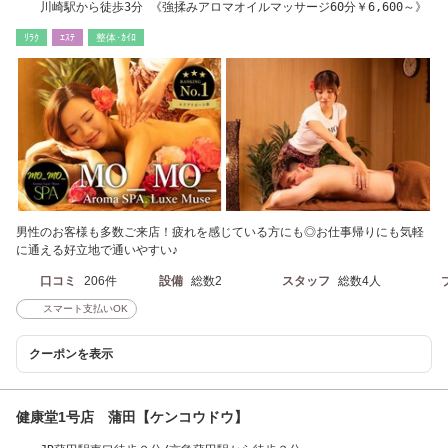
川崎駅から徒歩3分 《強揉みアロマオイルマッサージ60分￥6,600～》
ﾘﾗｸ
ｴｽﾃ
整体･ｶｲﾛ
男性のお客様も多数ご来店！疲れを感じている方にも◎お仕事帰りにも気軽
に通える好立地で通いやすい♪
口コミ
206件
設備
総数2
スタッフ
総数4人
スマート支払いOK
クーポンを表示
健康堂1号店 蒲田【ケンコウドウ】