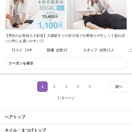
【男性のお客様も大歓迎】大森駅すぐの好立地で仕事帰りや忙しくて疲れ切
った時にも通いやすい◎
口コミ
14件
設備
総数12
スタッフ
総数12人
クーポンを表示
1
2
3
4
5
次へ
1 / 6ページ
ヘアトップ
ネイル・まつげトップ