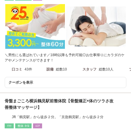
＼男性にも選ばれています／18時以降も予約可能◎お仕事帰りにカラダのケ
アやメンテナンスができます！
口コミ
43件
設備
総数10
スタッフ
総数10人
クーポンを表示
骨盤まごころ横浜鶴見駅前整体院【骨盤矯正×体のツラさ改
善整体マッサージ】
JR「鶴見駅」から徒歩２分。「京急鶴見駅」から徒歩２分
ﾘﾗｸ
整体･ｶｲﾛ
ｴｽﾃ