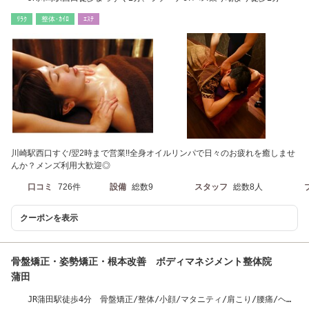
ﾘﾗｸ
整体･ｶｲﾛ
ｴｽﾃ
川崎駅西口すぐ/翌2時まで営業!!全身オイルリンパで日々のお疲れを癒しませ
んか？メンズ利用大歓迎◎
口コミ
726件
設備
総数9
スタッフ
総数8人
クーポンを表示
骨盤矯正・姿勢矯正・根本改善 ボディマネジメント整体院
蒲田
JR蒲田駅徒歩4分 骨盤矯正/整体/小顔/マタニティ/肩こり/腰痛/ヘッ