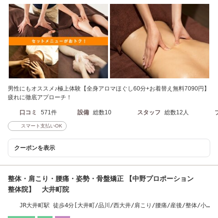
男性にもオススメ♪極上体験【全身アロマほぐし60分+お着替え無料7090円】
疲れに徹底アプローチ！
口コミ
571件
設備
総数10
スタッフ
総数12人
スマート支払いOK
クーポンを表示
整体・肩こり・腰痛・姿勢・骨盤矯正 【中野プロポーション
整体院】 大井町院
JR大井町駅 徒歩4分[大井町/品川/西大井/肩こり/腰痛/産後/整体/小
顔/骨盤矯正]