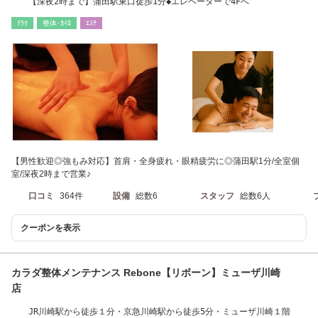
【深夜2時まで】蒲田駅東口徒歩1分◆エレベーターで4Fへ
ﾘﾗｸ
整体･ｶｲﾛ
ｴｽﾃ
【男性歓迎◎強もみ対応】首肩・全身疲れ・眼精疲労に◎蒲田駅1分/全室個
室/深夜2時まで営業♪
口コミ
364件
設備
総数6
スタッフ
総数6人
クーポンを表示
カラダ整体メンテナンス Rebone【リボーン】ミューザ川崎
店
JR川崎駅から徒歩１分・京急川崎駅から徒歩5分・ミューザ川崎１階