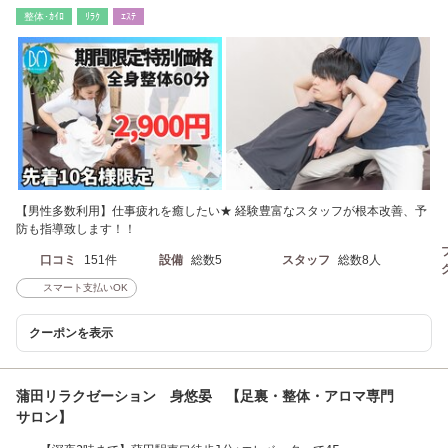
ドスパ/フットケア
整体･ｶｲﾛ
ﾘﾗｸ
ｴｽﾃ
【男性多数利用】仕事疲れを癒したい★ 経験豊富なスタッフが根本改善、予
防も指導致します！！
口コミ
151件
設備
総数5
スタッフ
総数8人
スマート支払いOK
クーポンを表示
蒲田リラクゼーション 身悠晏 【足裏・整体・アロマ専門
サロン】