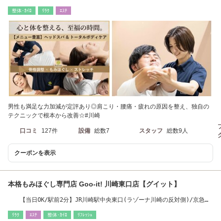
整体･ｶｲﾛ
ﾘﾗｸ
ｴｽﾃ
男性も満足な力加減が定評あり◎肩こり・腰痛・疲れの原因を整え、独自の
テクニックで根本から改善☆#川崎
口コミ
127件
設備
総数7
スタッフ
総数9人
クーポンを表示
本格もみほぐし専門店 Goo-it! 川崎東口店【グイット】
【当日OK/駅前2分】JR川崎駅中央東口(ラゾーナ川崎の反対側)/京急川
崎駅からすぐ#整体
ﾘﾗｸ
ｴｽﾃ
整体･ｶｲﾛ
ﾘﾌﾚｯｼｭ