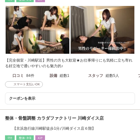
【完全個室・川崎駅近】男性の方も大歓迎★お仕事帰りにも気軽に立ち寄れ
る好立地で通いやすいのも魅力的♪
口コミ
84件
設備
総数1
スタッフ
総数5人
スマート支払いOK
クーポンを表示
整体・骨盤調整 カラダファクトリー 川崎ダイス店
【京浜急行線川崎駅徒歩1分/川崎ダイス店６階】
ﾘﾗｸ
整体･ｶｲﾛ
ｴｽﾃ