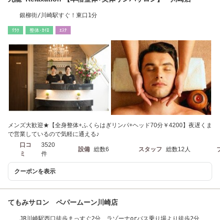
銀柳街/川崎駅すぐ！東口1分
ﾘﾗｸ
整体･ｶｲﾛ
ｴｽﾃ
メンズ大歓迎★【全身整体+ふくらはぎリンパ+ヘッド70分￥4200】夜遅くま
で営業しているので気軽に通える♪
口コ
3520
設備
総数6
スタッフ
総数12人
ミ
件
クーポンを表示
てもみサロン ペパームーン川崎店
JR川崎駅西口徒歩まっすぐ2分、ラゾーナorバス乗り場より徒歩2分