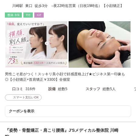
川崎駅 東口 徒歩3分 ☆夜22時迄営業（日祝19時迄）【小顔矯正】
整体･ｶｲﾛ
ﾘﾗｸ
ｴｽﾃ
男性こそ差がつく！スッキリ美小顔で好感度格上げ★ビジネス第一印象も
◎【小顔矯正+首肩矯正￥3300】全個室
口コミ
316件
設備
総数5
スタッフ
総数5人
スマート支払いOK
クーポンを表示
『姿勢・骨盤矯正・肩こり腰痛』J'Sメディカル整体院 川崎