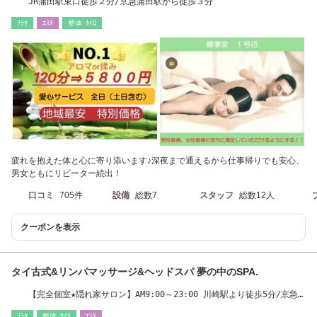
JR蒲田駅東口徒歩２分/京急蒲田駅から徒歩３分
ﾘﾗｸ
ｴｽﾃ
整体･ｶｲﾛ
疲れを抱えた体と心に寄り添います♪深夜まで通えるから仕事帰りでも安心、
男女ともにリピーター続出！
口コミ
705件
設備
総数7
スタッフ
総数12人
クーポンを表示
タイ古式&リンパマッサージ&ヘッドスパ 夢の中のSPA.
【完全個室★隠れ家サロン】AM9:00～23:00 川崎駅より徒歩5分/京急
川崎駅から◎
ﾘﾗｸ
整体･ｶｲﾛ
ｴｽﾃ