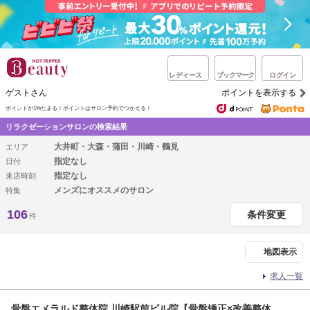
レディース
ブックマーク
ログイン
ゲストさん
ポイントを表示する
ポイントが1%たまる！
ポイントはサロン予約でつかえる！
リラクゼーションサロンの検索結果
大井町・大森・蒲田・川崎・鶴見
エリア
指定なし
日付
指定なし
来店時刻
メンズにオススメのサロン
特集
106
条件変更
件
地図表示
求人一覧
骨盤エメラルド整体院 川崎駅前ビル院【骨盤矯正×改善整体