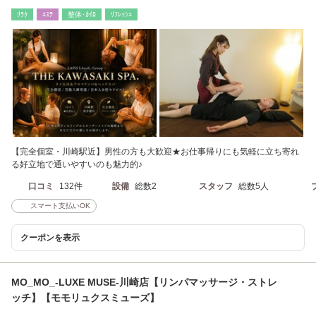
徒歩5分
ﾘﾗｸ
ｴｽﾃ
整体･ｶｲﾛ
ﾘﾌﾚｯｼｭ
【完全個室・川崎駅近】男性の方も大歓迎★お仕事帰りにも気軽に立ち寄れ
る好立地で通いやすいのも魅力的♪
口コミ
132件
設備
総数2
スタッフ
総数5人
スマート支払いOK
クーポンを表示
MO_MO_-LUXE MUSE-川崎店【リンパマッサージ・ストレ
ッチ】【モモリュクスミューズ】