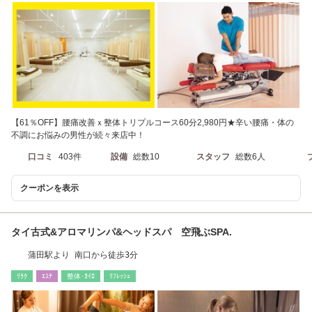
【61％OFF】腰痛改善ｘ整体トリプルコース60分2,980円★辛い腰痛・体の
不調にお悩みの男性が続々来店中！
口コミ
403件
設備
総数10
スタッフ
総数6人
クーポンを表示
タイ古式&アロマリンパ&ヘッドスパ 空飛ぶSPA.
蒲田駅より 南口から徒歩3分
ﾘﾗｸ
ｴｽﾃ
整体･ｶｲﾛ
ﾘﾌﾚｯｼｭ