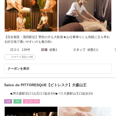
【完全個室・蒲田駅近】男性の方も大歓迎★お仕事帰りにも気軽に立ち寄れ
る好立地で通いやすいのも魅力的♪
口コミ
136件
設備
総数1
スタッフ
総数2人
スマート支払いOK
クーポンを表示
Salon de PITTORESQUE【ピトレスク】大森山王
●JR大森駅北口(山王口)徒歩3分●バス大森駅山王口徒歩2分
ｴｽﾃ
ﾘﾗｸ
まつげ･ﾒｲｸ