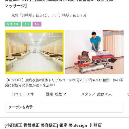
マッサージ】
京急「川崎駅」徒歩1分。JR「川崎駅」徒歩２分
整体･ｶｲﾛ
ﾘﾗｸ
ｴｽﾃ
【61%OFF】腰痛改善×整体トリプルコース60分2,980円★辛い腰痛・体の不
調にお悩みの男性が続々来店中！
口コミ
116件
設備
総数12
スタッフ
総数10人
クーポンを表示
[小顔矯正 骨盤矯正 美容矯正] 銀座 美.design 川崎店