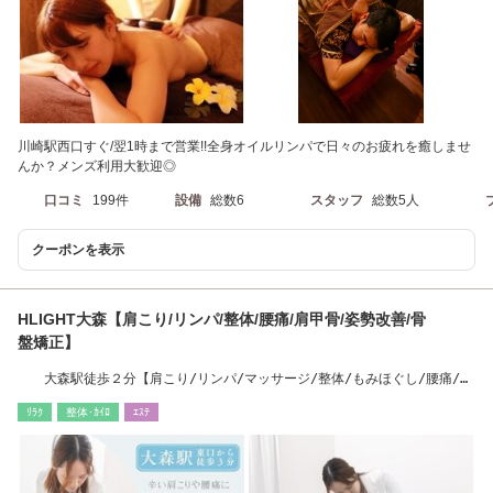
川崎駅西口すぐ/翌1時まで営業!!全身オイルリンパで日々のお疲れを癒しませ
んか？メンズ利用大歓迎◎
口コミ
199件
設備
総数6
スタッフ
総数5人
クーポンを表示
HLIGHT大森【肩こり/リンパ/整体/腰痛/肩甲骨/姿勢改善/骨
盤矯正】
大森駅徒歩２分【肩こり/リンパ/マッサージ/整体/もみほぐし/腰痛/肩
甲骨/小顔/筋膜】
ﾘﾗｸ
整体･ｶｲﾛ
ｴｽﾃ