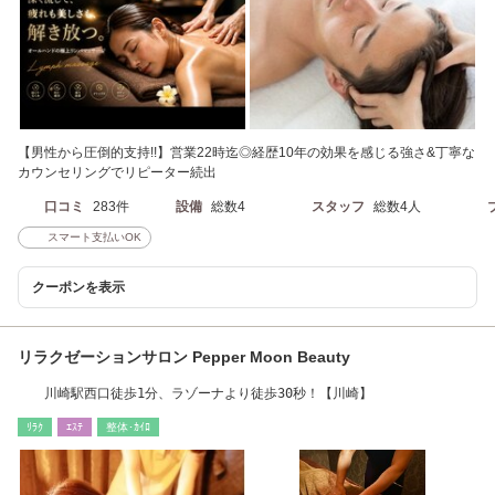
【男性から圧倒的支持!!】営業22時迄◎経歴10年の効果を感じる強さ&丁寧な
カウンセリングでリピーター続出
口コミ
283件
設備
総数4
スタッフ
総数4人
スマート支払いOK
クーポンを表示
リラクゼーションサロン Pepper Moon Beauty
川崎駅西口徒歩1分、ラゾーナより徒歩30秒！【川崎】
ﾘﾗｸ
ｴｽﾃ
整体･ｶｲﾛ