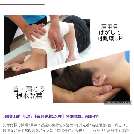
♪開業3周年記念♪【毎月先着5名様】特別価格3,980円で
おかげ様で開業3周年／感謝の気持ちを込め♪毎月先着5名様限定♪首・肩こり、
腰痛などを姿勢改善をメインに『自律神経』も整え、しっかりとお身体全体の