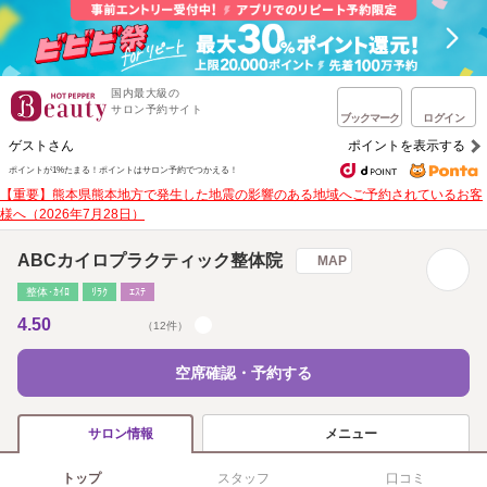
国内最大級の
サロン予約サイト
ブックマーク
ログイン
ゲストさん
ポイントを表示する
ポイントが1%たまる！
ポイントはサロン予約でつかえる！
【重要】熊本県熊本地方で発生した地震の影響のある地域へご予約されているお客
様へ（2026年7月28日）
ABCカイロプラクティック整体院
MAP
整体･ｶｲﾛ
ﾘﾗｸ
ｴｽﾃ
4.50
（12件）
空席確認・予約する
メニュー
サロン情報
トップ
スタッフ
口コミ