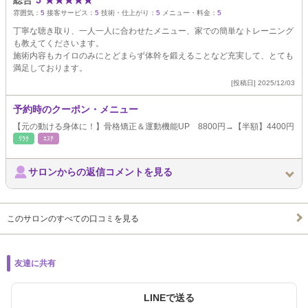
総合
5
★
★
★
★
★
雰囲気：
5
接客サービス：
5
技術・仕上がり：
5
メニュー・料金：
5
丁寧な聴き取り、一人一人に合わせたメニュー、家での簡単なトレーニング
も教えてくださいます。
施術内容もカイロのみにとどまらず体幹を鍛えることなど充実して、とても
満足しております。
[投稿日] 2025/12/03
予約時のクーポン・メニュー
【元の動ける身体に！】骨格矯正＆運動機能UP 8800円→【半額】4400円
ﾘﾗｸ
ｴｽﾃ
サロンからの返信コメントを見る
このサロンのすべての口コミを見る
友達に共有
LINEで送る