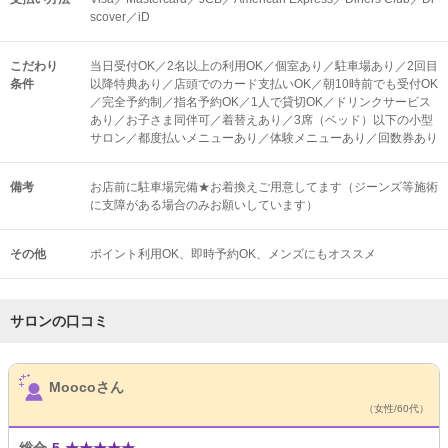
scover／iD
こだわり
当日受付OK／2名以上の利用OK／個室あり／駐車場あり／2回目
条件
以降特典あり／店頭でのカード支払いOK／朝10時前でも受付OK
／完全予約制／指名予約OK／1人で貸切OK／ドリンクサービス
あり／お子さま同伴可／着替えあり／3席（ベッド）以下の小型
サロン／都度払いメニューあり／体験メニューあり／回数券あり
備考
お店前に駐車場完備★お着換えご用意してます（ジーンズ等施術
に支障がある場合のみお願いしています）
その他
ポイント利用OK
即時予約OK
メンズにもオススメ
サロンの口コミ
サロンPick Up
Moocoさん
（女性/60代）