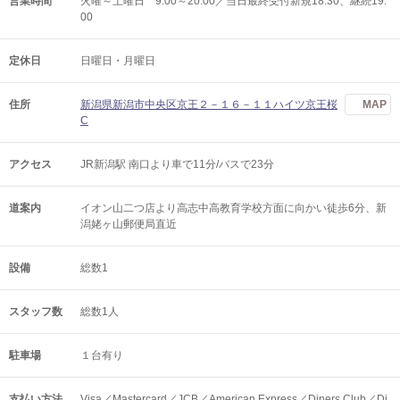
営業時間
火曜～土曜日 9:00～20:00／当日最終受付新規18:30、継続19:
00
定休日
日曜日・月曜日
住所
新潟県新潟市中央区京王２－１６－１１ハイツ京王桜
MAP
C
アクセス
JR新潟駅 南口より車で11分/バスで23分
道案内
イオン山二つ店より高志中高教育学校方面に向かい徒歩6分、新
潟姥ヶ山郵便局直近
設備
総数1
スタッフ数
総数1人
駐車場
１台有り
支払い方法
Visa／Mastercard／JCB／American Express／Diners Club／Di