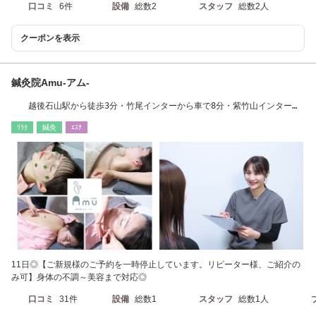
口コミ
6件
設備
総数2
スタッフ
総数2人
クーポンを表示
鍼灸院Amu-アム-
越後石山駅から徒歩3分・竹尾インターから車で8分・紫竹山インター車
から10分
ﾘﾗｸ
鍼灸
ｴｽﾃ
11日◎【ご新規様のご予約を一時停止しています。リピーター様、ご紹介の
み可】身体の不調～美容まで対応◎
口コミ
31件
設備
総数1
スタッフ
総数1人