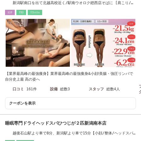
新潟駅南口を出て北越高校近く/駅南ウオロク鐙西店そばに [肩こり/小
顔/よもぎ蒸し]
ｴｽﾃ
ﾘﾗｸ
ﾘﾌﾚｯｼｭ
【業界最高峰の最強痩身】業界最高峰の最強痩身&小顔!美腸・強圧リンパで
自分史上最 高の姿へ
口コミ
161件
設備
総数3
スタッフ
総数4人
クーポンを表示
睡眠専門ドライヘッドスパひつじが２匹新潟南本店
越後石山駅より車で8分、新潟駅より車で15分【小顔/整体/ヘッドスパ/
リンパ】