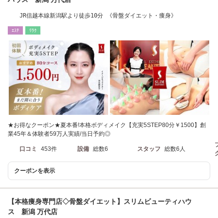
JR信越本線新潟駅より徒歩10分 《骨盤ダイエット・痩身》
ｴｽﾃ
ﾘﾗｸ
★お得なクーポン★夏本番!本格ボディメイク【充実5STEP80分￥1500】創
業45年＆体験者59万人実績/当日予約◎
口コミ
453件
設備
総数6
スタッフ
総数6人
クーポンを表示
【本格痩身専門店◇骨盤ダイエット】スリムビューティハウ
ス 新潟 万代店