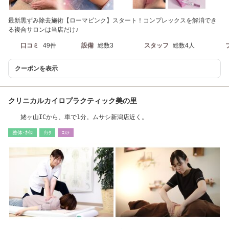
最新黒ずみ除去施術【ローマピンク】スタート！コンプレックスを解消でき
る複合サロンは当店だけ♪
口コミ
49件
設備
総数3
スタッフ
総数4人
クーポンを表示
クリニカルカイロプラクティック美の里
姥ヶ山ICから、車で1分。ムサシ新潟店近く。
整体･ｶｲﾛ
ﾘﾗｸ
ｴｽﾃ