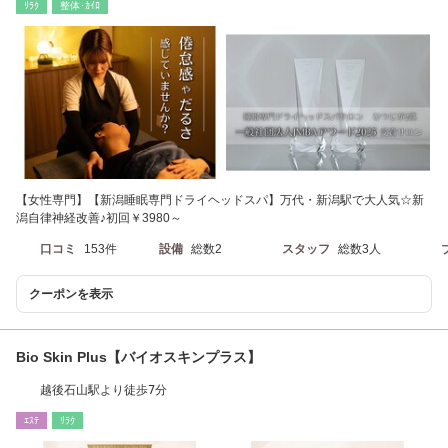
ﾘﾗｸ
整体･ｶｲﾛ
【女性専門】【新潟睡眠専門ドライヘッドスパ】万代・新潟駅で大人気☆新
潟自律神経改善♪初回￥3980～
口コミ
153件
設備
総数2
スタッフ
総数3人
クーポンを表示
Bio Skin Plus【バイオスキンプラス】
越後石山駅より徒歩7分
ｴｽﾃ
ﾘﾗｸ