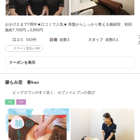
おかげさまで7周年★口コミで人気★ 骨盤からしっかり整える施術院 初回
施術7,700円→3,850円
口コミ
543件
設備
総数3
スタッフ
総数5人
スマート支払いOK
クーポンを表示
腸もみ堂 春kao
ビッグスワンのすぐ近く、セブンイレブンの並び
ﾘﾗｸ
ｴｽﾃ