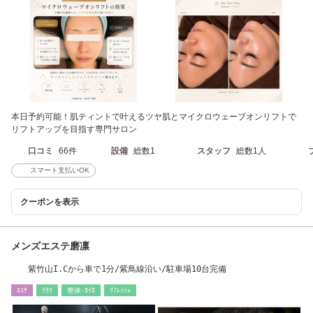
本日予約可能！肌ティントで叶えるツヤ肌とマイクロウェーブオンリフトで
リフトアップを目指す専門サロン
口コミ
66件
設備
総数1
スタッフ
総数1人
スマート支払いOK
クーポンを表示
メンズエステ磨凛
紫竹山I.Cから車で1分/紫鳥線沿い/駐車場10台完備
ｴｽﾃ
ﾘﾗｸ
整体･ｶｲﾛ
ﾘﾌﾚｯｼｭ