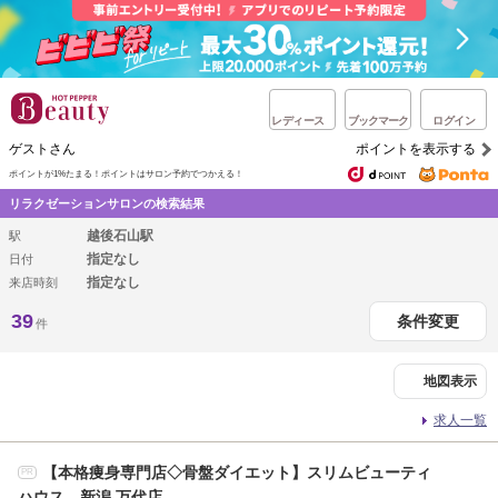
レディース
ブックマーク
ログイン
ゲストさん
ポイントを表示する
ポイントが1%たまる！
ポイントはサロン予約でつかえる！
リラクゼーションサロンの検索結果
越後石山駅
駅
指定なし
日付
指定なし
来店時刻
39
条件変更
件
地図表示
求人一覧
【本格痩身専門店◇骨盤ダイエット】スリムビューティ
PR
ハウス 新潟 万代店