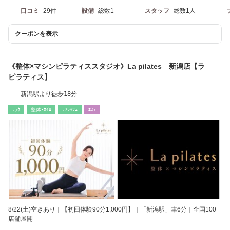
口コミ
29件
設備
総数1
スタッフ
総数1人
クーポンを表示
《整体×マシンピラティススタジオ》La pilates 新潟店【ラ
ピラティス】
新潟駅より徒歩18分
ﾘﾗｸ
整体･ｶｲﾛ
ﾘﾌﾚｯｼｭ
ｴｽﾃ
8/22(土)空きあり｜【初回体験90分1,000円】｜「新潟駅」車6分｜全国100
店舗展開