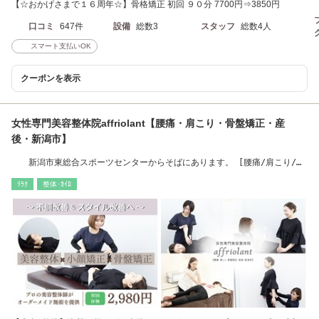
【☆おかげさまで１６周年☆】骨格矯正 初回 ９０分 7700円⇒3850円
口コミ
647件
設備
総数3
スタッフ
総数4人
スマート支払いOK
クーポンを表示
女性専門美容整体院affriolant【腰痛・肩こり・骨盤矯正・産
後・新潟市】
新潟市東総合スポーツセンターからそばにあります。 [腰痛/肩こり/骨
盤矯正/産後]
ﾘﾗｸ
整体･ｶｲﾛ