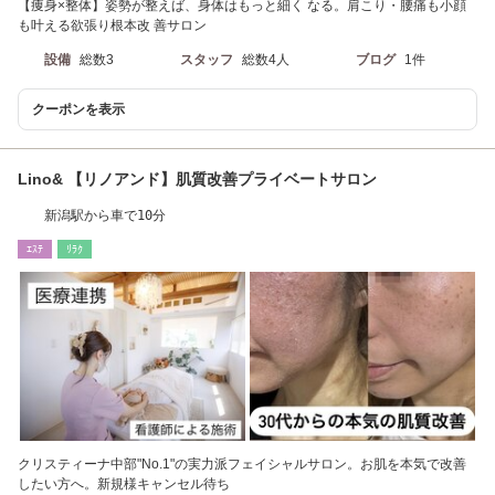
【痩身×整体】姿勢が整えば、身体はもっと細く なる。肩こり・腰痛も小顔
も叶える欲張り根本改 善サロン
設備
総数3
スタッフ
総数4人
ブログ
1件
クーポンを表示
Lino& 【リノアンド】肌質改善プライベートサロン
新潟駅から車で10分
ｴｽﾃ
ﾘﾗｸ
クリスティーナ中部"No.1"の実力派フェイシャルサロン。お肌を本気で改善
したい方へ。新規様キャンセル待ち