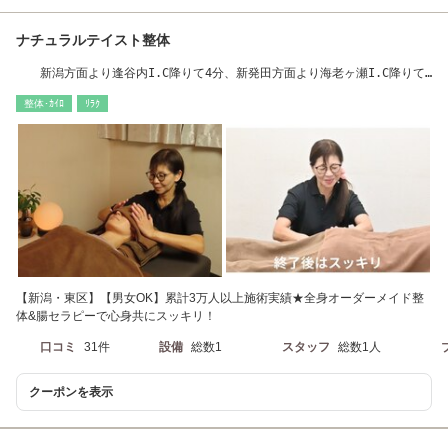
ナチュラルテイスト整体
新潟方面より逢谷内I.C降りて4分、新発田方面より海老ヶ瀬I.C降りて5
分（混雑時＋α）
整体･ｶｲﾛ
ﾘﾗｸ
【新潟・東区】【男女OK】累計3万人以上施術実績★全身オーダーメイド整
体&腸セラピーで心身共にスッキリ！
口コミ
31件
設備
総数1
スタッフ
総数1人
クーポンを表示