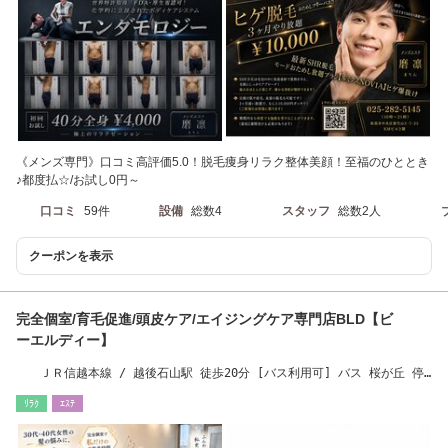
《メンズ専門》口コミ高評価5.0！脱毛痩身リラク整体美顔！至福のひととき
♪都度払☆/お試し0円～
口コミ
59件
設備
総数4
スタッフ
総数2人
クーポンを表示
完全個室/育毛促進/頭皮ケア/エイジングケア専門店BLD【ビ
ーエルディー】
ＪＲ信越本線 / 越後石山駅 徒歩20分 [バス利用可] バス 桜が丘 停
歩1分
ﾘﾗｸ
ｴｽﾃ