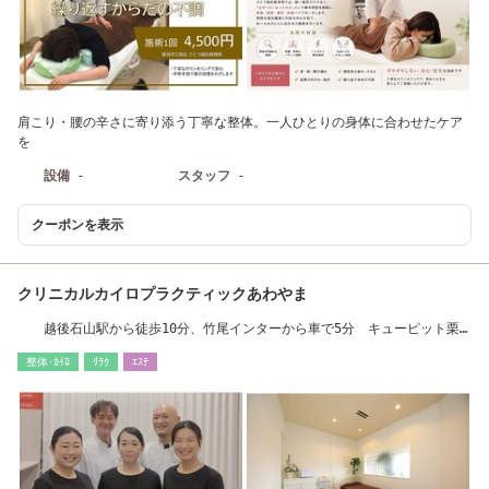
肩こり・腰の辛さに寄り添う丁寧な整体。一人ひとりの身体に合わせたケア
を
設備
-
スタッフ
-
クーポンを表示
クリニカルカイロプラクティックあわやま
越後石山駅から徒歩10分、竹尾インターから車で5分 キューピット栗
山さま向かい
整体･ｶｲﾛ
ﾘﾗｸ
ｴｽﾃ