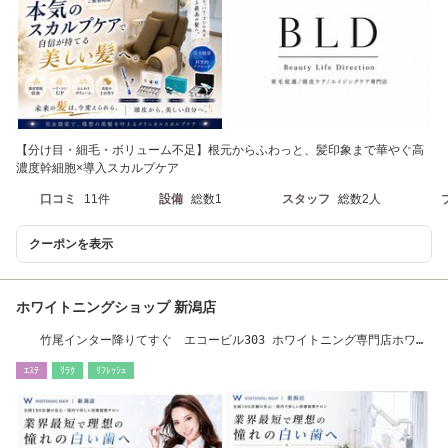
【分け目・細毛・ボリューム不足】根元からふわっと、髪印象まで華やぐ高
濃度幹細胞×導入スカルプケア
口コミ
11件
設備
総数1
スタッフ
総数2人
クーポンを表示
ホワイトニングショップ 新潟店
竹尾インター降りてすぐ エコービル303 ホワイトニング専門店ホワイ
トニングショップ
ｴｽﾃ
ﾘﾗｸ
ﾘﾌﾚｯｼｭ