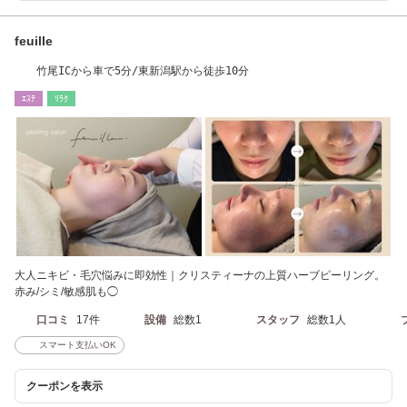
feuille
竹尾ICから車で5分/東新潟駅から徒歩10分
ｴｽﾃ
ﾘﾗｸ
大人ニキビ・毛穴悩みに即効性｜クリスティーナの上質ハーブピーリング。
赤み/シミ/敏感肌も◯
口コミ
17件
設備
総数1
スタッフ
総数1人
スマート支払いOK
クーポンを表示