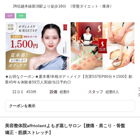
JR信越本線新潟駅より徒歩10分 《骨盤ダイエット・痩身》
ｴｽﾃ
ﾘﾗｸ
★お得なクーポン★夏本番!本格ボディメイク【充実5STEP80分￥1500】創
業45年＆体験者59万人実績/当日予約◎
口コミ
453件
設備
総数6
スタッフ
総数6人
クーポンを表示
美容整体院affriolantよもぎ蒸しサロン【腰痛・肩こり・骨盤
矯正・筋膜ストレッチ】