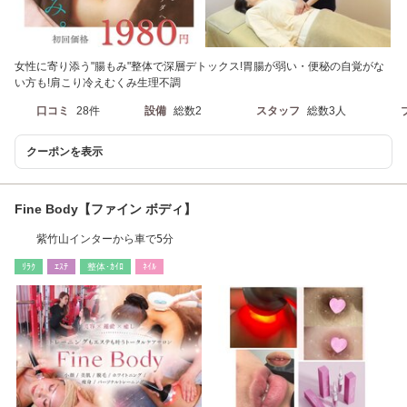
女性に寄り添う"腸もみ"整体で深層デトックス!胃腸が弱い・便秘の自覚がな
い方も!肩こり冷えむくみ生理不調
口コミ
28件
設備
総数2
スタッフ
総数3人
クーポンを表示
Fine Body【ファイン ボディ】
紫竹山インターから車で5分
ﾘﾗｸ
ｴｽﾃ
整体･ｶｲﾛ
ﾈｲﾙ