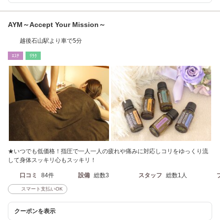
AYM～Accept Your Mission～
越後石山駅より車で5分
ｴｽﾃ
ﾘﾗｸ
★いつでも低価格！指圧で一人一人の疲れや痛みに対応しコリをゆっくり流
して身体スッキリ心もスッキリ！
口コミ
84件
設備
総数3
スタッフ
総数1人
スマート支払いOK
クーポンを表示