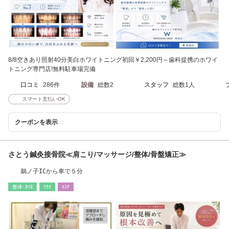
8/8空きあり照射40分美白ホワイトニング初回￥2,200円～歯科提携のホワイ
トニング専門店!無料駐車場完備
口コミ
286件
設備
総数2
スタッフ
総数1人
スマート支払いOK
クーポンを表示
さとう鍼灸接骨院≪肩こり/マッサージ/整体/骨盤矯正≫
鵜ノ子ICから車で５分
整体･ｶｲﾛ
ﾘﾗｸ
ｴｽﾃ