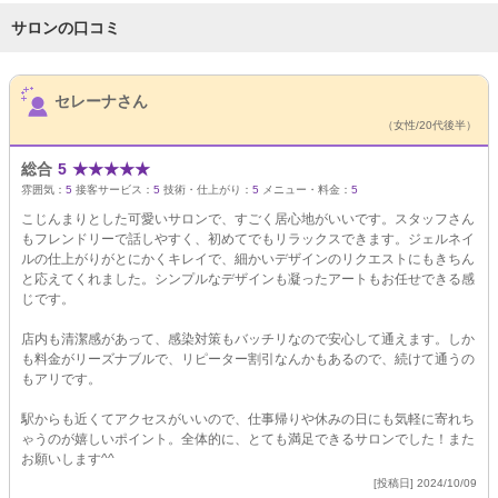
サロンの口コミ
サロンPick Up
セレーナさん
（女性/20代後半）
総合
5
★
★
★
★
★
雰囲気：
5
接客サービス：
5
技術・仕上がり：
5
メニュー・料金：
5
こじんまりとした可愛いサロンで、すごく居心地がいいです。スタッフさん
もフレンドリーで話しやすく、初めてでもリラックスできます。ジェルネイ
ルの仕上がりがとにかくキレイで、細かいデザインのリクエストにもきちん
と応えてくれました。シンプルなデザインも凝ったアートもお任せできる感
じです。
店内も清潔感があって、感染対策もバッチリなので安心して通えます。しか
も料金がリーズナブルで、リピーター割引なんかもあるので、続けて通うの
もアリです。
駅からも近くてアクセスがいいので、仕事帰りや休みの日にも気軽に寄れち
ゃうのが嬉しいポイント。全体的に、とても満足できるサロンでした！また
お願いします^^
[投稿日] 2024/10/09