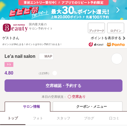
国内最大級の
サロン予約サイト
ブックマーク
ログイン
ゲストさん
ポイントを表示する
ポイントが1%たまる！
ポイントはサロン予約でつかえる！
Le'a nail salon
MAP
ﾈｲﾙ
4.80
（115件）
空席確認・予約する
空席あり
本日の空席状況：
◯
クーポン・メニュー
サロン情報
トップ
フォト
スタッフ
ブログ
口コミ