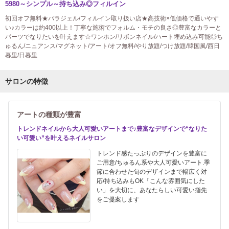
5980～シンプル～持ち込み◎フィルイン
初回オフ無料★パラジェル/フィルイン取り扱い店★高技術×低価格で通いやす
い♪カラーは約400以上！丁寧な施術でフォルム・モチの良さ◎豊富なカラーと
パーツでなりたいを叶えます☆ワンホン/リボンネイル/ハート埋め込み可能◎ち
ゅるん/ニュアンス/マグネット/アート/オフ無料/やり放題/つけ放題/韓国風/西日
暮里/日暮里
サロンの特徴
アートの種類が豊富
トレンドネイルから大人可愛いアートまで♪豊富なデザインで“なりた
い可愛い”を叶えるネイルサロン
トレンド感たっぷりのデザインを豊富に
ご用意/ちゅるん系や大人可愛いアート.季
節に合わせた旬のデザインまで幅広く対
応/持ち込みもOK「こんな雰囲気にした
い」を大切に、あなたらしい可愛い指先
をご提案します