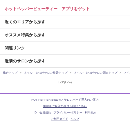
ホットペッパービューティー アプリをゲット
近くのエリアから探す
オススメ特集から探す
関連リンク
近隣のサロンから探す
総合トップ
ネイル・まつげサロン検索トップ
ネイル・まつげサロン関東トップ
ネイ
レア(Le'a)
HOT PEPPER Beautyとサロンボード導入のご案内
掲載をご希望のサロン様はこちら
ID・会員規約
プライバシーポリシー
利用規約
ご利用ガイド
ヘルプ