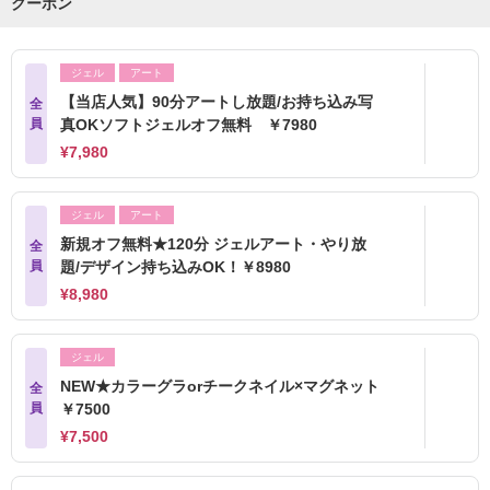
クーポン
ジェル
アート
【当店人気】90分アートし放題/お持ち込み写
全
員
真OKソフトジェルオフ無料 ￥7980
¥7,980
ジェル
アート
新規オフ無料★120分 ジェルアート・やり放
全
員
題/デザイン持ち込みOK！￥8980
¥8,980
ジェル
NEW★カラーグラorチークネイル×マグネット
全
員
￥7500
¥7,500