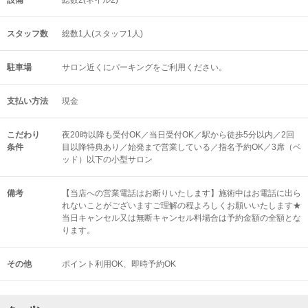
設備
総数2(ネイル2)
スタッフ数
総数1人(スタッフ1人)
駐車場
サロン近くにパーキングをご利用ください。
支払い方法
現金
こだわり
夜20時以降も受付OK／当日受付OK／駅から徒歩5分以内／2回
条件
目以降特典あり／始発まで営業している／指名予約OK／3席（ベ
ッド）以下の小型サロン
備考
【当店への営業電話はお断りいたします】施術中はお電話に出ら
れないことがございますご理解の程よろしくお願いいたします★
当日キャンセル又は無断キャンセル料場合は予約金額の全額とな
ります。
その他
ポイント利用OK
即時予約OK