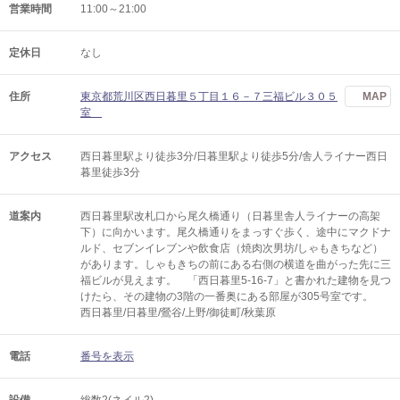
営業時間
11:00～21:00
定休日
なし
住所
東京都荒川区西日暮里５丁目１６－７三福ビル３０５
MAP
室
アクセス
西日暮里駅より徒歩3分/日暮里駅より徒歩5分/舎人ライナー西日
暮里徒歩3分
道案内
西日暮里駅改札口から尾久橋通り（日暮里舎人ライナーの高架
下）に向かいます。尾久橋通りをまっすぐ歩く、途中にマクドナ
ルド、セブンイレブンや飲食店（焼肉次男坊/しゃもきちなど）
があります。しゃもきちの前にある右側の横道を曲がった先に三
福ビルが見えます。 「西日暮里5-16-7」と書かれた建物を見つ
けたら、その建物の3階の一番奥にある部屋が305号室です。
西日暮里/日暮里/鶯谷/上野/御徒町/秋葉原
電話
番号を表示