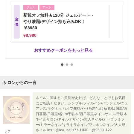
ジェル
アート
新規オフ無料★120分 ジェルアート・
全
やり放題/デザイン持ち込みOK！
員
￥8980
¥8,980
おすすめクーポンをもっと見る
サロンからの一言
ネイルに関するご質問があれば、どんなことでもお気軽
にご相談ください。シンプル/フィルイン/パラジェル/ニュ
アンス/マグネット/オフ無料/やり放題/つけ放題/韓国風/西
日暮里/日暮里/谷中//千駄木/西日暮里ネイルサロン/千駄木
ネイルサロン/ネイルデザイン/大人ネイル/オーロラミラ
ー/ミラーネイル/キラキラネイル/ワンホンネイル/大人感
ネイル ins：@lea_nails77 LINE：@96391122
レア