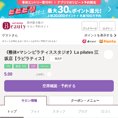
国内最大級の
サロン予約サイト
ブックマーク
ログイン
ゲストさん
ポイントを表示する
ポイントが1%たまる！
ポイントはサロン予約でつかえる！
《整体×マシンピラティススタジオ》La pilates 江
坂店【ラピラティス】
MAP
ﾘﾗｸ
整体･ｶｲﾛ
ｴｽﾃ
ﾘﾌﾚｯｼｭ
5.00
（14件）
空席確認・予約する
クーポン・メニュー
サロン情報
トップ
フォト
スタッフ
ブログ
口コミ