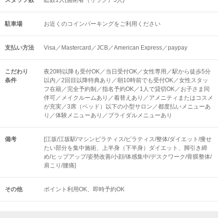
スタッフ数
総数1人(施術者（リラク）5人)
駐車場
お近くのコインパーキングをご利用ください
支払い方法
Visa／Mastercard／JCB／American Express／paypay
こだわり
夜20時以降も受付OK／当日受付OK／女性専用／駅から徒歩5分
条件
以内／2回目以降特典あり／朝10時前でも受付OK／女性スタッ
フ在籍／完全予約制／指名予約OK／1人で貸切OK／お子さま同
伴可／メイクルームあり／着替えあり／アメニティまたはコスメ
が充実／3席（ベッド）以下の小型サロン／都度払いメニューあ
り／体験メニューあり／ブライダルメニューあり
備考
[江坂/江坂駅/マシンピラティス/ピラティス/整体/ダイエット/痩せ
たい部分を集中施術、上半身（下半身）ダイエット、脚引き締
め/ヒップアップ/姿勢改善/小顔/体感集中/デスクワーク/骨膜整体/
肩こり/腰痛]
その他
ポイント利用OK
即時予約OK