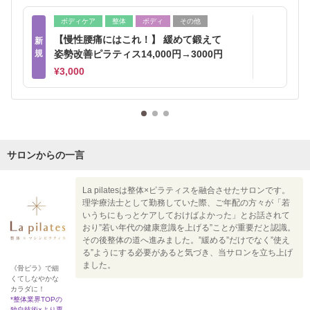
ボディケア
整体
ボディ
その他
【慢性腰痛にはこれ！】 緩めて鍛えて
新
規
姿勢改善ピラティス14,000円→3000円
¥3,000
サロンからの一言
La pilatesは整体×ピラティスを融合させたサロンです。
理学療法士として勤務していた際、ご年配の方々が「若
いうちにもっとケアしておけばよかった」とお話されて
おり”若い年代の健康意識を上げる”ことが重要だと認識。
その後整体の道へ進みました。”緩める”だけでなく”使え
る”ようにする必要があると気づき、当サロンを立ち上げ
ました。
《骨ピラ》で細
くてしなやかな
カラダに！
*整体業界TOPの
独自技術×より専