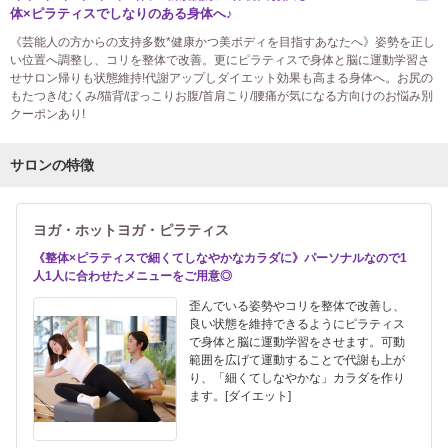
体×ピラティスでしなりのある身体へ♪
《芸能人の方からの支持多数*健康かつ美ボディを目指すあなたへ》姿勢を正し
い位置へ調整し、コリを整体で改善。更にピラティスで身体と脳に運動学習さ
せサロン帰りも状態維持!代謝アップしダイエット効果も高まる身体へ。お尻の
もたつき/むくみ/猫背/ぽっこりお腹/首肩こり/腰痛が気になる方向けのお悩み別
クーポンあり!
サロンの特徴
ヨガ・ホットヨガ・ピラティス
《整体×ピラティスで細くてしなやかなカラダに》パーソナルなので1
人1人に合わせたメニューをご用意◎
歪んでいる姿勢やコリを整体で改善し、
良い状態を維持できるようにピラティス
で身体と脳に運動学習をさせます。可動
範囲を広げて運動することで代謝も上が
り、「細くてしなやかな」カラダを作り
ます。[ダイエット]