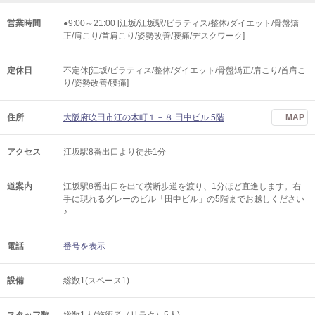
営業時間
●9:00～21:00 [江坂/江坂駅/ピラティス/整体/ダイエット/骨盤矯
正/肩こり/首肩こり/姿勢改善/腰痛/デスクワーク]
定休日
不定休[江坂/ピラティス/整体/ダイエット/骨盤矯正/肩こり/首肩こ
り/姿勢改善/腰痛]
住所
大阪府吹田市江の木町１－８ 田中ビル 5階
MAP
アクセス
江坂駅8番出口より徒歩1分
道案内
江坂駅8番出口を出て横断歩道を渡り、1分ほど直進します。右
手に現れるグレーのビル「田中ビル」の5階までお越しください
♪
電話
番号を表示
設備
総数1(スペース1)