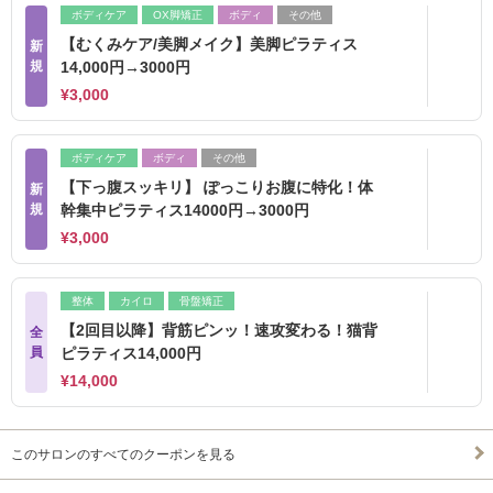
ボディケア
OX脚矯正
ボディ
その他
【むくみケア/美脚メイク】美脚ピラティス
新
規
14,000円→3000円
¥3,000
ボディケア
ボディ
その他
【下っ腹スッキリ】 ぽっこりお腹に特化！体
新
規
幹集中ピラティス14000円→3000円
¥3,000
整体
カイロ
骨盤矯正
【2回目以降】背筋ピンッ！速攻変わる！猫背
全
員
ピラティス14,000円
¥14,000
このサロンのすべてのクーポンを見る